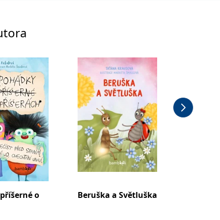
utora
příšerné o
Beruška a Světluška
Drzý ja
h