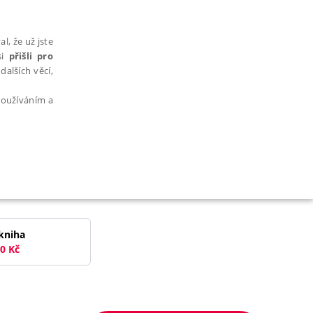
l, že už jste
si
přišli pro
dalších věcí,
 používáním a
AŘAZENÉ SOUBORY
kniha
0
Kč
bytně nutných souborů cookie správně používat.