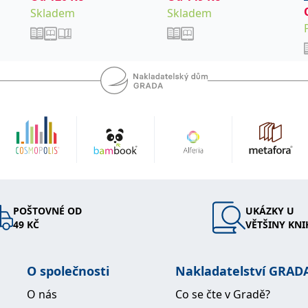
Skladem
Skladem
POŠTOVNÉ OD
UKÁZKY U
49 KČ
VĚTŠINY KNI
O společnosti
Nakladatelství GRAD
O nás
Co se čte v Gradě?