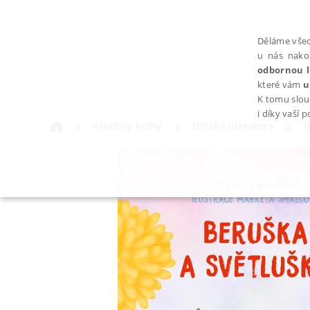
Děláme všec
u nás nako
odbornou l
které vám
u
K tomu slou
i díky vaší 
Všechny knihy
Dětská literatura
B
NEZBYTNÉ
Nezbytně nutné soubory cookie umožňují základní funkce webovýc
Provider /