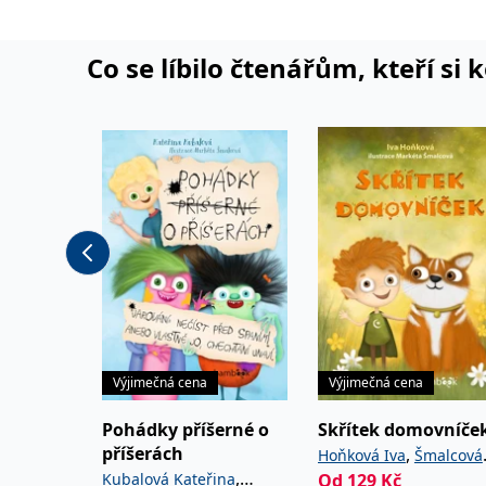
Co se líbilo čtenářům, kteří si 
Výjimečná cena
Výjimečná cena
Pohádky příšerné o
Skřítek domovníče
příšerách
,
Hoňková Iva
Šmalcová
,
Kubalová Kateřina
Od
129
Kč
Markéta