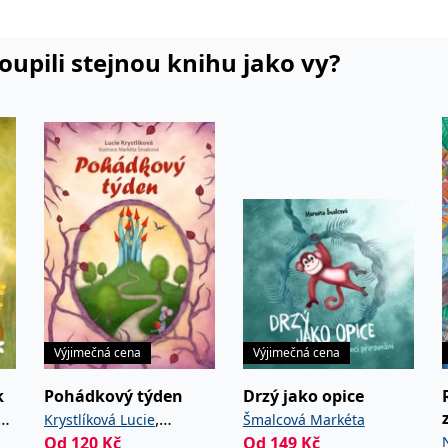
koupili stejnou knihu jako vy?
Výjimečná cena
Výjimečná cena
k
Pohádkový týden
Drzý jako opice
,
Krystlíková Lucie
Šmalcová Markéta
Od
120
Kč
Od
149
Kč
Šmalcová Markéta