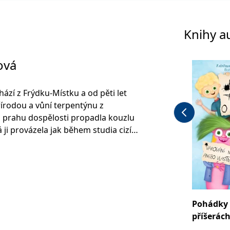
Knihy a
ová
zí z Frýdku-Místku a od pěti let
írodou a vůní terpentýnu z
a prahu dospělosti propadla kouzlu
rá ji provázela jak během studia cizích
zitě v Opavě, tak i později při práci
velmi ráda utíká do světa dětské
říroda hrají hlavní roli.
Pohádky 
příšerác