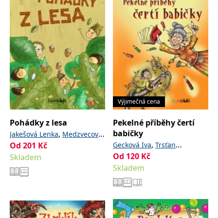
Výjimečná cena
Pohádky z lesa
Pekelné příběhy čertí
babičky
,
Jakešová Lenka
Medzvecová
,
Od
201
Kč
Gecková Iva
Trsťan
Dagmar
Od
120
Kč
Skladem
Drahomír
Skladem