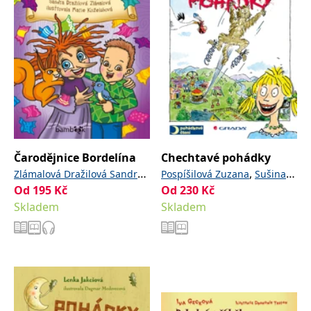
Čarodějnice Bordelína
Chechtavé pohádky
,
,
Zlámalová Dražilová Sandra
Pospíšilová Zuzana
Sušina
Od
195
Kč
Od
230
Kč
Koželuhová Marie
Michal
Skladem
Skladem