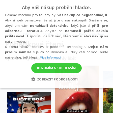
Aby váš nákup proběhl hladce.
Děláme všechno pro to, aby byl
váš nákup co nejpohodlnější
.
Aby si web pamatoval, že už jste u nás nakoupili. Snažíme se,
abychom vám
nenabízeli detektivku
, když jste si
přišli pro
odbornou literaturu
. Abyste se
nemuseli pořád dokola
Edice
Dětská literatura
Pohádkové čtení
přihlašovat
. A spoustu dalších věcí, které vám
ulehčí nákup
na
Pohádkové čtení
našem webu.
K tomu slouží cookies a podobné technologie.
Dejte nám
prosím souhlas
s jejich používáním a i díky vaší pomoci bude
náš e-shop ještě lepší.
Více informací
Tyto knížky by se vám mohly líbit
ROZUMÍM A SOUHLASÍM
ZOBRAZIT PODROBNOSTI
NEZBYTNÉ
ANALYTICKÉ
MARKETINGOVÉ
FUNKČNÍ
NEZAŘAZENÉ SOUBORY