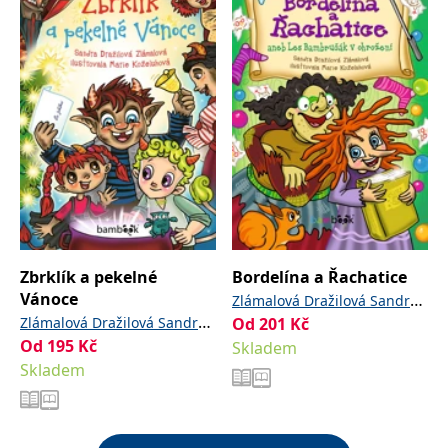
Zbrklík a pekelné
Bordelína a Řachatice
Vánoce
,
Zlámalová Dražilová Sandra
,
Zlámalová Dražilová Sandra
Od
201
Kč
Koželuhová Marie
Od
195
Kč
Koželuhová Marie
Skladem
Skladem