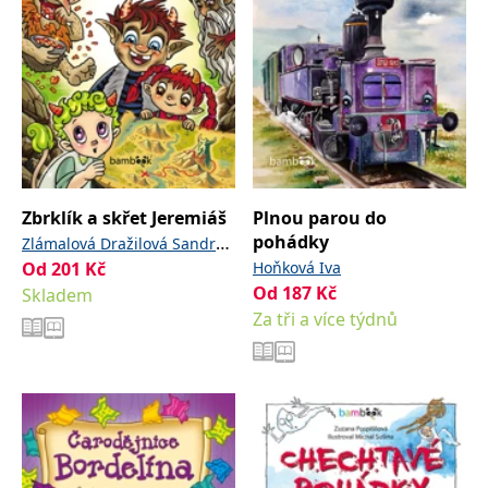
Zbrklík a skřet Jeremiáš
Plnou parou do
pohádky
,
Zlámalová Dražilová Sandra
Od
201
Kč
Hoňková Iva
Koželuhová Marie
Od
187
Kč
Skladem
Za tři a více týdnů