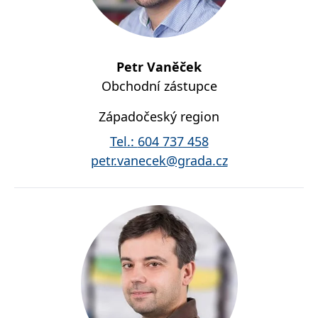
Petr Vaněček
Obchodní zástupce
Západočeský region
Tel.:
604 737 458
petr.vanecek@grada.cz