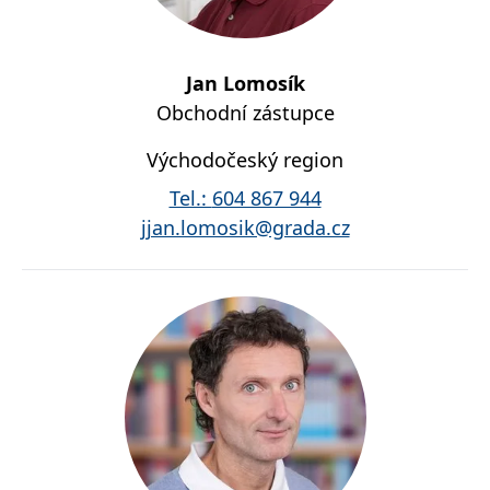
koncový uživatel používá
webové stránky a
jakoukoli reklamu,
kterou koncový uživatel
mohl vidět před
Jan Lomosík
návštěvou uvedeného
webu.
Obchodní zástupce
MR
7 dní
Toto je soubor cookie
Microsoft
první strany společnosti
Corporation
Východočeský region
Microsoft MSN, který
.c.bing.com
používáme k měření
Tel.:
604 867 944
používání webu pro
interní analýzu.
jjan.lomosik@grada.cz
_uetvid
1 rok
Toto je soubor cookie
Microsoft
využívaný společností
Corporation
Microsoft Bing Ads a je
.grada.cz
sledovacím souborem
cookie. Umožňuje nám
komunikovat s
uživatelem, který již dříve
navštívil náš web.
test_cookie
15 minut
Tento soubor cookie
Google LLC
nastavuje společnost
.doubleclick.net
DoubleClick (kterou
vlastní společnost
Google), aby zjistila, zda
prohlížeč návštěvníka
webu podporuje
soubory cookie.