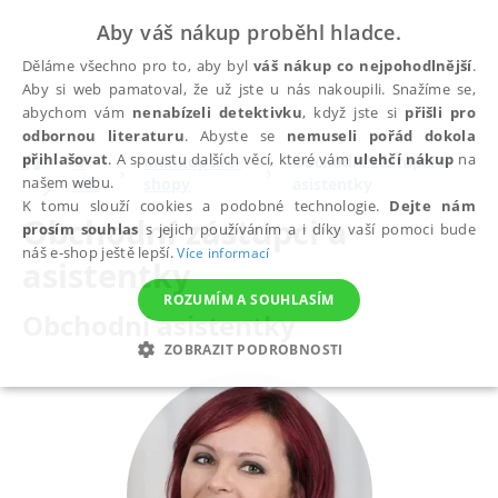
Aby váš nákup proběhl hladce.
Děláme všechno pro to, aby byl
váš nákup co nejpohodlnější
.
Aby si web pamatoval, že už jste u nás nakoupili. Snažíme se,
abychom vám
nenabízeli detektivku
, když jste si
přišli pro
odbornou literaturu
. Abyste se
nemuseli pořád dokola
přihlašovat
. A spoustu dalších věcí, které vám
ulehčí nákup
na
O
Knihkupci/e-
Obchodní zástupci a
našem webu.
nás
shopy
asistentky
K tomu slouží cookies a podobné technologie.
Dejte nám
Obchodní zástupci a
prosím souhlas
s jejich používáním a i díky vaší pomoci bude
náš e-shop ještě lepší.
Více informací
asistentky
ROZUMÍM A SOUHLASÍM
Obchodní asistentky
ZOBRAZIT PODROBNOSTI
NEZBYTNÉ
ANALYTICKÉ
MARKETINGOVÉ
FUNKČNÍ
NEZAŘAZENÉ SOUBORY