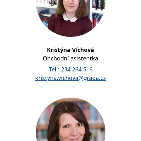
správně.
PHPSESSID
Zavřením
Cookie
PHP.net
prohlížeče
generovaný
www.bambook.cz
aplikacemi
založenými
na jazyce
PHP. Toto je
univerzální
identifikátor
používaný k
Kristýna Víchová
udržování
proměnných
Obchodní asistentka
relací
uživatelů.
Tel.:
234 264 516
Obvykle se
jedná o
kristyna.vichova@grada.cz
náhodně
vygenerované
číslo, jeho
použití může
být specifické
pro daný
web, ale
dobrým
příkladem je
udržování
přihlášeného
stavu
uživatele mezi
stránkami.