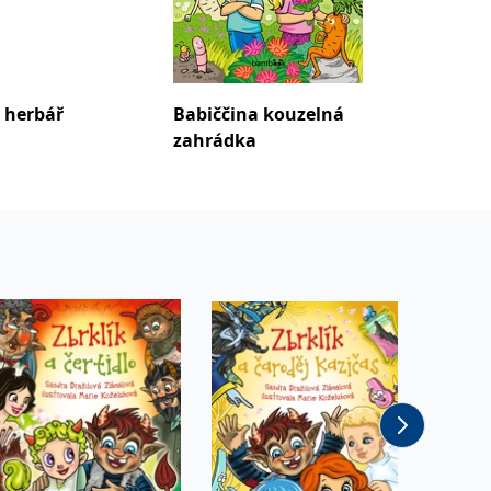
 herbář
Babiččina kouzelná
Kulíšk
zahrádka
příhod