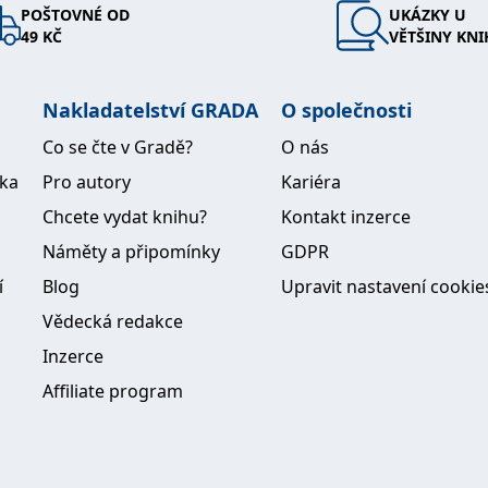
POŠTOVNÉ OD
UKÁZKY U
49 KČ
VĚTŠINY KNI
Nakladatelství GRADA
O společnosti
Co se čte v Gradě?
O nás
ika
Pro autory
Kariéra
Chcete vydat knihu?
Kontakt inzerce
Náměty a připomínky
GDPR
í
Blog
Upravit nastavení cookie
Vědecká redakce
Inzerce
Affiliate program