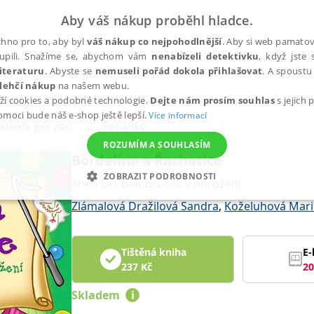
Aby váš nákup proběhl hladce.
hno pro to, aby byl
váš nákup co nejpohodlnější
. Aby si web pamatova
upili. Snažíme se, abychom vám
nenabízeli detektivku
, když jste 
iteraturu
. Abyste se
nemuseli pořád dokola přihlašovat
. A spoustu 
lehčí nákup
na našem webu.
ží cookies a podobné technologie.
Dejte nám prosím souhlas
s jejich
pomoci bude náš e-shop ještě lepší.
Více informací
eletrie pro děti
Pohádky
ROZUMÍM A SOUHLASÍM
Bordelína a Řachatice
ZOBRAZIT PODROBNOSTI
aneb Les Bambručák v ohrožení
ANALYTICKÉ
MARKETINGOVÉ
FUNKČNÍ
NEZ
Zlámalová Dražilová Sandra
,
Koželuhová Mari
Tištěná kniha
E-
Nezbytné
Analytické
Marketingové
Funkční
Nezařazené soubory
237
Kč
20
h stránek, jako je přihlášení uživatele a správa účtu. Webové stránky nelze bez nez
Skladem
i