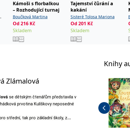
Kámoši s florbalkou
Tajemství čůrání a
– Rozhodující turnaj
kakání
Boučková Martina
Sisteré Tolosa Mariona
Od
216
Kč
Od
201
Kč
Skladem
Skladem
Knihy a
vá Zlámalová
lová
se dětským čtenářům představila v
 pohádková prvotina Kulíškovy neposedné
pro střední, tak pro základní školy, z
ě. Dříve se věnovala také překládání a