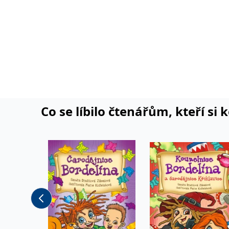
tlumočení z německého jaz
uličníků, takže jsou všech
ráda, když její vyprávění o
sportování a cestování s
rodinou bydlí v Jizerských
Bordelíny.
Co se líbilo čtenářům, kteří si 