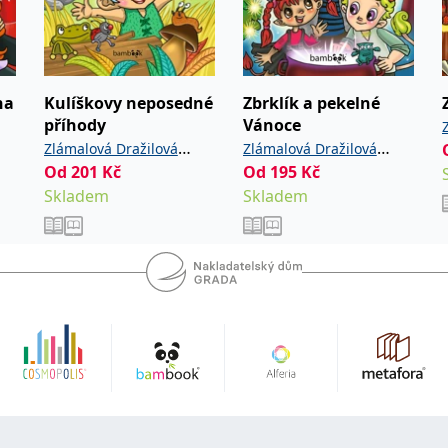
na
Kulíškovy neposedné
Zbrklík a pekelné
příhody
Vánoce
Zlámalová Dražilová
Zlámalová Dražilová
Od
201
,
Kč
Od
195
,
Kč
Sandra
Koželuhová
Sandra
Koželuhová
Skladem
Skladem
Marie
Marie