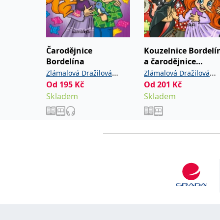
Čarodějnice
Kouzelnice Bordelí
Bordelína
a čarodějnice
Křiklavice
Zlámalová Dražilová
Zlámalová Dražilová
Od
195
,
Kč
Od
201
,
Kč
Sandra
Koželuhová
Sandra
Koželuhová
Skladem
Skladem
Marie
Marie