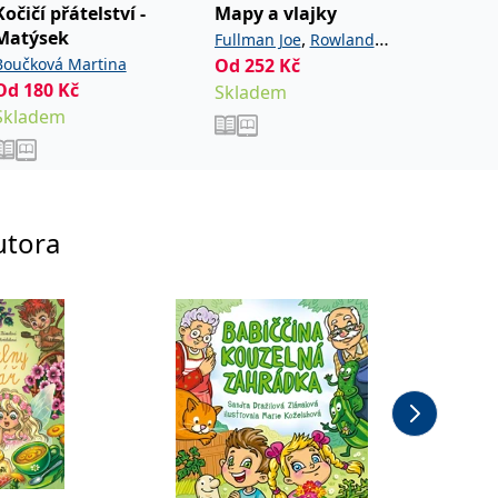
Kočičí přátelství -
Mapy a vlajky
Kluk v
Matýsek
Největš
,
Fullman Joe
Rowland
Boučková Martina
Od
252
Kč
Bolfová
Andy
Od
180
Kč
Od
216
Skladem
Skladem
Sklade
utora