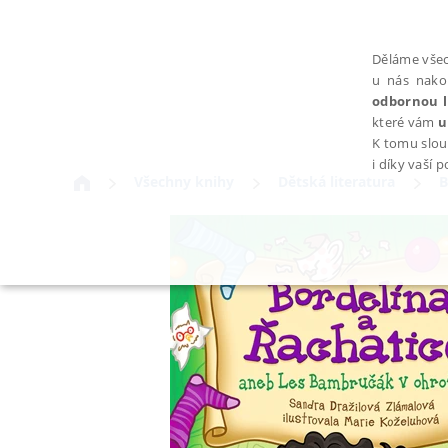
Děláme všec
u nás nako
odbornou l
které vám
u
K tomu slou
i díky vaší 
Všechny knihy
Dětská literatura
B
NEZBYTNÉ
Nezbytně nutné soubory cookie umožňují základní funkce webovýc
Provider /