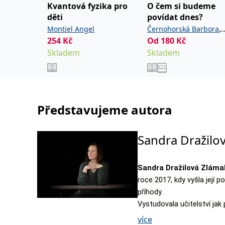
Kvantová fyzika pro
O čem si budeme
děti
povídat dnes?
,
Montiel Angel
Černohorská Barbora
254
Kč
Od
180
Kč
Šebková Pavla
Skladem
Skladem
Představujeme autora
Sandra Dražilo
Sandra Dražilová Zláma
roce 2017, kdy vyšla její
příhody.
Vystudovala učitelství jak 
čehož čerpá i ve své tvorb
více