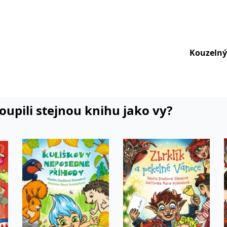
yka. Nyní je především maminkou tří
ny její příběhy „testované na dětech“. Má
bsahuje více textových rovin. Miluje knížky,
e svými dětmi a manželem. Se svou
Kouzelný
 horách, kde se odehrává i děj Čarodějnice
koupili stejnou knihu jako vy?