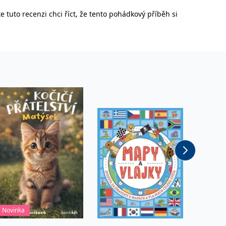
 tuto recenzi chci říct, že tento pohádkový příběh si
vit pomocí vložených skriptů Microsoft. Široce se věří, že se
ěpodobně použit jako pro správu stavu relace.
l používá webové stránky a jakoukoli reklamu, kterou koncový
u pro interní analýzu.
ňuje nám komunikovat s uživatelem, který již dříve navštívil
, zda prohlížeč návštěvníka webu podporuje soubory cookie.
l používá webové stránky a jakoukoli reklamu, kterou koncový
 údaje o aktivitě na webu. Tato data mohou být odeslána k
Novinka