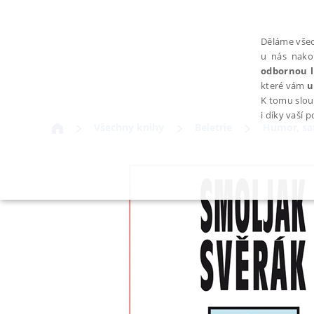
Děláme všec
u nás nako
odbornou l
které vám
u
K tomu slou
i díky vaší 
Všechny knihy
Beletrie
Humor, sat
NEZBYTNÉ
Nezbytně nutné soubory cookie umožňují základní funkce webovýc
Provider /