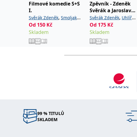
Filmové komedie S+S
Zpěvník - Zdeněk
I.
Svěrák a Jaroslav
Uhlíř
,
,
Svěrák Zdeněk
Smoljak
Svěrák Zdeněk
Uhlíř
Od
150
Kč
Od
175
Kč
Ladislav
Jaroslav
Skladem
Skladem
99 % TITULŮ
SKLADEM