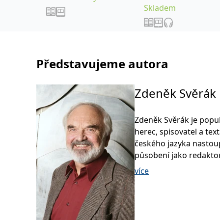
Skladem
Představujeme autora
Zdeněk Svěrák
Zdeněk Svěrák je popul
herec, spisovatel a tex
českého jazyka nastou
působení jako redaktor
jedním z autorů rozhl
více
vinárna U Pavouka, v 
velikána a génia Járy 
Během svého působení 