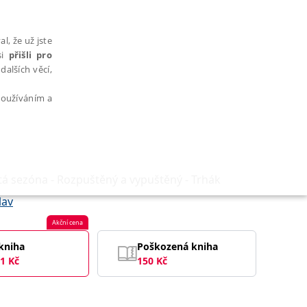
l, že už jste
si
přišli pro
dalších věcí,
 používáním a
istá sezóna - Rozpuštěný a vypuštěný - Trhák
AŘAZENÉ SOUBORY
lav
Akční cena
kniha
Poškozená kniha
1
Kč
150
Kč
bytně nutných souborů cookie správně používat.