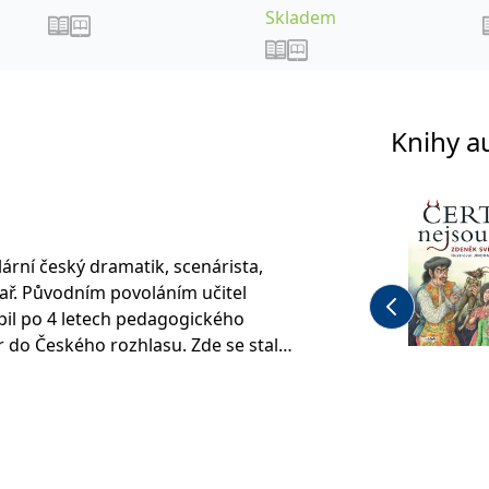
Skladem
Knihy a
ární český dramatik, scenárista,
tař. Původním povoláním učitel
pil po 4 letech pedagogického
 do Českého rozhlasu. Zde se stal
asového pořadu Nealkoholická
němž vznikla postava českého
Cimrmana.
na české mediální scéně vytvořil