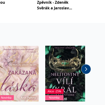
sou
Zpěvník - Zdeněk
Nejzná
Svěrák a Jaroslav
písničk
Uhlíř
Akce -25%
Novinka
Novinka
Akce -2