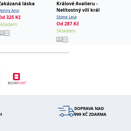
Zakázaná láska
Králové Avalieru -
Divoká
Nelítostný vílí král
Penny Ann
Caplinov
Od
325
Kč
Stone Leia
Od
254
Cassie
Od
287
Kč
Skladem
Sklade
Skladem
DOPRAVA NAD
H
999 KČ ZDARMA