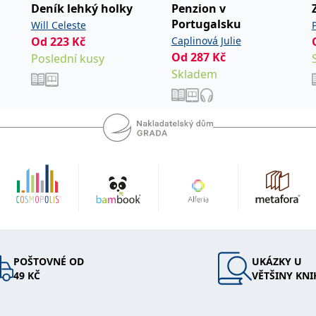
Deník lehký holky
Penzion v
Portugalsku
Will Celeste
Od
223
Kč
Caplinová Julie
Od
287
Kč
Poslední kusy
Skladem
POŠTOVNÉ OD
UKÁZKY U
49 KČ
VĚTŠINY KNI