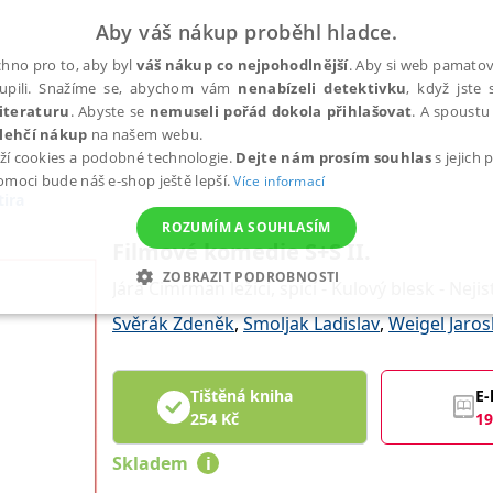
Aby váš nákup proběhl hladce.
hno pro to, aby byl
váš nákup co nejpohodlnější
. Aby si web pamatova
upili. Snažíme se, abychom vám
nenabízeli detektivku
, když jste 
iteraturu
. Abyste se
nemuseli pořád dokola přihlašovat
. A spoustu 
lehčí nákup
na našem webu.
ží cookies a podobné technologie.
Dejte nám prosím souhlas
s jejich
pomoci bude náš e-shop ještě lepší.
Více informací
ira
ROZUMÍM A SOUHLASÍM
Filmové komedie S+S II.
ZOBRAZIT PODROBNOSTI
Jára Cimrman ležící, spící - Kulový blesk - Nej
ANALYTICKÉ
MARKETINGOVÉ
FUNKČNÍ
NEZ
Svěrák Zdeněk
,
Smoljak Ladislav
,
Weigel Jaros
Tištěná kniha
E-
Nezbytné
Analytické
Marketingové
Funkční
Nezařazené soubory
254
Kč
19
h stránek, jako je přihlášení uživatele a správa účtu. Webové stránky nelze bez nez
Skladem
i