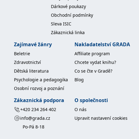
Dárkové poukazy
IDE
1 rok
Tento soubor cookie
Google LLC
nastavuje společnost
.doubleclick.net
Obchodní podmínky
Doubleclick a provádí
informace o tom, jak
Sleva ISIC
koncový uživatel používá
webové stránky a
Zákaznická linka
jakoukoli reklamu,
kterou koncový uživatel
Zajímavé žánry
Nakladatelství GRADA
mohl vidět před
návštěvou uvedeného
webu.
Beletrie
Affiliate program
uid
.adform.net
2 měsíce
Tento soubor cookie
Zdravotnictví
Chcete vydat knihu?
poskytuje jednoznačně
přiřazené strojově
Dětská literatura
Co se čte v Gradě?
generované ID uživatele
a shromažďuje údaje o
Psychologie a pedagogika
Blog
aktivitě na webu. Tato
data mohou být
Osobní rozvoj a poznání
odeslána k analýze a
hlášení třetí straně.
Zákaznická podpora
O společnosti
+420 234 264 402
O nás
info@grada.cz
Upravit nastavení cookies
Po-Pá 8-18