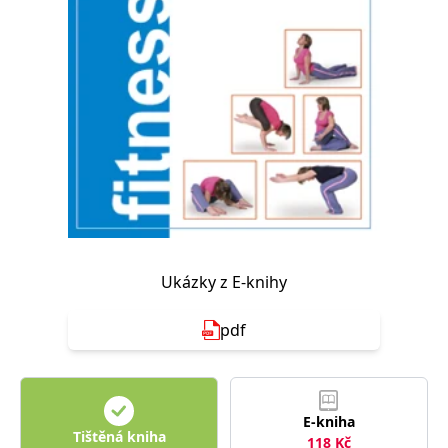
Nezbytné
Analytické
Marketingové
Funkční
Nezařazené soubory
Nezbytně nutné soubory cookie umožňují základní funkce webových
stránek, jako je přihlášení uživatele a správa účtu. Webové stránky nelze
bez nezbytně nutných souborů cookie správně používat.
Provider /
Název
Vyprší
Popis
Doména
CookieScriptConsent
1 měsíc
Tento soubor
CookieScript
cookie
www.grada.cz
používá
služba
Cookie-
Script.com k
Ukázky z E-knihy
zapamatování
předvoleb
souhlasu se
pdf
soubory
cookie
návštěvníků.
Je nutné, aby
banner
cookie
Cookie-
E-kniha
Script.com
Tištěná kniha
fungoval
118
Kč