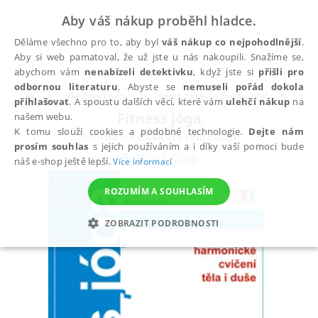
Aby váš nákup proběhl hladce.
Děláme všechno pro to, aby byl
váš nákup co nejpohodlnější
.
Aby si web pamatoval, že už jste u nás nakoupili. Snažíme se,
abychom vám
nenabízeli detektivku
, když jste si
přišli pro
odbornou literaturu
. Abyste se
nemuseli pořád dokola
Všechny knihy
Sport, zdraví a životní styl
Spor
přihlašovat
. A spoustu dalších věcí, které vám
ulehčí nákup
na
Fitness jóga
našem webu.
K tomu slouží cookies a podobné technologie.
Dejte nám
harmonické cvičení těla i duše
prosím souhlas
s jejich používáním a i díky vaší pomoci bude
Buzková Klára
náš e-shop ještě lepší.
Více informací
ROZUMÍM A SOUHLASÍM
ZOBRAZIT PODROBNOSTI
NEZBYTNÉ
ANALYTICKÉ
MARKETINGOVÉ
FUNKČNÍ
NEZAŘAZENÉ SOUBORY