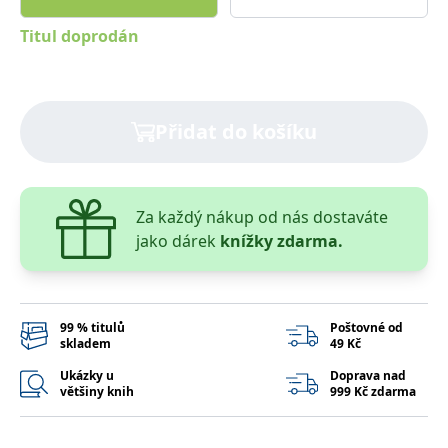
správně.
Titul doprodán
PHPSESSID
Zavřením
Cookie
PHP.net
prohlížeče
generovaný
www.bambook.cz
aplikacemi
založenými
na jazyce
PHP. Toto je
univerzální
Přidat do košíku
identifikátor
používaný k
udržování
proměnných
relací
uživatelů.
Za každý nákup od nás dostaváte
Obvykle se
jedná o
jako dárek
knížky zdarma.
náhodně
vygenerované
číslo, jeho
použití může
být specifické
pro daný
99 % titulů
Poštovné od
web, ale
dobrým
skladem
49 Kč
příkladem je
udržování
Ukázky u
Doprava nad
přihlášeného
většiny knih
999 Kč zdarma
stavu
uživatele mezi
stránkami.