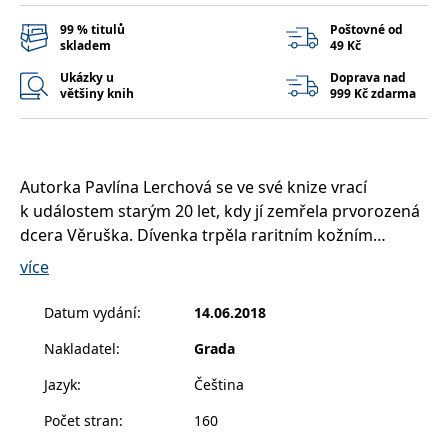
__cf_bm
30 minut
Tento soubor
Cloudflare Inc.
cookie se
.heureka.cz
99 % titulů
Poštovné od
používá k
skladem
49 Kč
rozlišení mezi
lidmi a
Ukázky u
Doprava nad
roboty. To je
pro web
většiny knih
999 Kč zdarma
přínosné, aby
bylo možné
podávat
platné zprávy
o používání
jejich
Autorka Pavlína Lerchová se ve své knize vrací
webových
stránek.
k událostem starým 20 let, kdy jí zemřela prvorozená
dcera Věruška. Dívenka trpěla raritním kožním
CookieConsent
1 rok
Tento soubor
Cybot A/S
cookie ukládá
www.bambook.cz
onemocněním, zvaným PLEVA syndrom, kterému
stav souhlasu
více
uživatele se
nakonec podlehla. Její maminka popisuje svou
soubory
cookie pro
mnohaletou cestu k vyrovnání se s osudem, svou
Datum vydání
:
14.06.2018
aktuální
proměnu v ženu, která dnes dodává sílu a
doménu.
Nakladatel
:
Grada
optimismus ostatním prostřednictvím koučingu,
G_ENABLED_IDPS
1 rok 1
Slouží k
Google LLC
měsíc
přihlášení
.www.grada.cz
jemuž se věnuje.
Jazyk
:
Čeština
pomocí
Google
Počet stran
:
160
ASP.NET_SessionId
Zavřením
Tento soubor
Microsoft
prohlížeče
cookie
Corporation