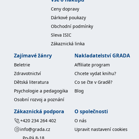
koncový uživatel používá
webové stránky a
Ceny dopravy
jakoukoli reklamu,
kterou koncový uživatel
Dárkové poukazy
mohl vidět před
návštěvou uvedeného
Obchodní podmínky
webu.
Sleva ISIC
MR
7 dní
Toto je soubor cookie
Microsoft
první strany společnosti
Zákaznická linka
Corporation
Microsoft MSN, který
.c.bing.com
používáme k měření
Zajímavé žánry
Nakladatelství GRADA
používání webu pro
interní analýzu.
Beletrie
Affiliate program
_uetvid
1 rok
Toto je soubor cookie
Microsoft
Zdravotnictví
Chcete vydat knihu?
využívaný společností
Corporation
Microsoft Bing Ads a je
.grada.cz
Dětská literatura
Co se čte v Gradě?
sledovacím souborem
cookie. Umožňuje nám
Psychologie a pedagogika
Blog
komunikovat s
uživatelem, který již dříve
Osobní rozvoj a poznání
navštívil náš web.
test_cookie
15 minut
Tento soubor cookie
Google LLC
Zákaznická podpora
O společnosti
nastavuje společnost
.doubleclick.net
DoubleClick (kterou
+420 234 264 402
O nás
vlastní společnost
Google), aby zjistila, zda
info@grada.cz
Upravit nastavení cookies
prohlížeč návštěvníka
webu podporuje
Po-Pá 8-18
soubory cookie.