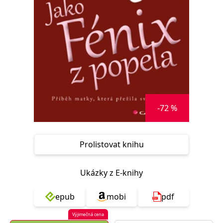
Nezbytné
Analytické
Marketingové
Funkční
Nezařazené soubory
Nezbytně nutné soubory cookie umožňují základní funkce webových
stránek, jako je přihlášení uživatele a správa účtu. Webové stránky nelze
bez nezbytně nutných souborů cookie správně používat.
Provider /
Název
Vyprší
Popis
Doména
CookieScriptConsent
1 měsíc
Tento soubor
CookieScript
-72 %
cookie
www.grada.cz
používá
služba
Cookie-
Script.com k
zapamatování
Prolistovat knihu
předvoleb
souhlasu se
soubory
cookie
Ukázky z E-knihy
návštěvníků.
Je nutné, aby
banner
epub
mobi
pdf
cookie
Cookie-
Script.com
Výjimečná cena
fungoval