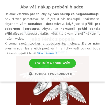
Aby váš nákup proběhl hladce.
Děláme všechno pro to, aby byl
váš nákup co nejpohodlnější
.
Aby si web pamatoval, že už jste u nás nakoupili. Snažíme se,
abychom vám
nenabízeli detektivku
, když jste si
přišli pro
odbornou literaturu
. Abyste se
nemuseli pořád dokola
Všechny knihy
Beletrie
Memoáry, osobnosti a
přihlašovat
. A spoustu dalších věcí, které vám
ulehčí nákup
na
Jako Fénix z popela
našem webu.
K tomu slouží cookies a podobné technologie.
Dejte nám
Příběh matky, která přežila svou dceru
prosím souhlas
s jejich používáním a i díky vaší pomoci bude
Lerchová Pavlína
náš e-shop ještě lepší.
Více informací
ROZUMÍM A SOUHLASÍM
ZOBRAZIT PODROBNOSTI
NEZBYTNÉ
ANALYTICKÉ
MARKETINGOVÉ
FUNKČNÍ
NEZAŘAZENÉ SOUBORY