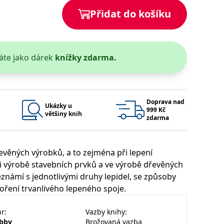
Přidat do košíku
 se soubory cookie návštěvníků. Je nutné, aby banner cookie
používaný k udržování proměnných relací uživatelů. Obvykle se
obrým příkladem je udržování přihlášeného stavu uživatele
áte jako dárek
knížky zdarma.
y bylo možné podávat platné zprávy o používání jejich
u.
Doprava nad
Ukázky u
999 Kč
většiny knih
zdarma
řevěných výrobků, a to zejména při lepení
i výrobě stavebních prvků a ve výrobě dřevěných
známí s jednotlivými druhy lepidel, se způsoby
Vyprší
Popis
voření trvanlivého lepeného spoje.
ění správného vzhledu dialogových oken.
1 rok
### Luigisbox???
avštívenou stránku a slouží k počítání a sledování zobrazení
jazyků a zemí
1 rok
nr
:
Vazby knihy
:
u na sociálních médiích. Může také shromažďovat informace o
avštívené stránky.
bby
Brožovaná vazba