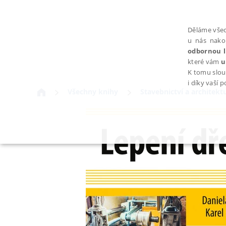
Děláme všec
u nás nako
odbornou l
které vám
u
K tomu slou
i díky vaší 
Všechny knihy
Stavebnictví a architekt
NEZBYTNÉ
Nezbytně nutné soubory cookie umožňují základní funkce webovýc
Provider /