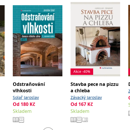
Akce -40%
Odstraňování
Stavba pece na pizzu
vlhkosti
a chleba
Solař Jaroslav
Závacký Jaroslav
Od
180
Kč
Od
167
Kč
Skladem
Skladem