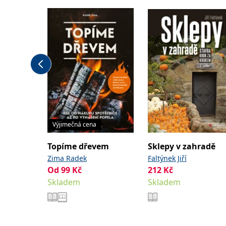
Výjimečná cena
Topíme dřevem
Sklepy v zahradě
Zima Radek
Faltýnek Jiří
Od
99
Kč
212
Kč
Skladem
Skladem