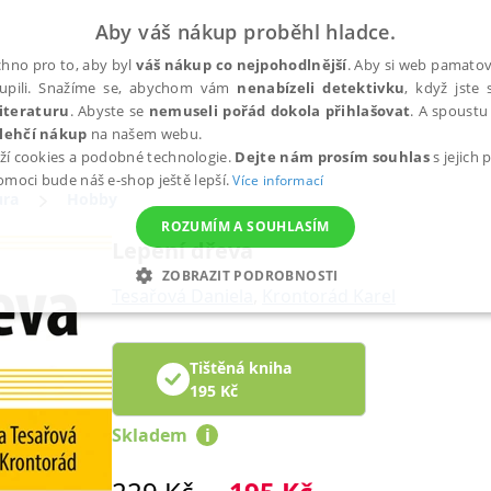
Aby váš nákup proběhl hladce.
hno pro to, aby byl
váš nákup co nejpohodlnější
. Aby si web pamatova
upili. Snažíme se, abychom vám
nenabízeli detektivku
, když jste 
iteraturu
. Abyste se
nemuseli pořád dokola přihlašovat
. A spoustu 
lehčí nákup
na našem webu.
ží cookies a podobné technologie.
Dejte nám prosím souhlas
s jejich
pomoci bude náš e-shop ještě lepší.
Více informací
ura
Hobby
ROZUMÍM A SOUHLASÍM
Lepení dřeva
ZOBRAZIT PODROBNOSTI
Tesařová Daniela
,
Krontorád Karel
ANALYTICKÉ
MARKETINGOVÉ
FUNKČNÍ
NEZ
Tištěná kniha
195
Kč
Nezbytné
Analytické
Marketingové
Funkční
Nezařazené soubory
Skladem
i
h stránek, jako je přihlášení uživatele a správa účtu. Webové stránky nelze bez nez