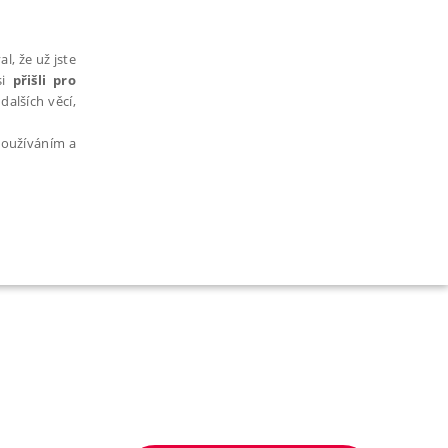
l, že už jste
si
přišli pro
dalších věcí,
 používáním a
AŘAZENÉ SOUBORY
bytně nutných souborů cookie správně používat.