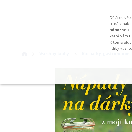
Děláme všec
u nás nako
odbornou l
které vám
u
K tomu slou
i díky vaší 
Všechny knihy
Kuchařky, gastronomie
NEZBYTNÉ
Nezbytně nutné soubory cookie umožňují základní funkce webovýc
Provider /