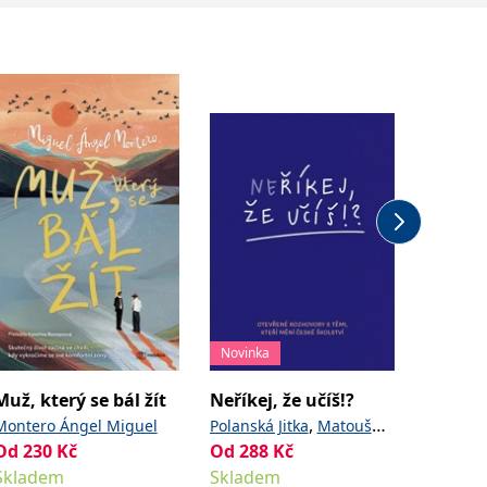
Novinka
Novinka
Muž, který se bál žít
Neříkej, že učíš!?
Houbov
,
Montero Ángel Miguel
Polanská Jitka
Matoušů
Golasov
Od
230
Kč
Od
288
,
Kč
Od
411
Hana
Noviková Zuzana
Skladem
Skladem
Sklade