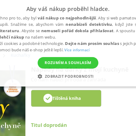
Aby váš nákup proběhl hladce.
hno pro to, aby byl
váš nákup co nejpohodlnější
. Aby si web pamatova
upili. Snažíme se, abychom vám
nenabízeli detektivku
, když jste 
iteraturu
. Abyste se
nemuseli pořád dokola přihlašovat
. A spoustu 
lehčí nákup
na našem webu.
ží cookies a podobné technologie.
Dejte nám prosím souhlas
s jejich
pomoci bude náš e-shop ještě lepší.
Více informací
Kuchařky
ROZUMÍM A SOUHLASÍM
Nápady na dárky z mojí kuchyně
ZOBRAZIT PODROBNOSTI
Co nám nabízí příroda a zahrada
ANALYTICKÉ
MARKETINGOVÉ
FUNKČNÍ
NEZ
Tištěná kniha
Nezbytné
Analytické
Marketingové
Funkční
Nezařazené soubory
Titul doprodán
h stránek, jako je přihlášení uživatele a správa účtu. Webové stránky nelze bez nez