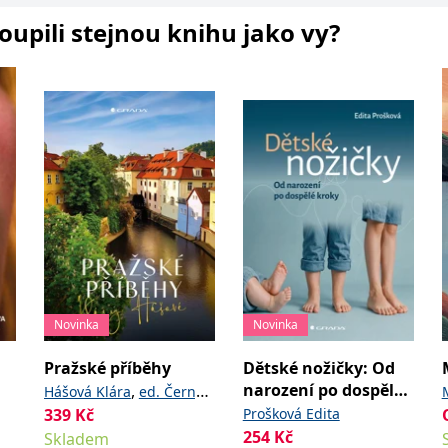
koupili stejnou knihu jako vy?
Novinka
Novinka
Pražské příběhy
Dětské nožičky: Od
narození po dospělé
,
Hášová Klára
ed. Černý
kroky
339
Kč
Prošková Edita
David
254
Kč
Skladem