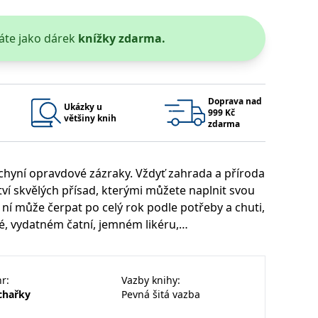
 se soubory cookie návštěvníků. Je nutné, aby banner cookie
áte jako dárek
knížky zdarma.
používaný k udržování proměnných relací uživatelů. Obvykle se
obrým příkladem je udržování přihlášeného stavu uživatele
y bylo možné podávat platné zprávy o používání jejich
Doprava nad
Ukázky u
999 Kč
většiny knih
zdarma
u.
uchyní opravdové zázraky. Vždyť zahrada a příroda
í skvělých přísad, kterými můžete naplnit svou
 ní může čerpat po celý rok podle potřeby a chuti,
, vydatném čatní, jemném likéru,
ucené omáčce či bylinkovém čaji. A na krásných
nechte inspirovat, jak tyto výrobky vkusně zabalit
Vyprší
Popis
ění správného vzhledu dialogových oken.
1 rok
### Luigisbox???
nr
:
Vazby knihy
:
avštívenou stránku a slouží k počítání a sledování zobrazení
chařky
Pevná šitá vazba
jazyků a zemí
1 rok
u na sociálních médiích. Může také shromažďovat informace o
avštívené stránky.