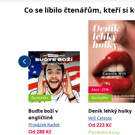
Co se líbilo čtenářům, kteří si 
Akce -25%
Bestseller
Bestseller
Buďte boží v
Deník lehký holky
angličtině
Will Celeste
Provázek Radek
Od
223
Kč
Od
288
Kč
Poslední kusy