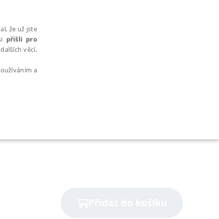
l, že už jste
si
přišli pro
dalších věcí,
 používáním a
AŘAZENÉ SOUBORY
Přidat do košíku
bytně nutných souborů cookie správně používat.