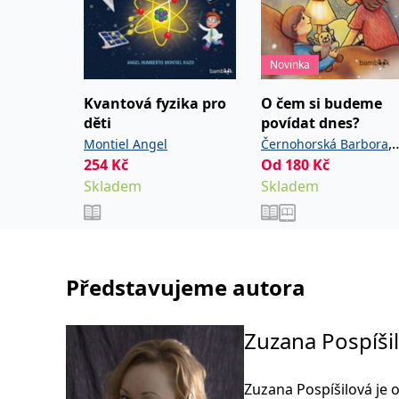
Novinka
Kvantová fyzika pro
O čem si budeme
děti
povídat dnes?
,
Montiel Angel
Černohorská Barbora
254
Kč
Od
180
Kč
Šebková Pavla
Skladem
Skladem
Představujeme autora
Zuzana Pospíši
Zuzana Pospíšilová je 