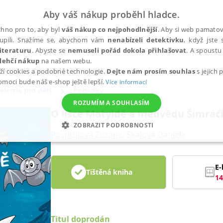
Aby váš nákup proběhl hladce.
hno pro to, aby byl
váš nákup co nejpohodlnější
. Aby si web pamatova
upili. Snažíme se, abychom vám
nenabízeli detektivku
, když jste 
iteraturu
. Abyste se
nemuseli pořád dokola přihlašovat
. A spoustu 
lehčí nákup
na našem webu.
ží cookies a podobné technologie.
Dejte nám prosím souhlas
s jejich
pomoci bude náš e-shop ještě lepší.
Více informací
eletrie pro děti
Pohádky
ROZUMÍM A SOUHLASÍM
O lišce Matyldě a medvědu Šimráč
ZOBRAZIT PODROBNOSTI
Pospíšilová Zuzana
,
Skalová Daniela
ANALYTICKÉ
MARKETINGOVÉ
FUNKČNÍ
NEZ
E-
Tištěná kniha
14
Nezbytné
Analytické
Marketingové
Funkční
Nezařazené soubory
h stránek, jako je přihlášení uživatele a správa účtu. Webové stránky nelze bez nez
Titul doprodán