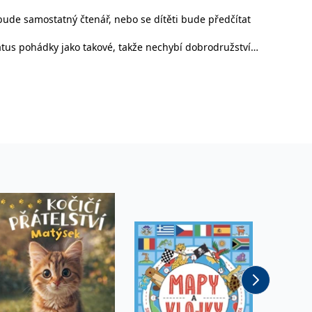
 bude samostatný čtenář, nebo se dítěti bude předčítat
vit pomocí vložených skriptů Microsoft. Široce se věří, že se
tatus pohádky jako takové, takže nechybí dobrodružství,
ěpodobně použit jako pro správu stavu relace.
l používá webové stránky a jakoukoli reklamu, kterou koncový
u pro interní analýzu.
ňuje nám komunikovat s uživatelem, který již dříve navštívil
, zda prohlížeč návštěvníka webu podporuje soubory cookie.
l používá webové stránky a jakoukoli reklamu, kterou koncový
 údaje o aktivitě na webu. Tato data mohou být odeslána k