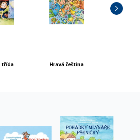
 třída
Hravá čeština
Pohádk