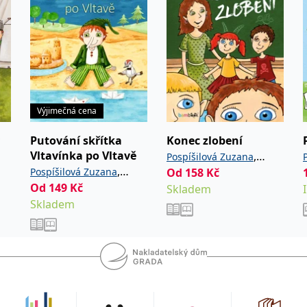
ána ve Speciálně pedagogickém
álním postižením v Ostravě
Výjimečná cena
telka (OSVČ)
Putování skřítka
Konec zlobení
Vltavínka po Vltavě
,
Pospíšilová Zuzana
,
Pospíšilová Zuzana
Od
158
Kč
Skalová Daniela
Od
149
Kč
Skalová Daniela
Skladem
Skladem