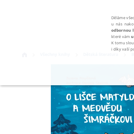
Děláme všec
u nás nako
odbornou l
které vám
u
K tomu slou
i díky vaší 
Všechny knihy
Dětská literatura
B
NEZBYTNÉ
Nezbytně nutné soubory cookie umožňují základní funkce webovýc
Provider /