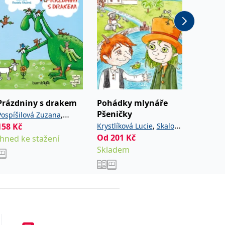
Prázdniny s drakem
Pohádky mlynáře
Dobrod
Pšeničky
mašink
,
Pospíšilová Zuzana
,
158
Kč
Krystlíková Lucie
Skalová
Krystlík
Skalová Daniela
Od
201
Kč
158
Kč
Ihned ke stažení
Daniela
Daniela
Skladem
Ihned k