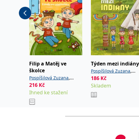
Životopis:
2006 - 2016 - zaměstn
centru pro děti s ment
Od roku 2016 - spisova
Filip a Matěj ve
Týden mezi indiány
školce
,
Pospíšilová Zuzana
,
Pospíšilová Zuzana
186
Kč
Skalová Daniela
216
Kč
Skalová Daniela
Skladem
Ihned ke stažení