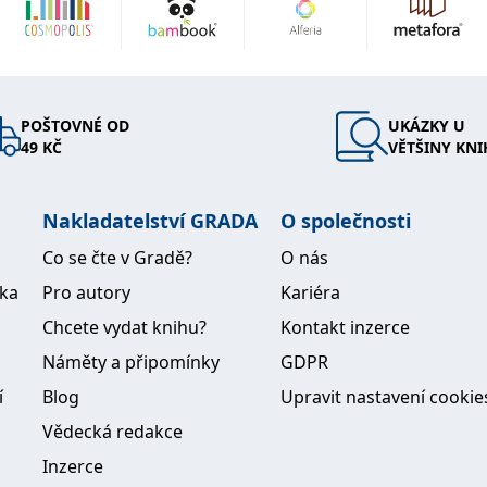
POŠTOVNÉ OD
UKÁZKY U
49 KČ
VĚTŠINY KNI
Nakladatelství GRADA
O společnosti
Co se čte v Gradě?
O nás
ika
Pro autory
Kariéra
Chcete vydat knihu?
Kontakt inzerce
Náměty a připomínky
GDPR
í
Blog
Upravit nastavení cookie
Vědecká redakce
Inzerce