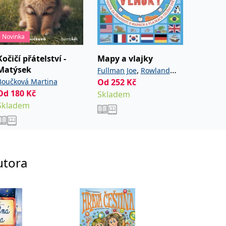
Novinka
Kočičí přátelství -
Mapy a vlajky
Kluk v
Matýsek
Největš
,
Fullman Joe
Rowland
Boučková Martina
Od
252
Kč
Bolfová
Andy
Od
180
Kč
Od
216
Skladem
Skladem
Sklade
utora