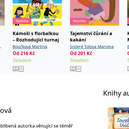
Novinka
Novinka
Kámoši s florbalkou
Tajemství čůrání a
– Rozhodující turnaj
kakání
Boučková Martina
Sisteré Tolosa Mariona
Od
216
Kč
Od
201
Kč
Skladem
Skladem
Knihy a
lová
oblíbená autorka věnující se téměř