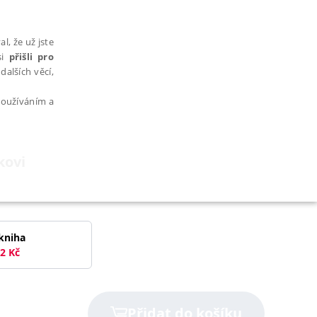
l, že už jste
si
přišli pro
dalších věcí,
 používáním a
kovi
AŘAZENÉ SOUBORY
kniha
2
Kč
bytně nutných souborů cookie správně používat.
Přidat do košíku