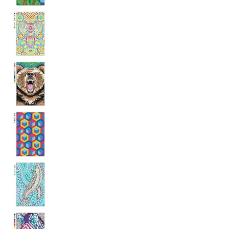
IDE
1 rok
Tento soubor cookie
Google LLC
nastavuje společnost
.doubleclick.net
Doubleclick a provádí
informace o tom, jak
koncový uživatel používá
webové stránky a
jakoukoli reklamu,
kterou koncový uživatel
mohl vidět před
návštěvou uvedeného
webu.
uid
.adform.net
2 měsíce
Tento soubor cookie
poskytuje jednoznačně
přiřazené strojově
generované ID uživatele
a shromažďuje údaje o
aktivitě na webu. Tato
data mohou být
odeslána k analýze a
hlášení třetí straně.