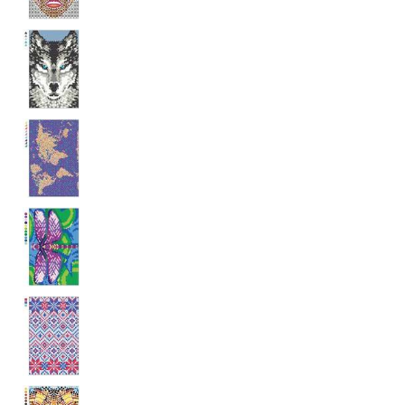
se měly zobrazovat a
které by mohly být
relevantní pro
koncového uživatele,
který si prohlíží web.
MUID
1 rok
Tento soubor cookie je v
Microsoft
Microsoftu široce
Corporation
používán jako jedinečný
.clarity.ms
identifikátor uživatele.
Lze jej nastavit pomocí
vložených skriptů
Microsoft. Široce se věří,
že se synchronizuje s
mnoha různými
doménami společnosti
Microsoft, což umožňuje
sledování uživatelů.
sid
.seznam.cz
1 měsíc
Toto je velmi běžný
název souboru cookie,
ale pokud je nalezen
jako soubor cookie
relace, bude
pravděpodobně použit
jako pro správu stavu
relace.
_gcl_au
3 měsíce
Tento soubor cookie
Google LLC
nastavuje společnost
.grada.cz
Doubleclick a provádí
informace o tom, jak