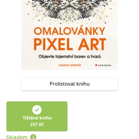
Nezbytné
Analytické
Marketingové
Funkční
Nezařazené soubory
Nezbytně nutné soubory cookie umožňují základní funkce webových
stránek, jako je přihlášení uživatele a správa účtu. Webové stránky nelze
bez nezbytně nutných souborů cookie správně používat.
Provider /
Název
Vyprší
Popis
Doména
CookieScriptConsent
1 měsíc
Tento soubor
CookieScript
cookie
www.grada.cz
používá
služba
Cookie-
Prolistovat knihu
Script.com k
zapamatování
předvoleb
souhlasu se
soubory
cookie
návštěvníků.
Je nutné, aby
Tištěná kniha
banner
cookie
237
Kč
Cookie-
Script.com
Skladem
i
fungoval