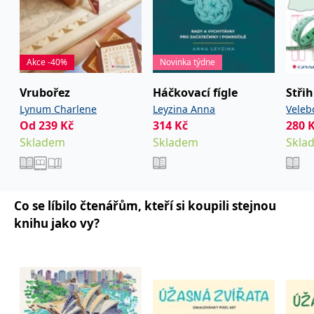
Akce -40%
Novinka týdne
Vrubořez
Háčkovací fígle
Střih
Lynum Charlene
Leyzina Anna
Veleb
Od
239
Kč
314
Kč
280
Skladem
Skladem
Skla
Co se líbilo čtenářům, kteří si koupili stejnou
knihu jako vy?