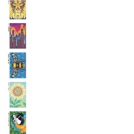
koncový uživatel používá
webové stránky a
jakoukoli reklamu,
kterou koncový uživatel
mohl vidět před
návštěvou uvedeného
webu.
MR
7 dní
Toto je soubor cookie
Microsoft
první strany společnosti
Corporation
Microsoft MSN, který
.c.bing.com
používáme k měření
používání webu pro
interní analýzu.
_uetvid
1 rok
Toto je soubor cookie
Microsoft
využívaný společností
Corporation
Microsoft Bing Ads a je
.grada.cz
sledovacím souborem
cookie. Umožňuje nám
komunikovat s
uživatelem, který již dříve
navštívil náš web.
test_cookie
15 minut
Tento soubor cookie
Google LLC
nastavuje společnost
.doubleclick.net
DoubleClick (kterou
vlastní společnost
Google), aby zjistila, zda
prohlížeč návštěvníka
webu podporuje
soubory cookie.