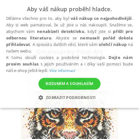
Aby váš nákup proběhl hladce.
Děláme všechno pro to, aby byl
váš nákup co nejpohodlnější
.
Aby si web pamatoval, že už jste u nás nakoupili. Snažíme se,
abychom vám
nenabízeli detektivku
, když jste si
přišli pro
odbornou literaturu
. Abyste se
nemuseli pořád dokola
Všechny knihy
Výtvarné techniky, umění
Anti
přihlašovat
. A spoustu dalších věcí, které vám
ulehčí nákup
na
Omalovánky Pixel Art
našem webu.
K tomu slouží cookies a podobné technologie.
Dejte nám
tajemství barev a tvarů
prosím souhlas
s jejich používáním a i díky vaší pomoci bude
Webster Joanna
náš e-shop ještě lepší.
Více informací
ROZUMÍM A SOUHLASÍM
ZOBRAZIT PODROBNOSTI
NEZBYTNÉ
ANALYTICKÉ
MARKETINGOVÉ
FUNKČNÍ
NEZAŘAZENÉ SOUBORY