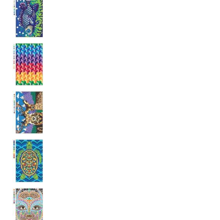
_fbp
3 měsíce
Používá Facebook k
Meta Platform
poskytování řady
Inc.
reklamních produktů,
.grada.cz
jako je nabízení cen v
reálném čase od
inzerentů třetích stran.
SRM_B
1 rok
Toto je cookie první
Microsoft
strany společnosti
Corporation
Microsoft MSN, které
.c.bing.com
zajišťuje správné
fungování této webové
stránky.
ANONCHK
10 minut
Tento soubor cookie
Microsoft
provádí informace o
Corporation
tom, jak koncový
.c.clarity.ms
uživatel používá web, a
jakoukoli reklamu,
kterou koncový uživatel
mohl vidět před
návštěvou uvedeného
webu.
__utmzzses
Zavřením
Parametry UTM
Google LLC
prohlížeče
používané pro reklamu /
.grada.cz
sledování pomocí
Google Analytics
_uetsid
1 den
Tento soubor cookie
Microsoft
používá společnost Bing
Corporation
k určení, jaké reklamy by
.grada.cz