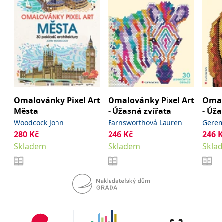
Omalovánky Pixel Art
Omalovánky Pixel Art
Omal
Města
- Úžasná zvířata
- Úž
Woodcock John
Farnsworthová Lauren
Gerem
280
Kč
246
Kč
246
Farns
Skladem
Skladem
Skla