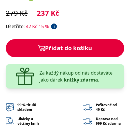
správně.
PHPSESSID
Zavřením
Cookie
PHP.net
279
Kč
237
Kč
prohlížeče
generovaný
www.bambook.cz
aplikacemi
založenými
Ušetříte
:
42
Kč
15
%
i
na jazyce
PHP. Toto je
univerzální
identifikátor
používaný k
Přidat do košíku
udržování
proměnných
relací
uživatelů.
Obvykle se
jedná o
náhodně
Za každý nákup od nás dostaváte
vygenerované
jako dárek
knížky zdarma.
číslo, jeho
použití může
být specifické
pro daný
web, ale
dobrým
příkladem je
99 % titulů
Poštovné od
udržování
skladem
49 Kč
přihlášeného
stavu
Ukázky u
Doprava nad
uživatele mezi
většiny knih
999 Kč zdarma
stránkami.