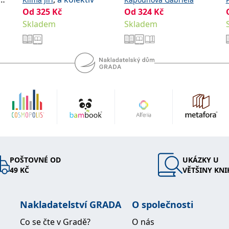
a
Od
325
Kč
Od
324
Kč
Skladem
Skladem
POŠTOVNÉ OD
UKÁZKY U
49 KČ
VĚTŠINY KNI
Nakladatelství GRADA
O společnosti
Co se čte v Gradě?
O nás