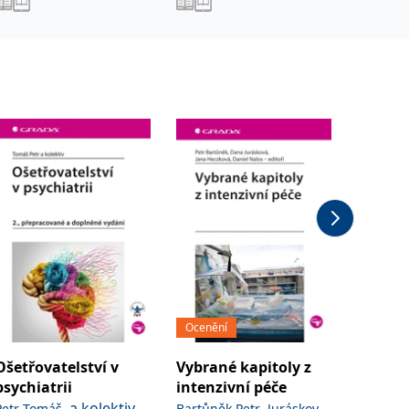
Ocenění
Ošetřovatelství v
Vybrané kapitoly z
Hemato
psychiatrii
intenzivní péče
transfu
,
a kolektiv
,
Petr Tomáš
Bartůněk Petr
Jurásková
Penka M