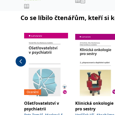
lékařských fakult.
,
,
Jaroslav
Jonáš Jakub
Anest
,
Novotný Stanislav
Co se líbilo čtenářům, kteří si 
,
Šimeček Vojtěch
Šípek
,
a kolektiv
Jan
Ocenění
Ošetřovatelství v
Klinická onkologie
psychiatrii
pro sestry
,
,
,
Petr Tomáš
Marková Eva
Vorlíček Jiří
Abrahámo