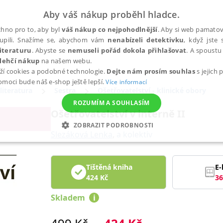
Aby váš nákup proběhl hladce.
hno pro to, aby byl
váš nákup co nejpohodlnější
. Aby si web pamatova
upili. Snažíme se, abychom vám
nenabízeli detektivku
, když jste 
iteraturu
. Abyste se
nemuseli pořád dokola přihlašovat
. A spoustu 
lehčí nákup
na našem webu.
ží cookies a podobné technologie.
Dejte nám prosím souhlas
s jejich
pomoci bude náš e-shop ještě lepší.
Více informací
literatura
Sestra
Ošetřovatelství - klinické obory
ROZUMÍM A SOUHLASÍM
Ošetřovatelství v interně II
ZOBRAZIT PODROBNOSTI
Slezáková Lenka
,
a kolektiv
ANALYTICKÉ
MARKETINGOVÉ
FUNKČNÍ
NEZ
Tištěná kniha
E-
424
Kč
36
Nezbytné
Analytické
Marketingové
Funkční
Nezařazené soubory
Skladem
i
h stránek, jako je přihlášení uživatele a správa účtu. Webové stránky nelze bez nez