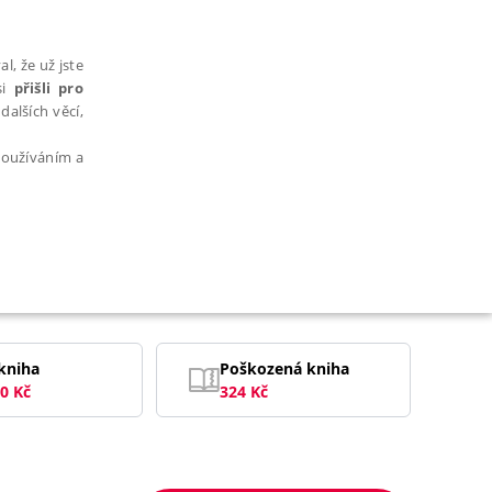
l, že už jste
si
přišli pro
dalších věcí,
 používáním a
AŘAZENÉ SOUBORY
kniha
Poškozená kniha
0
Kč
324
Kč
bytně nutných souborů cookie správně používat.