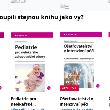
koupili stejnou knihu jako vy?
Akce -35%
Pediatrie pro
Ošetřovatelství v
nelékařské
intenzivní péči
zdravotnické obory
,
a kolektiv
vá
Klíma Jiří
Kapounová Gabriela