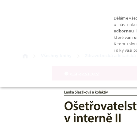
Děláme všec
u nás nako
odbornou l
které vám
u
K tomu slou
i díky vaší 
Všechny knihy
Zdravotnická a lékařská 
NEZBYTNÉ
Nezbytně nutné soubory cookie umožňují základní funkce webovýc
Provider /