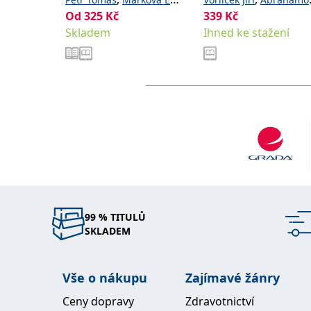
a kolektiv
Od
325
Kč
339
,
Kč
,
Jitka
Vorlíčková Hilda
Skladem
kolektiv
Ihned ke stažení
99 % TITULŮ
SKLADEM
Vše o nákupu
Zajímavé žánry
Ceny dopravy
Zdravotnictví