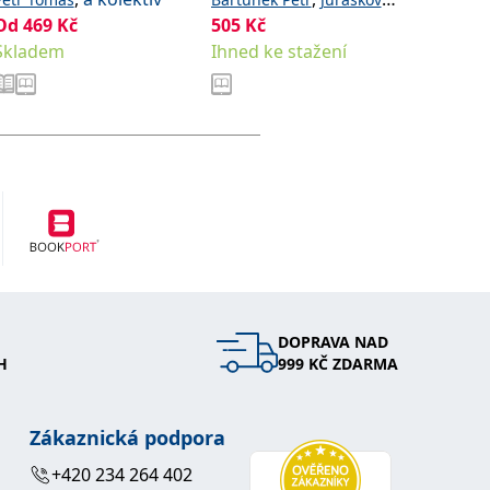
Od
469
Kč
505
Kč
,
,
433
,
a k
Kč
Dana
Heczková Jana
Eva
Skladem
Ihned ke stažení
,
a kolektiv
Ihned k
Nalos Daniel
DOPRAVA NAD
H
999 KČ ZDARMA
Zákaznická podpora
+420 234 264 402