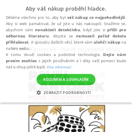
Aby váš nákup proběhl hladce.
Děláme všechno pro to, aby byl
váš nákup co nejpohodlnější
.
Aby si web pamatoval, že už jste u nás nakoupili. Snažíme se,
abychom vám
nenabízeli detektivku
, když jste si
přišli pro
odbornou literaturu
. Abyste se
nemuseli pořád dokola
Všechny knihy
Beletrie
Humor, satira
přihlašovat
. A spoustu dalších věcí, které vám
ulehčí nákup
na
Pavel Kantorek - Nově objevené vtipy
našem webu.
K tomu slouží cookies a podobné technologie.
Dejte nám
Kantorek Pavel
prosím souhlas
s jejich používáním a i díky vaší pomoci bude
náš e-shop ještě lepší.
Více informací
ROZUMÍM A SOUHLASÍM
ZOBRAZIT PODROBNOSTI
NEZBYTNÉ
ANALYTICKÉ
MARKETINGOVÉ
FUNKČNÍ
NEZAŘAZENÉ SOUBORY