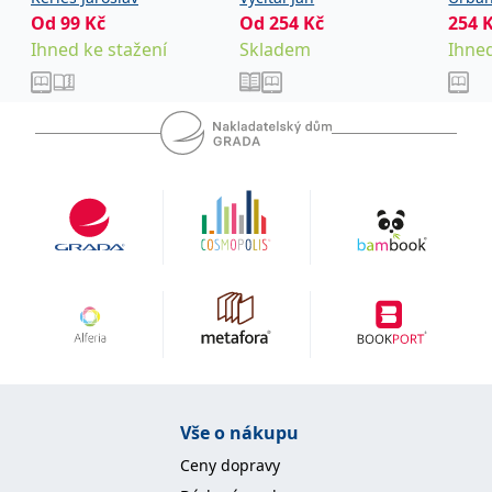
Od
99
Kč
Od
254
Kč
254
Ihned ke stažení
Skladem
Ihned
Vše o nákupu
Ceny dopravy