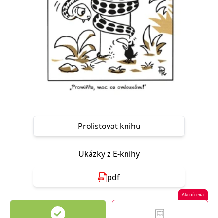
Nezbytné
Analytické
Marketingové
Funkční
Nezařazené soubory
Nezbytně nutné soubory cookie umožňují základní funkce webových
stránek, jako je přihlášení uživatele a správa účtu. Webové stránky nelze
bez nezbytně nutných souborů cookie správně používat.
Provider /
Název
Vyprší
Popis
Doména
CookieScriptConsent
1 měsíc
Tento soubor
CookieScript
cookie
www.grada.cz
používá
služba
Prolistovat knihu
Cookie-
Script.com k
zapamatování
předvoleb
Ukázky z E-knihy
souhlasu se
soubory
cookie
návštěvníků.
pdf
Je nutné, aby
banner
cookie
Akční cena
Cookie-
Script.com
fungoval