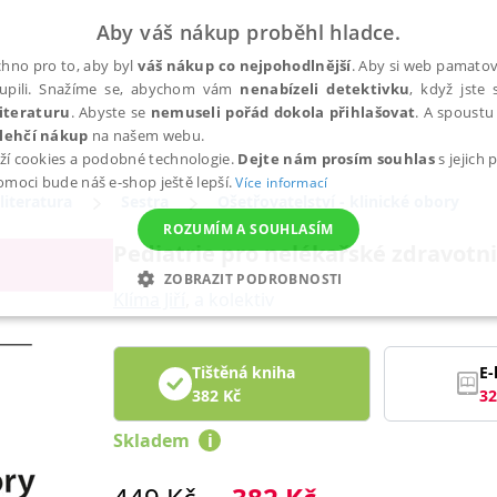
Aby váš nákup proběhl hladce.
hno pro to, aby byl
váš nákup co nejpohodlnější
. Aby si web pamatova
upili. Snažíme se, abychom vám
nenabízeli detektivku
, když jste 
iteraturu
. Abyste se
nemuseli pořád dokola přihlašovat
. A spoustu 
lehčí nákup
na našem webu.
ží cookies a podobné technologie.
Dejte nám prosím souhlas
s jejich
pomoci bude náš e-shop ještě lepší.
Více informací
literatura
Sestra
Ošetřovatelství - klinické obory
ROZUMÍM A SOUHLASÍM
Pediatrie pro nelékařské zdravotn
ZOBRAZIT PODROBNOSTI
Klíma Jiří
,
a kolektiv
ANALYTICKÉ
MARKETINGOVÉ
FUNKČNÍ
NEZ
Tištěná kniha
E-
382
Kč
32
Nezbytné
Analytické
Marketingové
Funkční
Nezařazené soubory
Skladem
i
h stránek, jako je přihlášení uživatele a správa účtu. Webové stránky nelze bez nez