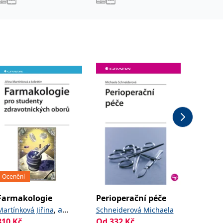
Ocenění
Farmakologie
Perioperační péče
Klinic
pro ses
,
a
Martínková Jiřina
Schneiderová Michaela
kolektiv
310
Kč
Od
332
Kč
Vorlíček 