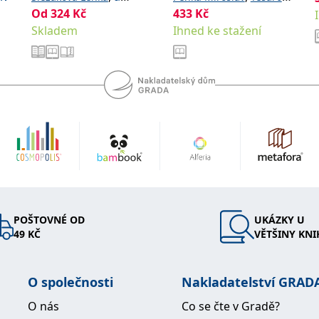
kolektiv
Od
324
Kč
433
,
a kolektiv
Kč
Eva
Skladem
Ihned ke stažení
POŠTOVNÉ OD
UKÁZKY U
49 KČ
VĚTŠINY KNI
O společnosti
Nakladatelství GRAD
O nás
Co se čte v Gradě?