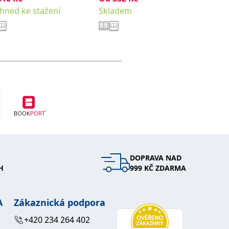
339
,
Kč
Ihned ke stažení
Skladem
Jitka
Vor
kolekti
Ihned k
DOPRAVA NAD
H
999 KČ ZDARMA
A
Zákaznická podpora
+420 234 264 402