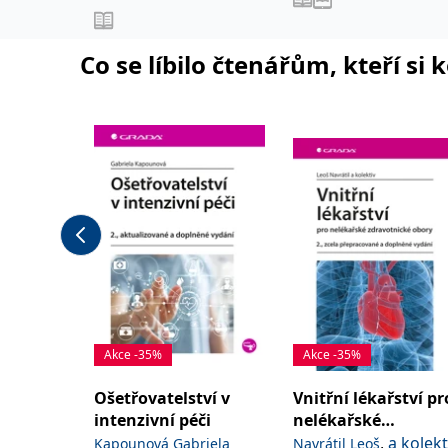
lékařských fakult.
,
,
Jaroslav
Jonáš Jakub
Anest
,
Novotný Stanislav
Co se líbilo čtenářům, kteří si 
,
Šimeček Vojtěch
Šípek
,
a kolektiv
Jan
Akce -35%
Akce -35%
Ošetřovatelství v
Vnitřní lékařství pr
intenzivní péči
nelékařské
zdravotnické obory
,
a kolekt
Kapounová Gabriela
Navrátil Leoš