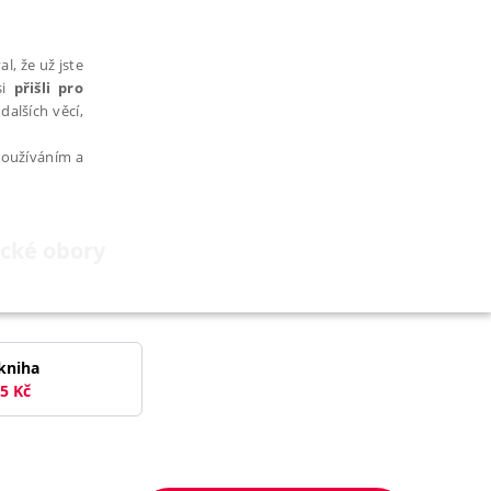
l, že už jste
si
přišli pro
dalších věcí,
 používáním a
ické obory
AŘAZENÉ SOUBORY
kniha
5
Kč
bytně nutných souborů cookie správně používat.