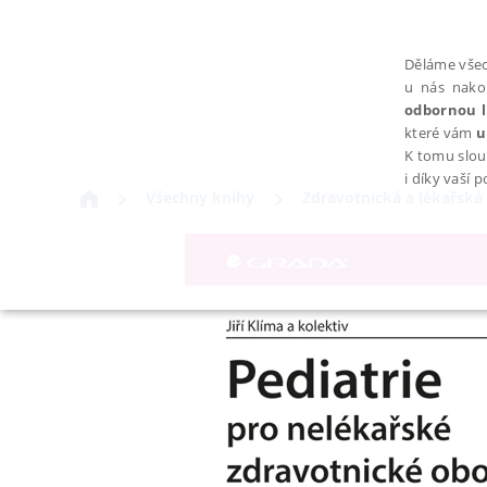
Děláme všec
u nás nako
odbornou l
které vám
u
K tomu slou
i díky vaší 
Všechny knihy
Zdravotnická a lékařská 
NEZBYTNÉ
Nezbytně nutné soubory cookie umožňují základní funkce webovýc
Provider /