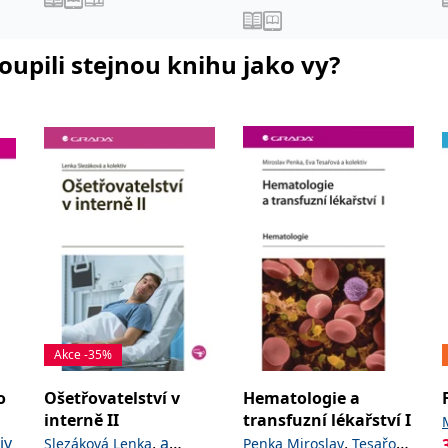
koupili stejnou knihu jako vy?
Akce -35%
o
Ošetřovatelství v
Hematologie a
interně II
transfuzní lékařství I
iv
,
a
,
Slezáková Lenka
Penka Miroslav
Tesařová