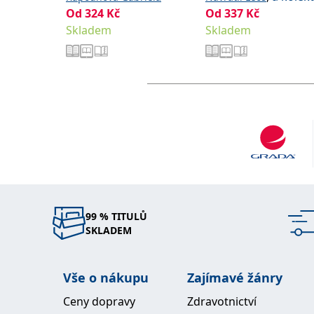
Od
324
Kč
Od
337
Kč
Skladem
Skladem
99 % TITULŮ
SKLADEM
Vše o nákupu
Zajímavé žánry
Ceny dopravy
Zdravotnictví