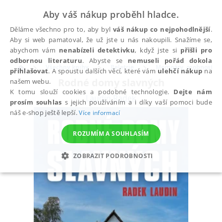
Aby váš nákup proběhl hladce.
Děláme všechno pro to, aby byl
váš nákup co nejpohodlnější
.
Aby si web pamatoval, že už jste u nás nakoupili. Snažíme se,
abychom vám
nenabízeli detektivku
, když jste si
přišli pro
odbornou literaturu
. Abyste se
nemuseli pořád dokola
Všechny knihy
Beletrie
Memoáry, osobnosti a
přihlašovat
. A spoustu dalších věcí, které vám
ulehčí nákup
na
Rodné domy slavných
našem webu.
K tomu slouží cookies a podobné technologie.
Dejte nám
Laudin Radek
prosím souhlas
s jejich používáním a i díky vaší pomoci bude
náš e-shop ještě lepší.
Více informací
ROZUMÍM A SOUHLASÍM
ZOBRAZIT PODROBNOSTI
NEZBYTNÉ
ANALYTICKÉ
MARKETINGOVÉ
FUNKČNÍ
NEZAŘAZENÉ SOUBORY