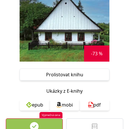
Nezbytné
Analytické
Marketingové
Funkční
Nezařazené soubory
Nezbytně nutné soubory cookie umožňují základní funkce webových
stránek, jako je přihlášení uživatele a správa účtu. Webové stránky nelze
bez nezbytně nutných souborů cookie správně používat.
Provider /
Název
Vyprší
Popis
Doména
-73 %
CookieScriptConsent
1 měsíc
Tento soubor
CookieScript
cookie
www.grada.cz
používá
služba
Prolistovat knihu
Cookie-
Script.com k
zapamatování
předvoleb
Ukázky z E-knihy
souhlasu se
soubory
cookie
návštěvníků.
epub
mobi
pdf
Je nutné, aby
banner
cookie
Výjimečná cena
Cookie-
Script.com
fungoval