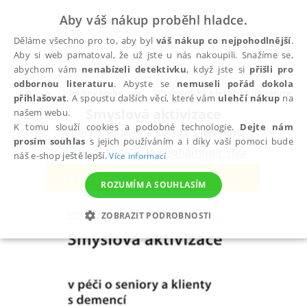
Aby váš nákup proběhl hladce.
Děláme všechno pro to, aby byl
váš nákup co nejpohodlnější
.
Aby si web pamatoval, že už jste u nás nakoupili. Snažíme se,
abychom vám
nenabízeli detektivku
, když jste si
přišli pro
odbornou literaturu
. Abyste se
nemuseli pořád dokola
Všechny knihy
Zdravotnická a lékařská literatura
přihlašovat
. A spoustu dalších věcí, které vám
ulehčí nákup
na
Smyslová aktivizace
našem webu.
K tomu slouží cookies a podobné technologie.
Dejte nám
v péči o seniory a klienty s demencí
prosím souhlas
s jejich používáním a i díky vaší pomoci bude
Wehner Lore
,
Schwinghammer Ylva
náš e-shop ještě lepší.
Více informací
ROZUMÍM A SOUHLASÍM
ZOBRAZIT PODROBNOSTI
NEZBYTNÉ
ANALYTICKÉ
MARKETINGOVÉ
FUNKČNÍ
NEZAŘAZENÉ SOUBORY