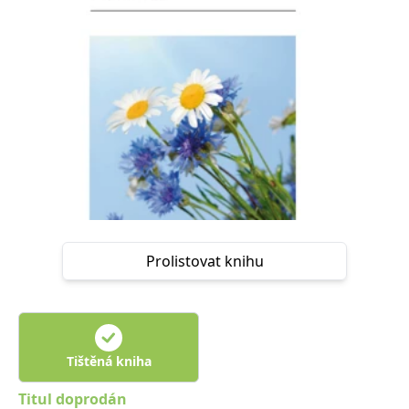
Nezbytné
Analytické
Marketingové
Funkční
Nezařazené soubory
Nezbytně nutné soubory cookie umožňují základní funkce webových
stránek, jako je přihlášení uživatele a správa účtu. Webové stránky nelze
bez nezbytně nutných souborů cookie správně používat.
Provider /
Název
Vyprší
Popis
Doména
CookieScriptConsent
1 měsíc
Tento soubor
CookieScript
cookie
www.grada.cz
používá
služba
Cookie-
Script.com k
Prolistovat knihu
zapamatování
předvoleb
souhlasu se
soubory
cookie
návštěvníků.
Je nutné, aby
banner
Tištěná kniha
cookie
Cookie-
Script.com
Titul doprodán
fungoval