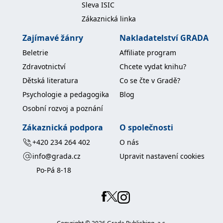
Sleva ISIC
koncový uživatel používá
webové stránky a
Zákaznická linka
jakoukoli reklamu,
kterou koncový uživatel
mohl vidět před
Zajímavé žánry
Nakladatelství GRADA
návštěvou uvedeného
webu.
Beletrie
Affiliate program
MR
7 dní
Toto je soubor cookie
Microsoft
Zdravotnictví
Chcete vydat knihu?
první strany společnosti
Corporation
Microsoft MSN, který
.c.bing.com
Dětská literatura
Co se čte v Gradě?
používáme k měření
používání webu pro
Psychologie a pedagogika
Blog
interní analýzu.
Osobní rozvoj a poznání
_uetvid
1 rok
Toto je soubor cookie
Microsoft
využívaný společností
Corporation
Microsoft Bing Ads a je
.grada.cz
Zákaznická podpora
O společnosti
sledovacím souborem
cookie. Umožňuje nám
+420 234 264 402
O nás
komunikovat s
uživatelem, který již dříve
info@grada.cz
Upravit nastavení cookies
navštívil náš web.
Po-Pá 8-18
test_cookie
15 minut
Tento soubor cookie
Google LLC
nastavuje společnost
.doubleclick.net
DoubleClick (kterou
vlastní společnost
Google), aby zjistila, zda
prohlížeč návštěvníka
webu podporuje
soubory cookie.