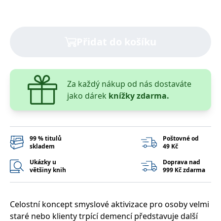
správně.
PHPSESSID
Zavřením
Cookie
PHP.net
prohlížeče
generovaný
www.bambook.cz
aplikacemi
založenými
Přidat do košíku
na jazyce
PHP. Toto je
univerzální
identifikátor
používaný k
udržování
Za každý nákup od nás dostaváte
proměnných
relací
jako dárek
knížky zdarma.
uživatelů.
Obvykle se
jedná o
náhodně
vygenerované
číslo, jeho
99 % titulů
Poštovné od
použití může
skladem
49 Kč
být specifické
pro daný
Ukázky u
Doprava nad
web, ale
dobrým
většiny knih
999 Kč zdarma
příkladem je
udržování
přihlášeného
stavu
Celostní koncept smyslové aktivizace pro osoby velmi
uživatele mezi
stránkami.
staré nebo klienty trpící demencí představuje další