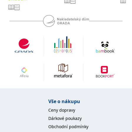
se měly zobrazovat a
které by mohly být
relevantní pro
koncového uživatele,
který si prohlíží web.
MUID
1 rok
Tento soubor cookie je v
Microsoft
Microsoftu široce
Corporation
používán jako jedinečný
.clarity.ms
identifikátor uživatele.
Lze jej nastavit pomocí
vložených skriptů
Microsoft. Široce se věří,
že se synchronizuje s
mnoha různými
doménami společnosti
Microsoft, což umožňuje
sledování uživatelů.
sid
.seznam.cz
1 měsíc
Toto je velmi běžný
název souboru cookie,
ale pokud je nalezen
jako soubor cookie
relace, bude
Vše o nákupu
pravděpodobně použit
jako pro správu stavu
Ceny dopravy
relace.
Dárkové poukazy
_gcl_au
3 měsíce
Tento soubor cookie
Google LLC
nastavuje společnost
.grada.cz
Obchodní podmínky
Doubleclick a provádí
informace o tom, jak