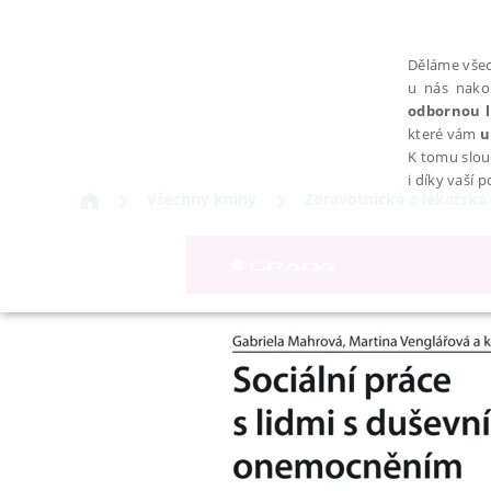
Děláme všec
u nás nako
odbornou l
které vám
u
K tomu slou
i díky vaší 
Všechny knihy
Zdravotnická a lékařská 
NEZBYTNÉ
Nezbytně nutné soubory cookie umožňují základní funkce webovýc
Provider /