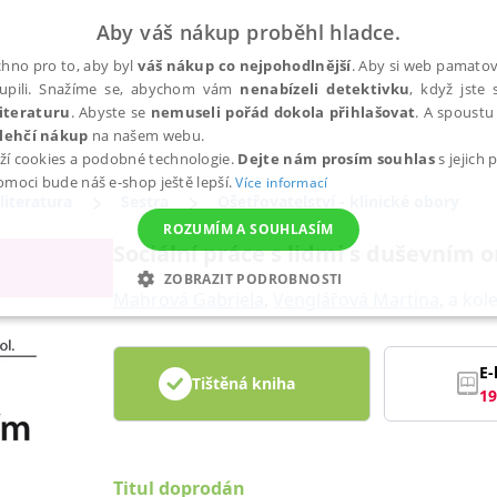
Aby váš nákup proběhl hladce.
hno pro to, aby byl
váš nákup co nejpohodlnější
. Aby si web pamatova
upili. Snažíme se, abychom vám
nenabízeli detektivku
, když jste 
iteraturu
. Abyste se
nemuseli pořád dokola přihlašovat
. A spoustu 
lehčí nákup
na našem webu.
ží cookies a podobné technologie.
Dejte nám prosím souhlas
s jejich
pomoci bude náš e-shop ještě lepší.
Více informací
literatura
Sestra
Ošetřovatelství - klinické obory
ROZUMÍM A SOUHLASÍM
Sociální práce s lidmi s duševní
ZOBRAZIT PODROBNOSTI
Mahrová Gabriela
,
Venglářová Martina
,
a kole
ANALYTICKÉ
MARKETINGOVÉ
FUNKČNÍ
NEZ
E-
Tištěná kniha
19
Nezbytné
Analytické
Marketingové
Funkční
Nezařazené soubory
h stránek, jako je přihlášení uživatele a správa účtu. Webové stránky nelze bez nez
Titul doprodán