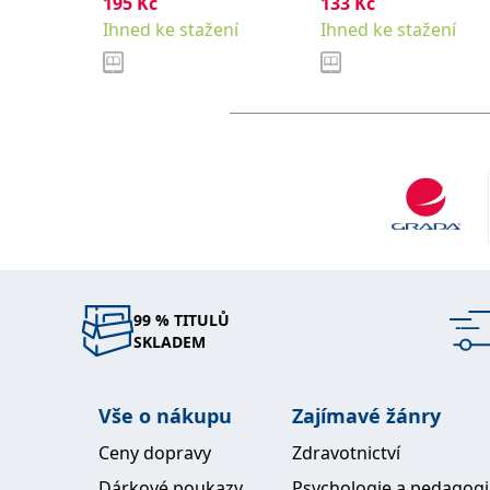
195
Kč
,
133
Kč
Martina
Babiaková Mira
Mahrová Gabriela
Ihned ke stažení
Ihned ke stažení
99 % TITULŮ
SKLADEM
Vše o nákupu
Zajímavé žánry
Ceny dopravy
Zdravotnictví
Dárkové poukazy
Psychologie a pedagog