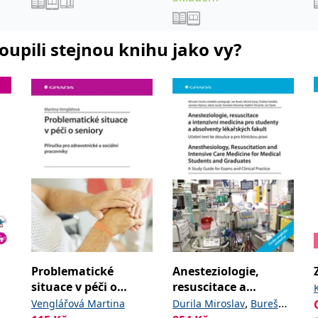
koupili stejnou knihu jako vy?
Problematické
Anesteziologie,
situace v péči o
resuscitace a
seniory
intenzivní medicína
,
Venglářová Martina
Durila Miroslav
Bureš