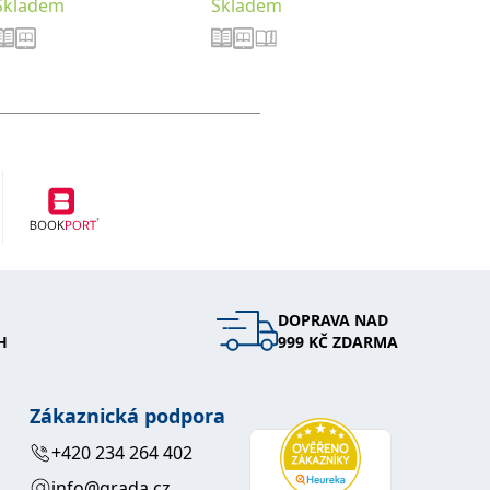
Od
288
Skladem
Skladem
Sklade
DOPRAVA NAD
H
999 KČ ZDARMA
Zákaznická podpora
+420 234 264 402
info@grada.cz