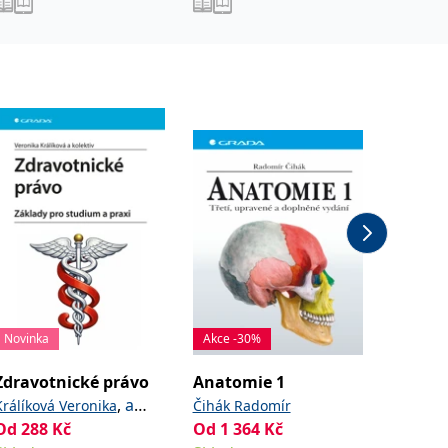
Novinka
Akce -30%
Zdravotnické právo
Anatomie 1
Ošetřov
ročník
,
a
Králíková Veronika
Čihák Radomír
a kolek
kolektiv
Od
288
Kč
Od
1 364
Kč