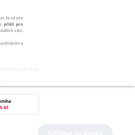
l, že už jste
si
přišli pro
dalších věcí,
 používáním a
m onemocněním
ktiv
AŘAZENÉ SOUBORY
kniha
5
Kč
bytně nutných souborů cookie správně používat.
Přidat do košíku