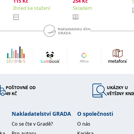
pro studenty a
115
Kč
254
,
Kč
,
Jan
Garaj Michal
absolventy
Ihned ke stažení
Skladem
,
Hubálek Ondřej
Hylmar
lékařských fakult.
,
,
Jaroslav
Jonáš Jakub
Anest
,
Novotný Stanislav
,
Šimeček Vojtěch
Šípek
,
a kolektiv
Jan
POŠTOVNÉ OD
UKÁZKY U
49 KČ
VĚTŠINY KNI
Nakladatelství GRADA
O společnosti
Co se čte v Gradě?
O nás
ika
Pro autory
Kariéra