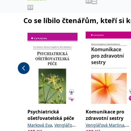
lékařských fakult.
,
,
Jaroslav
Jonáš Jakub
Anest
,
Novotný Stanislav
Co se líbilo čtenářům, kteří si 
,
Šimeček Vojtěch
Šípek
,
a kolektiv
Jan
Psychiatrická
Komunikace pro
ošetřovatelská péče
zdravotní sestry
,
,
Marková Eva
Venglářová
Venglářová Martina