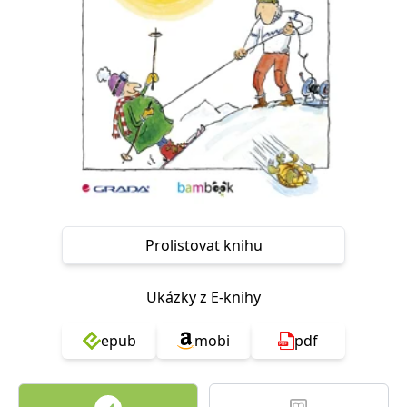
Nezbytné
Analytické
Marketingové
Funkční
Nezařazené soubory
Nezbytně nutné soubory cookie umožňují základní funkce webových
stránek, jako je přihlášení uživatele a správa účtu. Webové stránky nelze
bez nezbytně nutných souborů cookie správně používat.
Provider /
Název
Vyprší
Popis
Doména
CookieScriptConsent
1 měsíc
Tento soubor
CookieScript
cookie
www.grada.cz
používá
služba
Cookie-
Prolistovat knihu
Script.com k
zapamatování
předvoleb
souhlasu se
Ukázky z E-knihy
soubory
cookie
návštěvníků.
Je nutné, aby
epub
mobi
pdf
banner
cookie
Cookie-
Script.com
fungoval