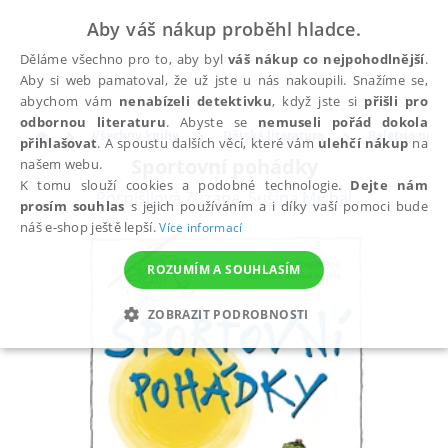
Aby váš nákup proběhl hladce.
Děláme všechno pro to, aby byl
váš nákup co nejpohodlnější
.
Aby si web pamatoval, že už jste u nás nakoupili. Snažíme se,
abychom vám
nenabízeli detektivku
, když jste si
přišli pro
odbornou literaturu
. Abyste se
nemuseli pořád dokola
Všechny knihy
Dětská literatura
Beletrie pro d
přihlašovat
. A spoustu dalších věcí, které vám
ulehčí nákup
na
Sportovní pohádky
našem webu.
K tomu slouží cookies a podobné technologie.
Dejte nám
Pospíšilová Zuzana
,
Sušina Michal
prosím souhlas
s jejich používáním a i díky vaší pomoci bude
náš e-shop ještě lepší.
Více informací
ROZUMÍM A SOUHLASÍM
ZOBRAZIT PODROBNOSTI
NEZBYTNÉ
ANALYTICKÉ
MARKETINGOVÉ
FUNKČNÍ
NEZAŘAZENÉ SOUBORY