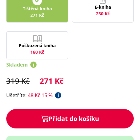
správně.
E-kniha
Tištěná kniha
PHPSESSID
Zavřením
Cookie
PHP.net
230
Kč
271
Kč
prohlížeče
generovaný
www.bambook.cz
aplikacemi
založenými
na jazyce
PHP. Toto je
univerzální
identifikátor
Poškozená kniha
používaný k
udržování
160
Kč
proměnných
relací
uživatelů.
Skladem
i
Obvykle se
jedná o
náhodně
319
Kč
271
Kč
vygenerované
číslo, jeho
použití může
být specifické
Ušetříte
:
48
Kč
15
%
i
pro daný
web, ale
dobrým
příkladem je
udržování
Přidat do košíku
přihlášeného
stavu
uživatele mezi
stránkami.