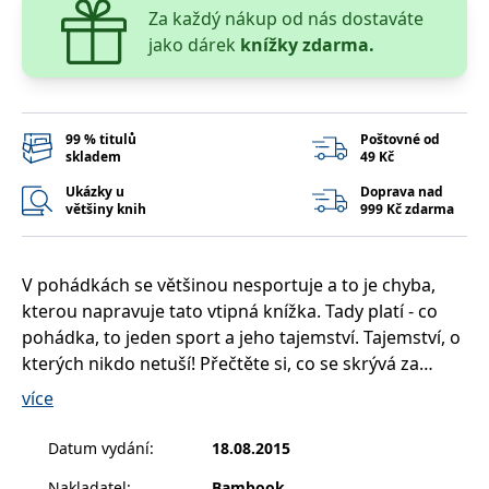
__cf_bm
30 minut
Tento soubor
Cloudflare Inc.
Za každý nákup od nás dostaváte
cookie se
.heureka.cz
používá k
jako dárek
knížky zdarma.
rozlišení mezi
lidmi a
roboty. To je
pro web
přínosné, aby
bylo možné
99 % titulů
Poštovné od
podávat
skladem
49 Kč
platné zprávy
o používání
Ukázky u
Doprava nad
jejich
webových
většiny knih
999 Kč zdarma
stránek.
CookieConsent
1 rok
Tento soubor
Cybot A/S
cookie ukládá
www.bambook.cz
V pohádkách se většinou nesportuje a to je chyba,
stav souhlasu
uživatele se
kterou napravuje tato vtipná knížka. Tady platí - co
soubory
cookie pro
pohádka, to jeden sport a jeho tajemství. Tajemství, o
aktuální
kterých nikdo netuší! Přečtěte si, co se skrývá za
doménu.
vznikem tenisu, vodního lyžování nebo třeba
G_ENABLED_IDPS
1 rok 1
Slouží k
Google LLC
více
měsíc
přihlášení
.www.grada.cz
horolezectví a jak to chodí na golfovém hřišti nebo
pomocí
hokejovém stadionu.
Google
Datum vydání
:
18.08.2015
ASP.NET_SessionId
Zavřením
Tento soubor
Microsoft
Nakladatel
:
Bambook
prohlížeče
cookie
Corporation