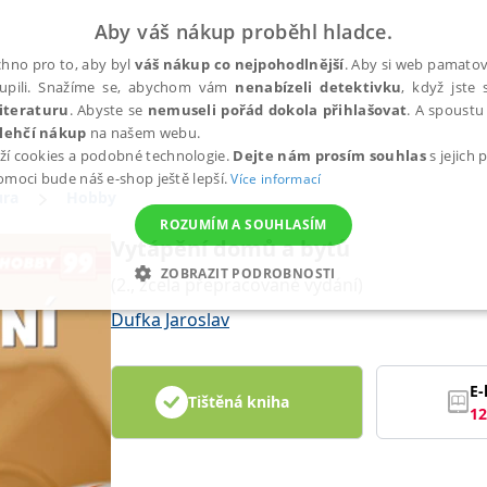
Aby váš nákup proběhl hladce.
hno pro to, aby byl
váš nákup co nejpohodlnější
. Aby si web pamatova
upili. Snažíme se, abychom vám
nenabízeli detektivku
, když jste 
iteraturu
. Abyste se
nemuseli pořád dokola přihlašovat
. A spoustu 
lehčí nákup
na našem webu.
ží cookies a podobné technologie.
Dejte nám prosím souhlas
s jejich
pomoci bude náš e-shop ještě lepší.
Více informací
ura
Hobby
ROZUMÍM A SOUHLASÍM
Vytápění domů a bytů
ZOBRAZIT PODROBNOSTI
(2., zcela přepracované vydání)
ANALYTICKÉ
MARKETINGOVÉ
FUNKČNÍ
NEZ
Dufka Jaroslav
E-
Tištěná kniha
Nezbytné
Analytické
Marketingové
Funkční
Nezařazené soubory
12
h stránek, jako je přihlášení uživatele a správa účtu. Webové stránky nelze bez nez