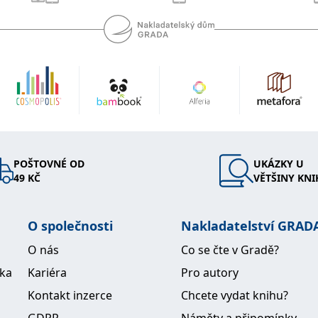
POŠTOVNÉ OD
UKÁZKY U
49 KČ
VĚTŠINY KNI
O společnosti
Nakladatelství GRAD
O nás
Co se čte v Gradě?
ika
Kariéra
Pro autory
Kontakt inzerce
Chcete vydat knihu?