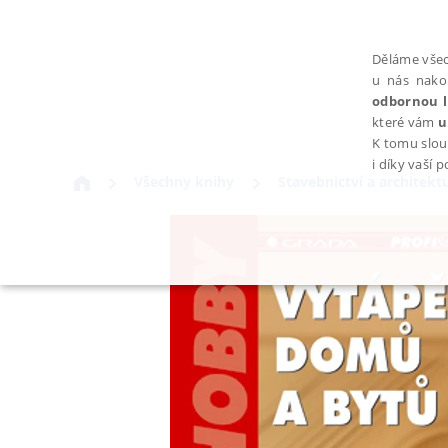
Děláme všec
u nás nako
odbornou l
které vám
u
K tomu slou
i díky vaší 
Všechny knihy
Stavebnictví a architekt
NEZBYTNÉ
Nezbytně nutné soubory cookie umožňují základní funkce webovýc
Provider /