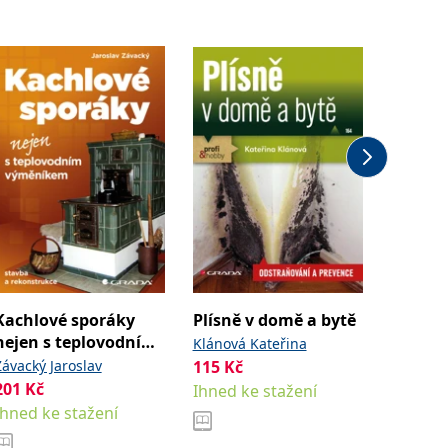
Kachlové sporáky
Plísně v domě a bytě
Rodin
nejen s teplovodním
Klánová Kateřina
Maňák Ji
výměníkem
Závacký Jaroslav
115
Kč
127
Kč
Jana
201
Kč
Ihned ke stažení
Ihned k
Ihned ke stažení