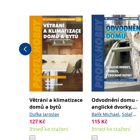
Větrání a klimatizace
Odvodnění domu -
domů a bytů
anglické dvorky,
drenáže, vzduchov
,
Dufka Jaroslav
Balík Michael
Solař
dutiny
127
Kč
115
Kč
Jaroslav
Ihned ke stažení
Ihned ke stažení