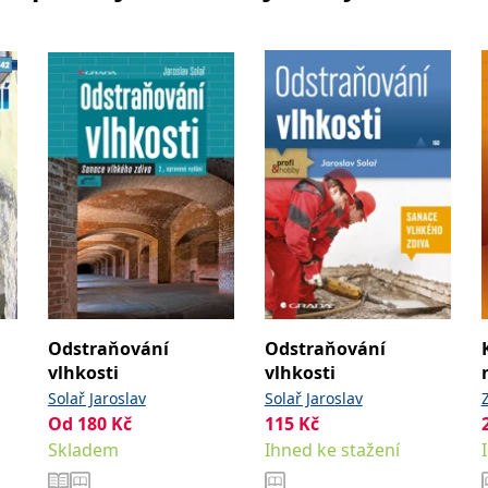
Odstraňování
Odstraňování
vlhkosti
vlhkosti
é
Solař Jaroslav
Solař Jaroslav
Od
180
Kč
115
Kč
Skladem
Ihned ke stažení