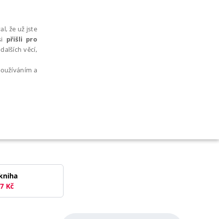
l, že už jste
si
přišli pro
dalších věcí,
 používáním a
AŘAZENÉ SOUBORY
kniha
7
Kč
bytně nutných souborů cookie správně používat.