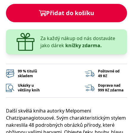
správně.
PHPSESSID
Zavřením
Cookie
PHP.net
Přidat do košíku
prohlížeče
generovaný
www.bambook.cz
aplikacemi
založenými
na jazyce
PHP. Toto je
univerzální
Za každý nákup od nás dostaváte
identifikátor
používaný k
jako dárek
knížky zdarma.
udržování
proměnných
relací
uživatelů.
Obvykle se
jedná o
99 % titulů
Poštovné od
náhodně
skladem
49 Kč
vygenerované
číslo, jeho
Ukázky u
Doprava nad
použití může
být specifické
většiny knih
999 Kč zdarma
pro daný
web, ale
dobrým
příkladem je
Další skvělá kniha autorky Melpomeni
udržování
přihlášeného
Chatzipanagiotouové. Svým charakteristickým stylem
stavu
uživatele mezi
nakreslila 48 podrobných obrázků přírody, které
stránkami.
obživnou vašimi barvami. Objevte řeky, houby, hlavu