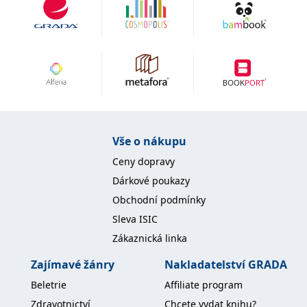
se měly zobrazovat a
které by mohly být
relevantní pro
koncového uživatele,
který si prohlíží web.
MUID
1 rok
Tento soubor cookie je v
Microsoft
Microsoftu široce
Corporation
používán jako jedinečný
.clarity.ms
identifikátor uživatele.
Lze jej nastavit pomocí
vložených skriptů
Microsoft. Široce se věří,
že se synchronizuje s
Vše o nákupu
mnoha různými
doménami společnosti
Microsoft, což umožňuje
Ceny dopravy
sledování uživatelů.
Dárkové poukazy
sid
.seznam.cz
1 měsíc
Toto je velmi běžný
název souboru cookie,
Obchodní podmínky
ale pokud je nalezen
jako soubor cookie
Sleva ISIC
relace, bude
pravděpodobně použit
Zákaznická linka
jako pro správu stavu
relace.
Zajímavé žánry
Nakladatelství GRADA
_gcl_au
3 měsíce
Tento soubor cookie
Google LLC
Beletrie
Affiliate program
nastavuje společnost
.grada.cz
Doubleclick a provádí
Zdravotnictví
Chcete vydat knihu?
informace o tom, jak