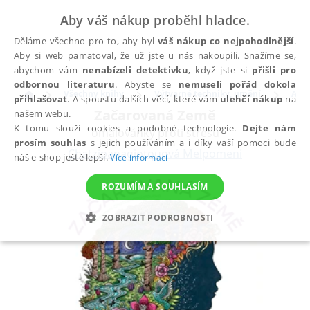
Aby váš nákup proběhl hladce.
Děláme všechno pro to, aby byl
váš nákup co nejpohodlnější
.
Aby si web pamatoval, že už jste u nás nakoupili. Snažíme se,
abychom vám
nenabízeli detektivku
, když jste si
přišli pro
odbornou literaturu
. Abyste se
nemuseli pořád dokola
Všechny knihy
Výtvarné techniky, umění
Anti
přihlašovat
. A spoustu dalších věcí, které vám
ulehčí nákup
na
Začarovaná Země
našem webu.
K tomu slouží cookies a podobné technologie.
Dejte nám
omalovánky proti stresu
prosím souhlas
s jejich používáním a i díky vaší pomoci bude
Chatzipanagiotouová Melpomeni
náš e-shop ještě lepší.
Více informací
ROZUMÍM A SOUHLASÍM
ZOBRAZIT PODROBNOSTI
NEZBYTNÉ
ANALYTICKÉ
MARKETINGOVÉ
FUNKČNÍ
NEZAŘAZENÉ SOUBORY