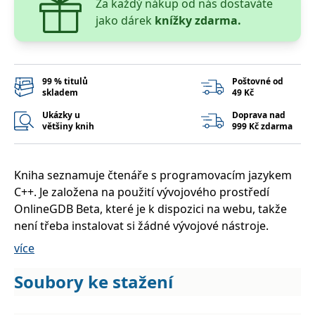
Za každý nákup od nás dostaváte
__cf_bm
30 minut
Tento soubor
Cloudflare Inc.
cookie se
.heureka.cz
jako dárek
knížky zdarma.
používá k
rozlišení mezi
lidmi a
roboty. To je
pro web
přínosné, aby
99 % titulů
Poštovné od
bylo možné
skladem
49 Kč
podávat
platné zprávy
o používání
Ukázky u
Doprava nad
jejich
většiny knih
999 Kč zdarma
webových
stránek.
CookieConsent
1 rok
Tento soubor
Cybot A/S
Kniha seznamuje čtenáře s programovacím jazykem
cookie ukládá
www.bambook.cz
stav souhlasu
C++. Je založena na použití vývojového prostředí
uživatele se
soubory
OnlineGDB Beta, které je k dispozici na webu, takže
cookie pro
aktuální
není třeba instalovat si žádné vývojové nástroje.
doménu.
V prvních kapitolách ukazuje na jednoduchých
více
G_ENABLED_IDPS
1 rok 1
Slouží k
Google LLC
příkladech základy programování v C++ – jak se
měsíc
přihlášení
.www.grada.cz
pomocí
program vytváří, jak se ladí (tj. jak se hledají a
Soubory ke stažení
Google
odstraňují chyby) atd.
ASP.NET_SessionId
Zavřením
Tento soubor
Microsoft
prohlížeče
cookie
Corporation