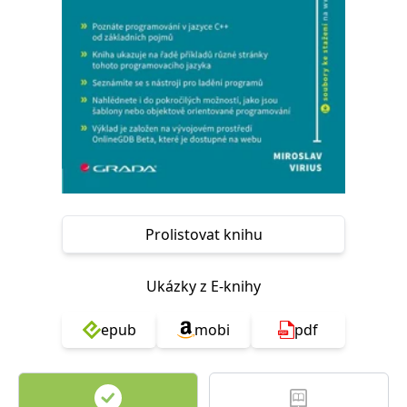
Nezbytné
Analytické
Marketingové
Funkční
Nezařazené soubory
Nezbytně nutné soubory cookie umožňují základní funkce webových
stránek, jako je přihlášení uživatele a správa účtu. Webové stránky nelze
bez nezbytně nutných souborů cookie správně používat.
Provider /
Název
Vyprší
Popis
Doména
CookieScriptConsent
1 měsíc
Tento soubor
CookieScript
cookie
www.grada.cz
používá
služba
Prolistovat knihu
Cookie-
Script.com k
zapamatování
předvoleb
Ukázky z E-knihy
souhlasu se
soubory
cookie
návštěvníků.
epub
mobi
pdf
Je nutné, aby
banner
cookie
Cookie-
Script.com
fungoval