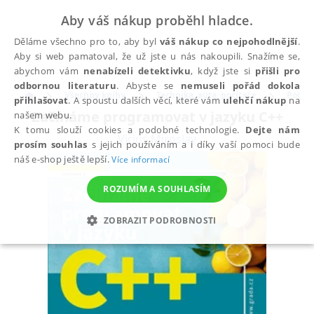
Aby váš nákup proběhl hladce.
Děláme všechno pro to, aby byl
váš nákup co nejpohodlnější
.
Aby si web pamatoval, že už jste u nás nakoupili. Snažíme se,
abychom vám
nenabízeli detektivku
, když jste si
přišli pro
odbornou literaturu
. Abyste se
nemuseli pořád dokola
Všechny knihy
Technika, auta, počítače
Počíta
přihlašovat
. A spoustu dalších věcí, které vám
ulehčí nákup
na
Začínáme programovat v jazyku C++
našem webu.
K tomu slouží cookies a podobné technologie.
Dejte nám
Virius Miroslav
prosím souhlas
s jejich používáním a i díky vaší pomoci bude
náš e-shop ještě lepší.
Více informací
ROZUMÍM A SOUHLASÍM
ZOBRAZIT PODROBNOSTI
NEZBYTNÉ
ANALYTICKÉ
MARKETINGOVÉ
FUNKČNÍ
NEZAŘAZENÉ SOUBORY