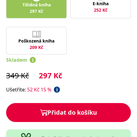
správně.
E-kniha
Tištěná kniha
252
Kč
PHPSESSID
Zavřením
Cookie
297
Kč
PHP.net
prohlížeče
generovaný
www.bambook.cz
aplikacemi
založenými
na jazyce
PHP. Toto je
univerzální
Poškozená kniha
identifikátor
používaný k
209
Kč
udržování
proměnných
relací
Skladem
i
uživatelů.
Obvykle se
jedná o
349
Kč
297
Kč
náhodně
vygenerované
číslo, jeho
použití může
Ušetříte
:
52
Kč
15
%
i
být specifické
pro daný
web, ale
dobrým
příkladem je
Přidat do košíku
udržování
přihlášeného
stavu
uživatele mezi
stránkami.