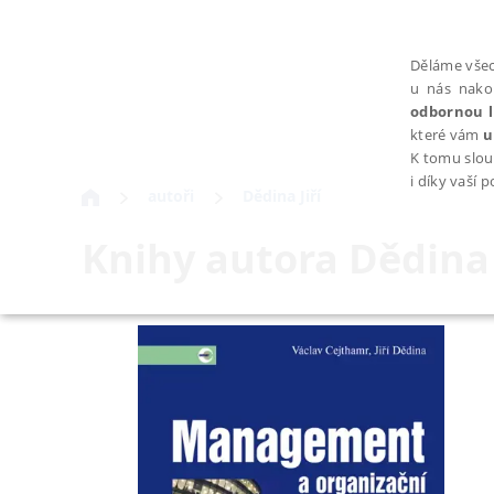
Děláme všec
u nás nako
odbornou l
které vám
u
K tomu slou
i díky vaší 
autoři
Dědina Jiří
Knihy autora
Dědina 
NEZBYTNÉ
Nezbytně nutné soubory cookie umožňují základní funkce webovýc
Provider /