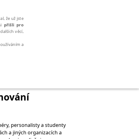
l, že už jste
si
přišli pro
dalších věcí,
 používáním a
AŘAZENÉ SOUBORY
hování
éry, personalisty a studenty
bytně nutných souborů cookie správně používat.
ch a jiných organizacích a