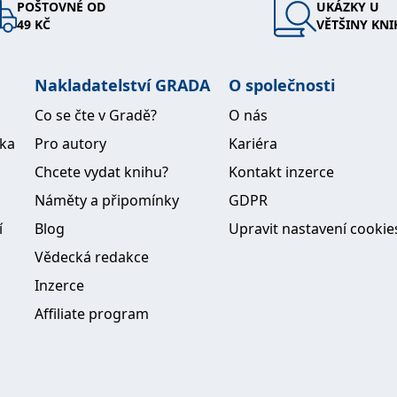
POŠTOVNÉ OD
UKÁZKY U
49 KČ
VĚTŠINY KNI
Nakladatelství GRADA
O společnosti
Co se čte v Gradě?
O nás
ika
Pro autory
Kariéra
Chcete vydat knihu?
Kontakt inzerce
Náměty a připomínky
GDPR
í
Blog
Upravit nastavení cookie
Vědecká redakce
Inzerce
Affiliate program