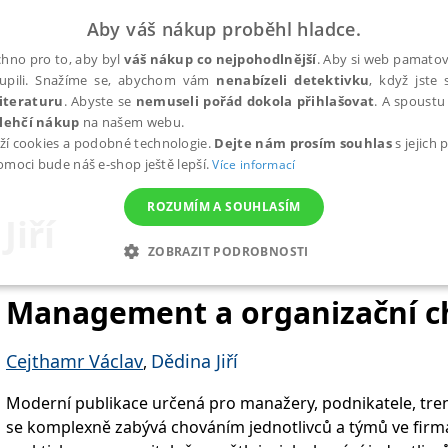
Aby váš nákup proběhl hladce.
hno pro to, aby byl
váš nákup co nejpohodlnější
. Aby si web pamatova
upili. Snažíme se, abychom vám
nenabízeli detektivku
, když jste 
iteraturu
. Abyste se
nemuseli pořád dokola přihlašovat
. A spoustu 
lehčí nákup
na našem webu.
ží cookies a podobné technologie.
Dejte nám prosím souhlas
s jejich
pomoci bude náš e-shop ještě lepší.
Více informací
ROZUMÍM A SOUHLASÍM
Jiří
ZOBRAZIT PODROBNOSTI
ANALYTICKÉ
MARKETINGOVÉ
FUNKČNÍ
NEZ
Management a organizační c
Cejthamr Václav
Dědina Jiří
,
Nezbytné
Analytické
Marketingové
Funkční
Nezařazené soubory
Moderní publikace určená pro manažery, podnikatele, tren
h stránek, jako je přihlášení uživatele a správa účtu. Webové stránky nelze bez nez
se komplexně zabývá chováním jednotlivců a týmů ve firmá