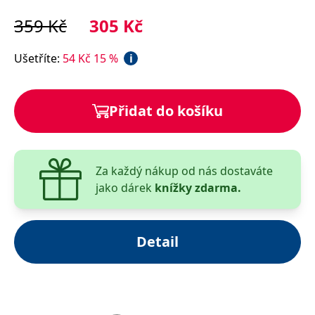
Manipulujeme neustále. Jako děti, kolegové, partneři,
rodiče… Manipulace přitom nemusí být nemorální a
359
Kč
305
Kč
nemusí škodit ostatním, i když z ní sami máme
prospěch. Proto se manipulace nebojte!
Ušetříte
:
54
Kč
15
%
i
Mezinárodně úspěšný trenér rétoriky ve své knize
prozrazuje nejúčinnější manipulativní techniky a triky.
Přidat do košíku
Dozvíte se, jak si umět vynutit souhlas, jak vzbudit
sympatie, ukončit nepříjemné diskuze nebo jak
využívat podvodné argumenty a manipulativní řeč
těla. Naučíte se také využívat jazykové triky,
Za každý nákup od nás dostaváte
argumentační klamy a kognitivní zkreslení. S jeho tipy
jako dárek
knížky zdarma.
a radami budete mít vždy a všude poslední slovo!
Detail