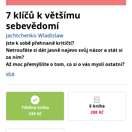
7 klíčů k většímu
sebevědomí
Jachtchenko Wladislaw
Jste k sobě přehnaně kritičtí?
Netroufáte si dát jasně najevo svůj názor a stát si
za ním?
Až moc přemýšlíte o tom, co si o vás myslí ostatní?
Dělá vám problém se rozhodnout?
více
Snadno znejistíte?
Pokud obdivujete lidi, kteří si věří, s klidem zvládají
stresové situace a životem proplouvají s lehkostí, tato
kniha je přesně pro vás. Známý kouč a autor
E-kniha
bestsellerů vám ukáže,
jak za pomoci pozitivní
Tištěná kniha
288
Kč
psychologie
překonat své obavy,
posílit sebevědomí
339
Kč
a získat větší vnitřní klid.
Osvojíte si praktické techniky, díky kterým umlčíte