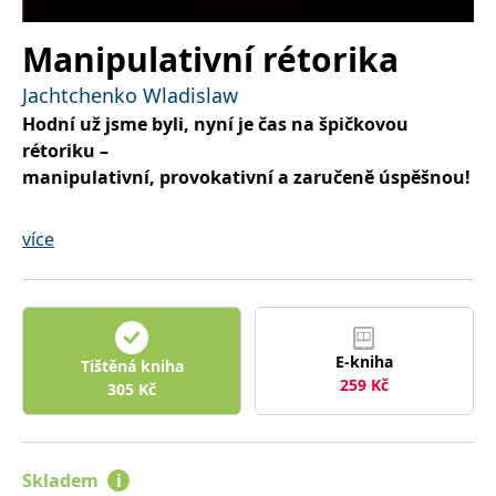
Manipulativní rétorika
Jachtchenko Wladislaw
Hodní už jsme byli, nyní je čas na špičkovou
rétoriku –
manipulativní, provokativní a zaručeně úspěšnou!
Chcete umět skrytě ovlivňovat ostatní ve svůj
více
prospěch?
Chcete vystupovat sebejistě, i když nemáte tušení, o
čem je řeč?
Chcete, aby druzí uvěřili vaší pravdě?
E-kniha
Tištěná kniha
259
Kč
Zásada číslo 1: Poznej soupeře.
305
Kč
Zásada číslo 2: Neber ohledy.
Zásada číslo 3: Manipuluj dříve, než zmanipulují tebe!
Skladem
i