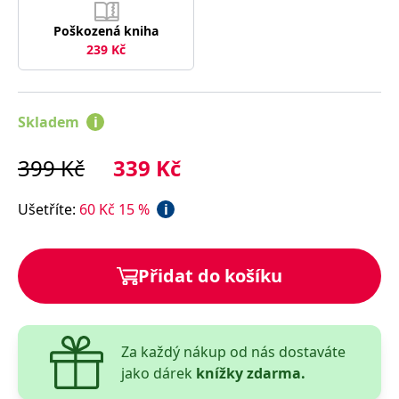
svého vnitřního kritika a začnete vést život, o jakém
jste vždy snili. Proměňte svůj pohled na sebe sama a
Poškozená kniha
239
Kč
objevte nový rozměr sebevědomí!
Skladem
i
399
Kč
339
Kč
Ušetříte
:
60
Kč
15
%
i
Přidat do košíku
Za každý nákup od nás dostaváte
jako dárek
knížky zdarma.