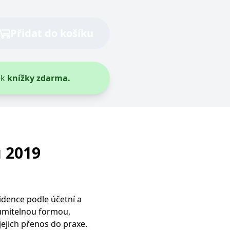
 Knihu oceňují především
Přidat do košíku
ek
knížky zdarma.
 2019
idence podle účetní a
zumitelnou formou,
jejich přenos do praxe.