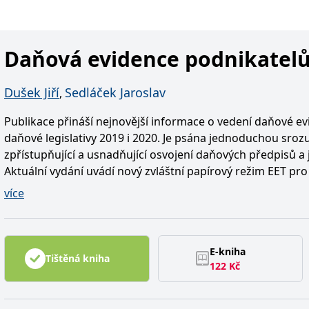
Daňová evidence podnikatelů
Dušek Jiří
Sedláček Jaroslav
,
Publikace přináší nejnovější informace o vedení daňové ev
daňové legislativy 2019 i 2020. Je psána jednoduchou sro
zpřístupňující a usnadňující osvojení daňových předpisů a 
Aktuální vydání uvádí nový zvláštní papírový režim EET pro
podmínky pro oznámení o osvobozených příjmech včetně p
více
přehled uplatnění výdajů u spolupracujících osob.
Obsahuje základní přehled nejčastějších chyb v daňové evi
E-kniha
uzávěrkových operací. Je vhodná pro zaběhlé podnikatele a
Tištěná kniha
122
Kč
začínající podnikatele, kteří mají značné výdaje v souvislos
tak budete mít ke každodennímu využití přehledné minim
vhodné pro každého podnikatele. Poslední kapitolou je ko