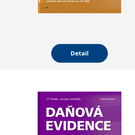
web.
Corporation
.grada.cz
MUID
1 rok
Tento soubor cook
Microsoft
synchronizuje s
Corporation
.clarity.ms
sid
.seznam.cz
1 měsíc
Toto je velmi bě
_gcl_au
3 měsíce
Tento soubor co
Google LLC
uživatel mohl v
.grada.cz
Detail
MR
7 dní
Toto je soubor c
Microsoft
Corporation
.c.bing.com
_uetvid
1 rok
Toto je soubor c
Microsoft
náš web.
Corporation
.grada.cz
test_cookie
15 minut
Tento soubor coo
Google LLC
.doubleclick.net
IDE
1 rok
Tento soubor co
Google LLC
uživatel mohl v
.doubleclick.net
uid
.adform.net
2 měsíce
Tento soubor co
analýze a hlášení