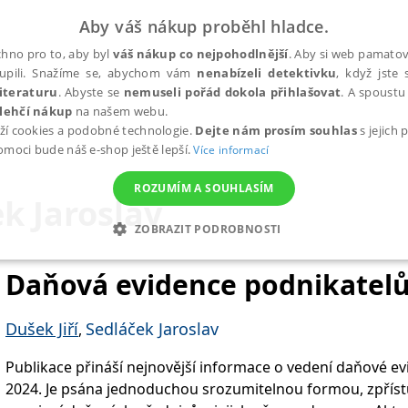
Aby váš nákup proběhl hladce.
hno pro to, aby byl
váš nákup co nejpohodlnější
. Aby si web pamatova
upili. Snažíme se, abychom vám
nenabízeli detektivku
, když jste 
iteraturu
. Abyste se
nemuseli pořád dokola přihlašovat
. A spoustu 
lehčí nákup
na našem webu.
ží cookies a podobné technologie.
Dejte nám prosím souhlas
s jejich
pomoci bude náš e-shop ještě lepší.
Více informací
ROZUMÍM A SOUHLASÍM
k Jaroslav
ZOBRAZIT PODROBNOSTI
ANALYTICKÉ
MARKETINGOVÉ
FUNKČNÍ
NEZ
Daňová evidence podnikatelů
Dušek Jiří
Sedláček Jaroslav
,
Nezbytné
Analytické
Marketingové
Funkční
Nezařazené soubory
Publikace přináší nejnovější informace o vedení daňové evi
h stránek, jako je přihlášení uživatele a správa účtu. Webové stránky nelze bez nez
2024. Je psána jednoduchou srozumitelnou formou, zpřístu