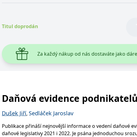
Knihu oceňují především podnikatelé, účetní a studenti.
ie je v Microsoftu široce používán jako jedinečný identifikátor uživatele. Lze jej nasta
 mnoha různými doménami společnosti Microsoft, což umožňuje sledování uživatelů.
Titul doprodán
žný název souboru cookie, ale pokud je nalezen jako soubor cookie relace, bude pravd
okie nastavuje společnost Doubleclick a provádí informace o tom, jak koncový uživate
idět před návštěvou uvedeného webu.
Za každý nákup od nás dostaváte jako dár
ookie první strany společnosti Microsoft MSN, který používáme k měření používání web
ookie využívaný společností Microsoft Bing Ads a je sledovacím souborem cookie. Umož
kie nastavuje společnost DoubleClick (kterou vlastní společnost Google), aby zjistila
Daňová evidence podnikatelů
okie nastavuje společnost Doubleclick a provádí informace o tom, jak koncový uživate
idět před návštěvou uvedeného webu.
Dušek Jiří
Sedláček Jaroslav
,
okie poskytuje jednoznačně přiřazené strojově generované ID uživatele a shromažďuje
 třetí straně.
Publikace přináší nejnovější informace o vedení daňové ev
daňové legislativy 2021 i 2022. Je psána jednoduchou sro