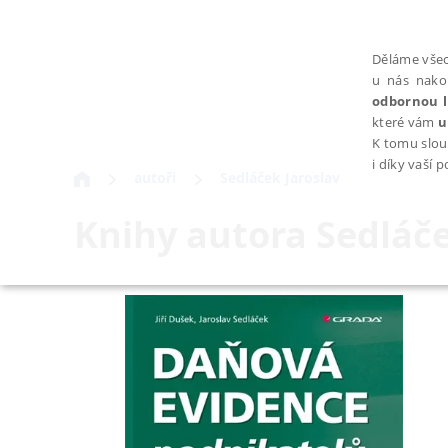
Děláme všec
u nás nako
odbornou l
které vám
u
K tomu slou
i díky vaší 
autoři
Sedláček Jaroslav
Knihy autora
Sedláče
NEZBYTNÉ
Nezbytně nutné soubory cookie umožňují základní funkce webovýc
Provider /