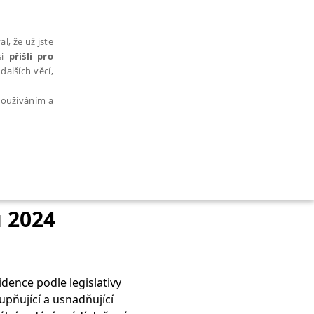
l, že už jste
si
přišli pro
dalších věcí,
 používáním a
AŘAZENÉ SOUBORY
 2024
dence podle legislativy
bytně nutných souborů cookie správně používat.
pňující a usnadňující