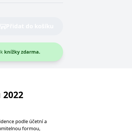
vit pomocí vložených skriptů Microsoft. Široce se věří, že se
Přidat do košíku
ěpodobně použit jako pro správu stavu relace.
l používá webové stránky a jakoukoli reklamu, kterou koncový
ek
knížky zdarma.
u pro interní analýzu.
ňuje nám komunikovat s uživatelem, který již dříve navštívil
, zda prohlížeč návštěvníka webu podporuje soubory cookie.
 2022
l používá webové stránky a jakoukoli reklamu, kterou koncový
 údaje o aktivitě na webu. Tato data mohou být odeslána k
idence podle účetní a
zumitelnou formou,