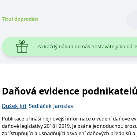
vzorové nové daňové přiznání fyzických osob za rok 2019.
podnikatelé, účetní a studenti.
Titul doprodán
Za každý nákup od nás dostaváte jako dár
Daňová evidence podnikatelů
Dušek Jiří
Sedláček Jaroslav
,
Publikace přináší nejnovější informace o vedení daňové ev
daňové legislativy 2018 i 2019. Je psána jednoduchou sro
zpřístupňující a usnadňující osvojení daňových předpisů a 