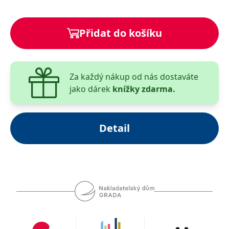
včetně volby vhodné interaktivní formy práce pro
vybranou metodu.
Přidat do košíku
Kniha také nabízí ukázkové lekce a přehled
kombinace interaktivních technik a výukových metod
v souborné tabulce. Veškeré techniky a metody
obsažené v publikaci jsou výsledkem mnohaleté
Za každý nákup od nás dostaváte
praxe autorky na všech úrovních vzdělávání i v rámci
jako dárek
knížky zdarma.
bohatého spektra výukových situací.
Detail