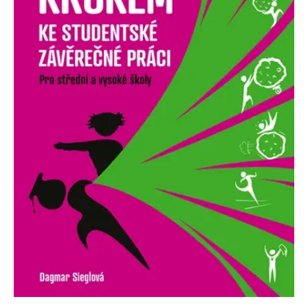
Nezbytné
Analytické
Marketingové
Funkční
Nezařazené soubory
Nezbytně nutné soubory cookie umožňují základní funkce webových
stránek, jako je přihlášení uživatele a správa účtu. Webové stránky nelze
bez nezbytně nutných souborů cookie správně používat.
Provider /
Název
Vyprší
Popis
Doména
CookieScriptConsent
1 měsíc
Tento soubor
CookieScript
cookie
www.grada.cz
používá
služba
Cookie-
Script.com k
zapamatování
předvoleb
souhlasu se
soubory
cookie
návštěvníků.
Je nutné, aby
banner
cookie
Cookie-
Script.com
fungoval