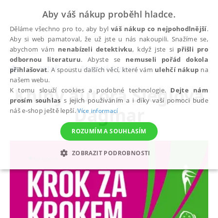
Aby váš nákup proběhl hladce.
Děláme všechno pro to, aby byl
váš nákup co nejpohodlnější
.
Aby si web pamatoval, že už jste u nás nakoupili. Snažíme se,
abychom vám
nenabízeli detektivku
, když jste si
přišli pro
odbornou literaturu
. Abyste se
nemuseli pořád dokola
autoři
Sieglová Dagmar
přihlašovat
. A spoustu dalších věcí, které vám
ulehčí nákup
na
našem webu.
Knihy autora
Sieglová
K tomu slouží cookies a podobné technologie.
Dejte nám
prosím souhlas
s jejich používáním a i díky vaší pomoci bude
Dagmar
náš e-shop ještě lepší.
Více informací
ROZUMÍM A SOUHLASÍM
ZOBRAZIT PODROBNOSTI
NEZBYTNÉ
ANALYTICKÉ
MARKETINGOVÉ
FUNKČNÍ
NEZAŘAZENÉ SOUBORY