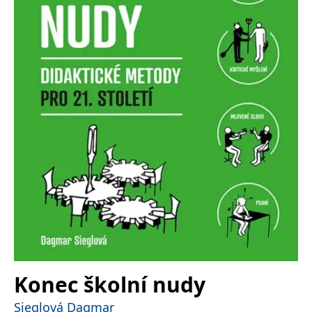
koncový uživatel používá
webové stránky a
jakoukoli reklamu,
kterou koncový uživatel
mohl vidět před
návštěvou uvedeného
webu.
MR
7 dní
Toto je soubor cookie
Microsoft
první strany společnosti
Corporation
Microsoft MSN, který
.c.bing.com
používáme k měření
používání webu pro
interní analýzu.
_uetvid
1 rok
Toto je soubor cookie
Microsoft
využívaný společností
Corporation
Microsoft Bing Ads a je
.grada.cz
sledovacím souborem
cookie. Umožňuje nám
komunikovat s
uživatelem, který již dříve
navštívil náš web.
test_cookie
15 minut
Tento soubor cookie
Google LLC
nastavuje společnost
.doubleclick.net
DoubleClick (kterou
vlastní společnost
Konec školní nudy
Google), aby zjistila, zda
prohlížeč návštěvníka
webu podporuje
Sieglová Dagmar
soubory cookie.