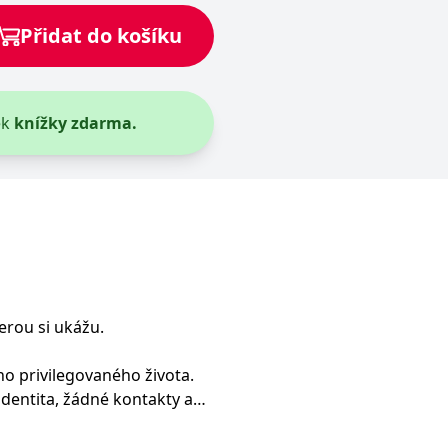
zuje okolí, ale nikdo ho
ie však pomalu dospívá a jeho
Přidat do košíku
ek
knížky zdarma.
erou si ukážu.
ho privilegovaného života.
dentita, žádné kontakty a
.