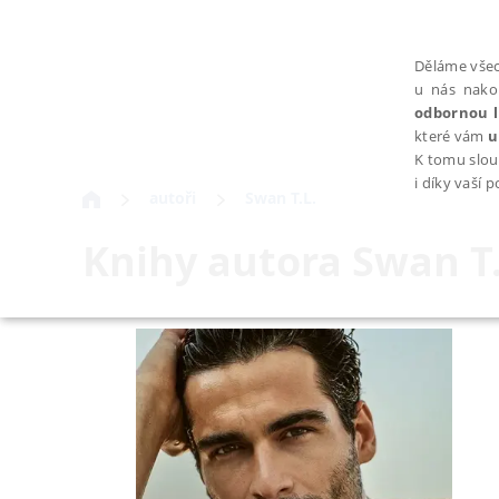
Děláme všec
u nás nako
odbornou l
které vám
u
K tomu slou
i díky vaší 
autoři
Swan T.L.
Knihy autora
Swan T.
NEZBYTNÉ
Nezbytně nutné soubory cookie umožňují základní funkce webovýc
Provider /