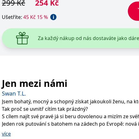
navázat kontakt se sousedy, ulovit vlka, který údajně terori
299
Kč
254
Kč
neviděl, či pořídit nejplodnější býky, které trh nabízí. Edd
budoucnost leží právě v rukou jeho adoptivních rodičů.
Ušetříte
:
45
Kč
15
%
i
Vyšlo v překladu Michaely Vavrušové.
Za každý nákup od nás dostaváte jako dár
Jen mezi námi
Swan T.L.
Jsem bohatý, mocný a schopný získat jakoukoli ženu, na kt
Tak proč se uvnitř cítím tak prázdný?
S cílem najít své pravé já si beru dovolenou a mizím ze své
Jeden rok putování s batohem na zádech po Evropě: nová i
žádné peníze. To není špatný plán. To jsem si aspoň myslel
více
Dokud jsem se neocitl tady.