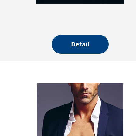
web.
Corporation
.grada.cz
MUID
1 rok
Tento soubor cook
Microsoft
synchronizuje s
Corporation
.clarity.ms
sid
.seznam.cz
1 měsíc
Toto je velmi bě
Detail
_gcl_au
3 měsíce
Tento soubor co
Google LLC
uživatel mohl v
.grada.cz
MR
7 dní
Toto je soubor c
Microsoft
Corporation
.c.bing.com
_uetvid
1 rok
Toto je soubor c
Microsoft
náš web.
Corporation
.grada.cz
test_cookie
15 minut
Tento soubor coo
Google LLC
.doubleclick.net
IDE
1 rok
Tento soubor co
Google LLC
uživatel mohl v
.doubleclick.net
uid
.adform.net
2 měsíce
Tento soubor co
analýze a hlášení