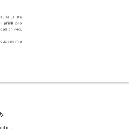
l, že už jste
si
přišli pro
dalších věcí,
 používáním a
AŘAZENÉ SOUBORY
y.
bytně nutných souborů cookie správně používat.
l ji.