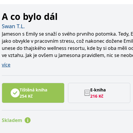
A co bylo dál
Swan T.L.
Jameson s Emily se snaží o svého prvního potomka. Tedy, E
jako obvykle v pracovním stresu, což nakonec dožene Emi
unese do thajského wellness resortu, kde by si oba měli o
ve vztahu. Jak je ovšem u Jamesona pravidlem, nic se neo
přehnaně dramatických výlevů.
více
Tristan se chystá na převzetí Claiřina podniku, snaží se ze
vychovat schopné mladé muže, s Claire očekávají první dít
svatbu, která bude tak velkolepá, jak se jen na Milesovi slu
Tištěná kniha
E-kniha
proběhne hladce… pokud někdo ohlídá Pochcánka.
254
Kč
216
Kč
Elliot a Kate měli za to, že už všechny překážky ve vztahu p
pochyb o pravé lásce po Kateinu sestru podvodnici, ti dva s
však připravil ještě jednu velkou zkoušku, ale zdá se, že řeš
Sledovat zpovzdálí Christophera, jak se snaží sžít s venko
Skladem
i
nejoblíbenější volnočasová aktivita. Spolu s Eddiem se s