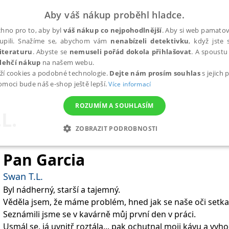
Aby váš nákup proběhl hladce.
hno pro to, aby byl
váš nákup co nejpohodlnější
. Aby si web pamatova
upili. Snažíme se, abychom vám
nenabízeli detektivku
, když jste 
iteraturu
. Abyste se
nemuseli pořád dokola přihlašovat
. A spoustu 
lehčí nákup
na našem webu.
ží cookies a podobné technologie.
Dejte nám prosím souhlas
s jejich
pomoci bude náš e-shop ještě lepší.
Více informací
ROZUMÍM A SOUHLASÍM
L.
ZOBRAZIT PODROBNOSTI
ANALYTICKÉ
MARKETINGOVÉ
FUNKČNÍ
NEZ
Pan Garcia
Swan T.L.
Byl nádherný, starší a tajemný.
Nezbytné
Analytické
Marketingové
Funkční
Nezařazené soubory
Věděla jsem, že máme problém, hned jak se naše oči setkal
h stránek, jako je přihlášení uživatele a správa účtu. Webové stránky nelze bez nez
Seznámili jsme se v kavárně můj první den v práci.
Usmál se, já uvnitř roztála... pak ochutnal moji kávu a vyhodi