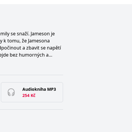
mily se snaží. Jameson je
ly k tomu, že Jamesona
dpočinout a zbavit se napětí
bejde bez humorných a
 svých adoptivních synů
ě a do toho všeho připravují
ší. Doufejme, že vše
Audiokniha MP3
254
Kč
řekonali. Od Elliotových
i už vytrpěli dost. Osud jim
ení je blíž, než by se zdálo.
vem, je Haydenina
mějí Chrisovým pokusům