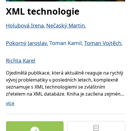
správně.
XML technologie
PHPSESSID
Zavřením
Cookie
PHP.net
prohlížeče
generovaný
www.bambook.cz
aplikacemi
založenými
Holubová Irena
Nečaský Martin
,
,
na jazyce
PHP. Toto je
univerzální
identifikátor
Pokorný Jaroslav
Toman Kamil
Toman Vojtěch
,
,
,
používaný k
udržování
proměnných
relací
Richta Karel
uživatelů.
Obvykle se
jedná o
náhodně
Ojedinělá publikace, která aktuálně reaguje na rychlý
vygenerované
vývoj problematiky v posledních letech, komplexně
číslo, jeho
použití může
seznamuje s XML technologiemi se zvláštním
být specifické
pro daný
zřetelem na XML databáze. Kniha je zacílena zejména
web, ale
na profesionály využívající technologie XML v rámci
dobrým
více
příkladem je
aplikací, ovšem i začátečníci v knize naleznou
udržování
přihlášeného
potřebný úvodní materiál. Rozsáhlý prostor je
stavu
uživatele mezi
věnován jazykům pro popis a zpracování XML dat,
stránkami.
jako jsou XML Schema, XPath, XSLT a XQuery, který