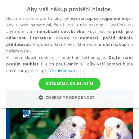
Aby váš nákup proběhl hladce.
Děláme všechno pro to, aby byl
váš nákup co nejpohodlnější
.
Aby si web pamatoval, že už jste u nás nakoupili. Snažíme se,
abychom vám
nenabízeli detektivku
, když jste si
přišli pro
odbornou literaturu
. Abyste se
nemuseli pořád dokola
autoři
Toman Kamil
přihlašovat
. A spoustu dalších věcí, které vám
ulehčí nákup
na
našem webu.
Knihy autora
Toman
K tomu slouží cookies a podobné technologie.
Dejte nám
prosím souhlas
s jejich používáním a i díky vaší pomoci bude
Kamil
náš e-shop ještě lepší.
Více informací
ROZUMÍM A SOUHLASÍM
ZOBRAZIT PODROBNOSTI
NEZBYTNÉ
ANALYTICKÉ
MARKETINGOVÉ
FUNKČNÍ
NEZAŘAZENÉ SOUBORY