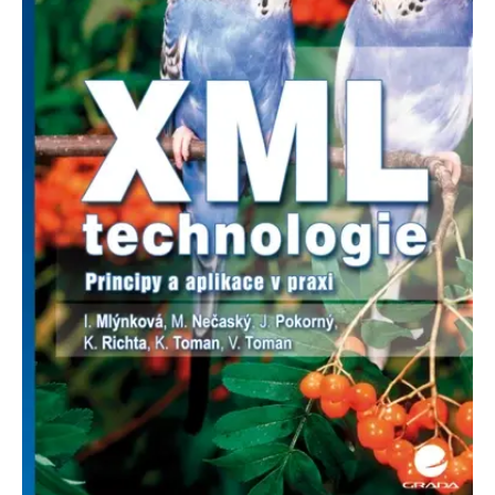
Nezbytné
Analytické
Marketingové
Funkční
Nezařazené soubory
Nezbytně nutné soubory cookie umožňují základní funkce webových
stránek, jako je přihlášení uživatele a správa účtu. Webové stránky nelze
bez nezbytně nutných souborů cookie správně používat.
Provider /
Název
Vyprší
Popis
Doména
CookieScriptConsent
1 měsíc
Tento soubor
CookieScript
cookie
www.grada.cz
používá
služba
Cookie-
Script.com k
zapamatování
předvoleb
souhlasu se
soubory
cookie
návštěvníků.
Je nutné, aby
banner
cookie
Cookie-
Script.com
fungoval