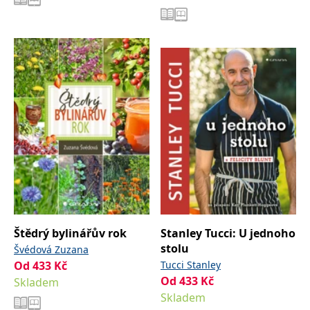
Štědrý bylinářův rok
Stanley Tucci: U jednoho
stolu
Švédová Zuzana
Od
433
Kč
Tucci Stanley
Od
433
Kč
Skladem
Skladem