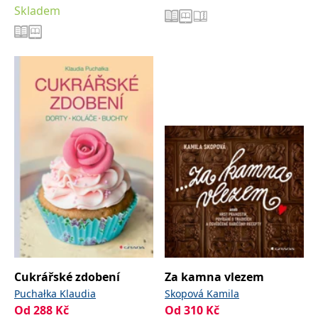
Skladem
Cukrářské zdobení
Za kamna vlezem
Puchałka Klaudia
Skopová Kamila
Od
288
Kč
Od
310
Kč