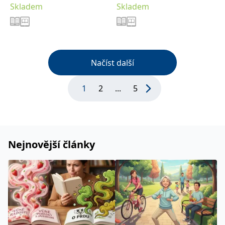
Skladem
Skladem
Načíst další
1
2
...
5
Nejnovější články