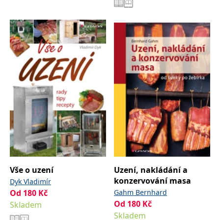
IDE
1 rok
Tento soubor cookie
Google LLC
nastavuje společnost
.doubleclick.net
Doubleclick a provádí
informace o tom, jak
koncový uživatel používá
webové stránky a
jakoukoli reklamu,
kterou koncový uživatel
mohl vidět před
návštěvou uvedeného
webu.
uid
.adform.net
2 měsíce
Tento soubor cookie
poskytuje jednoznačně
přiřazené strojově
generované ID uživatele
a shromažďuje údaje o
aktivitě na webu. Tato
data mohou být
odeslána k analýze a
hlášení třetí straně.
Vše o uzení
Uzení, nakládání a
konzervování masa
Dyk Vladimír
Od
180
Kč
Gahm Bernhard
Od
180
Kč
Skladem
Skladem