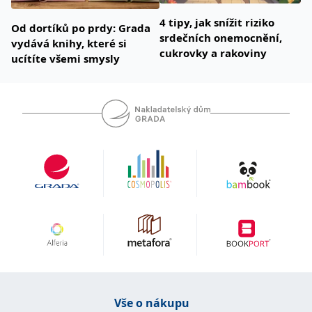
4 tipy, jak snížit riziko
Od dortíků po prdy: Grada
srdečních onemocnění,
vydává knihy, které si
cukrovky a rakoviny
ucítíte všemi smysly
Vše o nákupu