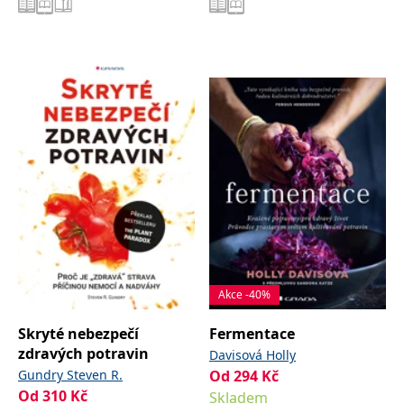
Akce -40%
Skryté nebezpečí
Fermentace
zdravých potravin
Davisová Holly
Gundry Steven R.
Od
294
Kč
Od
310
Kč
Skladem