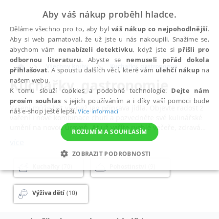
Aby váš nákup proběhl hladce.
Děláme všechno pro to, aby byl
váš nákup co nejpohodlnější
.
Aby si web pamatoval, že už jste u nás nakoupili. Snažíme se,
abychom vám
nenabízeli detektivku
, když jste si
přišli pro
odbornou literaturu
. Abyste se
nemuseli pořád dokola
Všechny knihy
Kuchařky, gastronomie
přihlašovat
. A spoustu dalších věcí, které vám
ulehčí nákup
na
Kuchařky, gastronomie
našem webu.
K tomu slouží cookies a podobné technologie.
Dejte nám
prosím souhlas
s jejich používáním a i díky vaší pomoci bude
Vaření může být víc než jen příprava jídla. Objevte radost z
náš e-shop ještě lepší.
Více informací
vaření i nové kombinace chutí a pozvedněte své kulinářské
umění na novou úroveň. Ať už vaříte rychlé večeře, zdravá
ROZUMÍM A SOUHLASÍM
jídla pro celou rodinu, nebo si chcete dopřát gurmánský
více
zážitek jako z restaurace, správná kuchařka vás povede krok
ZOBRAZIT PODROBNOSTI
za krokem k dokonalému výsledku. V kategorii kuchařky a
gastronomie najdete inspiraci pro každodenní vaření,
Kuchařky
(70)
Pohostinství
(9)
NEZBYTNÉ
ANALYTICKÉ
MARKETINGOVÉ
slavnostní chvíle i kulinářské výzvy.
FUNKČNÍ
NEZAŘAZENÉ SOUBORY
Výživa dětí
(10)
Milovníky tradiční české kuchyně potěší
klasické české
recepty
,
zapomenutá středověká kuchyně
,
regionální
kuchyně
i moderní verze poctivých jídel v novém