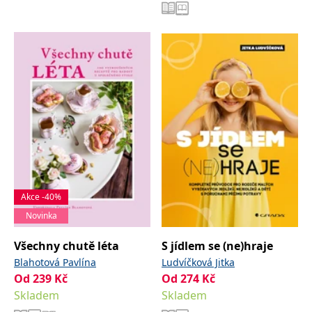
Akce -40%
Novinka
Všechny chutě léta
S jídlem se (ne)hraje
Blahotová Pavlína
Ludvíčková Jitka
Od
239
Kč
Od
274
Kč
Skladem
Skladem