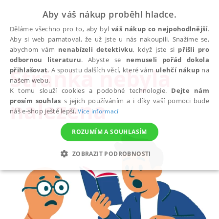
Aby váš nákup proběhl hladce.
Děláme všechno pro to, aby byl
váš nákup co nejpohodlnější
.
Aby si web pamatoval, že už jste u nás nakoupili. Snažíme se,
abychom vám
nenabízeli detektivku
, když jste si
přišli pro
odbornou literaturu
. Abyste se
nemuseli pořád dokola
Stránka nebyla
přihlašovat
. A spoustu dalších věcí, které vám
ulehčí nákup
na
našem webu.
K tomu slouží cookies a podobné technologie.
Dejte nám
nalezena
prosím souhlas
s jejich používáním a i díky vaší pomoci bude
náš e-shop ještě lepší.
Více informací
ROZUMÍM A SOUHLASÍM
ZOBRAZIT PODROBNOSTI
NEZBYTNÉ
ANALYTICKÉ
MARKETINGOVÉ
FUNKČNÍ
NEZAŘAZENÉ SOUBORY