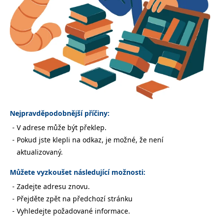
Nezbytné
Analytické
Marketingové
Funkční
Nezařazené soubory
Nezbytně nutné soubory cookie umožňují základní funkce webových
stránek, jako je přihlášení uživatele a správa účtu. Webové stránky nelze
bez nezbytně nutných souborů cookie správně používat.
Provider /
Název
Vyprší
Popis
Doména
CookieScriptConsent
1 měsíc
Tento soubor
CookieScript
cookie
www.grada.cz
Nejpravděpodobnější příčiny:
používá
služba
V adrese může být překlep.
Cookie-
Script.com k
Pokud jste klepli na odkaz, je možné, že není
zapamatování
předvoleb
aktualizovaný.
souhlasu se
soubory
cookie
Můžete vyzkoušet následující možnosti:
návštěvníků.
Je nutné, aby
Zadejte adresu znovu.
banner
cookie
Přejděte zpět na předchozí stránku
Cookie-
Script.com
Vyhledejte požadované informace.
fungoval