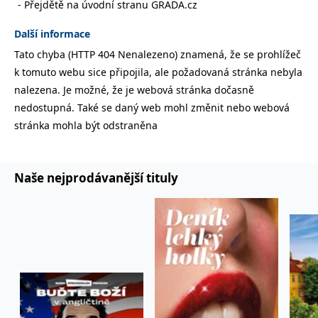
Přejdětě na úvodní stranu GRADA.cz
správně.
PHPSESSID
Zavřením
Cookie
PHP.net
Další informace
prohlížeče
generovaný
www.bambook.cz
aplikacemi
Tato chyba (HTTP 404 Nenalezeno) znamená, že se prohlížeč
založenými
na jazyce
k tomuto webu sice připojila, ale požadovaná stránka nebyla
PHP. Toto je
univerzální
nalezena. Je možné, že je webová stránka dočasně
identifikátor
používaný k
nedostupná. Také se daný web mohl změnit nebo webová
udržování
stránka mohla být odstraněna
proměnných
relací
uživatelů.
Obvykle se
jedná o
náhodně
Naše nejprodávanější tituly
vygenerované
číslo, jeho
použití může
být specifické
pro daný
web, ale
dobrým
příkladem je
udržování
přihlášeného
stavu
uživatele mezi
stránkami.