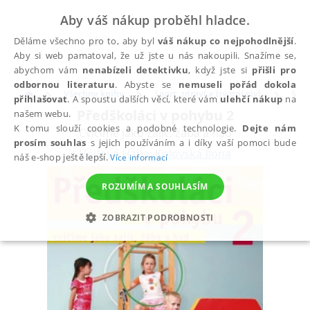
Aby váš nákup proběhl hladce.
Děláme všechno pro to, aby byl
váš nákup co nejpohodlnější
.
Aby si web pamatoval, že už jste u nás nakoupili. Snažíme se,
abychom vám
nenabízeli detektivku
, když jste si
přišli pro
odbornou literaturu
. Abyste se
nemuseli pořád dokola
Všechny knihy
Sport, zdraví a životní styl
Spor
přihlašovat
. A spoustu dalších věcí, které vám
ulehčí nákup
na
Předškoláci v pohybu 2
našem webu.
K tomu slouží cookies a podobné technologie.
Dejte nám
Cvičíme jako zajíc, žába a had
prosím souhlas
s jejich používáním a i díky vaší pomoci bude
Volfová Hana
,
Kolovská Ilona
náš e-shop ještě lepší.
Více informací
ROZUMÍM A SOUHLASÍM
ZOBRAZIT PODROBNOSTI
NEZBYTNÉ
ANALYTICKÉ
MARKETINGOVÉ
FUNKČNÍ
NEZAŘAZENÉ SOUBORY