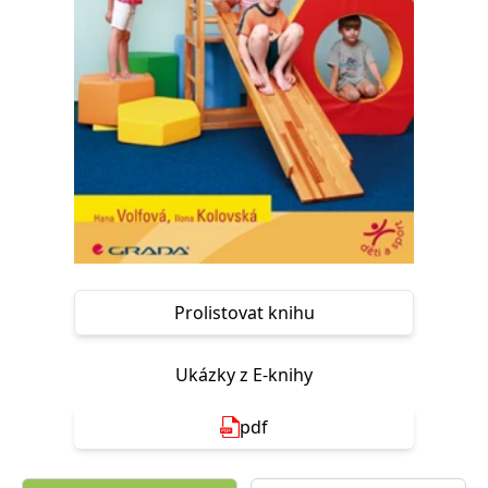
Nezbytné
Analytické
Marketingové
Funkční
Nezařazené soubory
Nezbytně nutné soubory cookie umožňují základní funkce webových
stránek, jako je přihlášení uživatele a správa účtu. Webové stránky nelze
bez nezbytně nutných souborů cookie správně používat.
Provider /
Název
Vyprší
Popis
Doména
CookieScriptConsent
1 měsíc
Tento soubor
CookieScript
cookie
www.grada.cz
používá
služba
Cookie-
Script.com k
Prolistovat knihu
zapamatování
předvoleb
souhlasu se
soubory
Ukázky z E-knihy
cookie
návštěvníků.
Je nutné, aby
banner
pdf
cookie
Cookie-
Script.com
fungoval