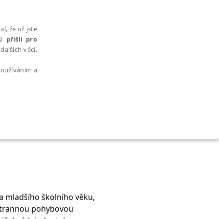
l, že už jste
si
přišli pro
dalších věcí,
 používáním a
AŘAZENÉ SOUBORY
 a mladšího školního věku,
bytně nutných souborů cookie správně používat.
estrannou pohybovou