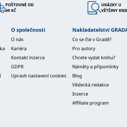
POŠTOVNÉ OD
UKÁZKY U
49 KČ
VĚTŠINY KNI
O společnosti
Nakladatelství GRAD
O nás
Co se čte v Gradě?
ika
Kariéra
Pro autory
Kontakt inzerce
Chcete vydat knihu?
GDPR
Náměty a připomínky
í
Upravit nastavení cookies
Blog
Vědecká redakce
Inzerce
Affiliate program