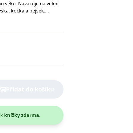
o věku. Navazuje na velmi
ška, kočka a pejsek.
dnotky a pohybové hry další
í lépe chápou a jeho forma je
 a fotografií.
Přidat do košíku
ek
knížky zdarma.