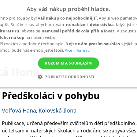
Aby váš nákup proběhl hladce.
hno pro to, aby byl
váš nákup co nejpohodlnější
. Aby si web pamatova
upili. Snažíme se, abychom vám
nenabízeli detektivku
, když jste 
iteraturu
. Abyste se
nemuseli pořád dokola přihlašovat
. A spoustu 
lehčí nákup
na našem webu.
ží cookies a podobné technologie.
Dejte nám prosím souhlas
s jejich
pomoci bude náš e-shop ještě lepší.
Více informací
ROZUMÍM A SOUHLASÍM
á Ilona
ZOBRAZIT PODROBNOSTI
ANALYTICKÉ
MARKETINGOVÉ
FUNKČNÍ
NEZ
Předškoláci v pohybu
Volfová Hana
Kolovská Ilona
,
Nezbytné
Analytické
Marketingové
Funkční
Nezařazené soubory
Publikace, určená především cvičitelům dětí předškolního
h stránek, jako je přihlášení uživatele a správa účtu. Webové stránky nelze bez nez
učitelkám v mateřských školách a rodičům, se zabývá vš