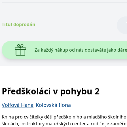
ie je v Microsoftu široce používán jako jedinečný identifikátor uživatele. Lze jej nasta
 mnoha různými doménami společnosti Microsoft, což umožňuje sledování uživatelů.
Titul doprodán
žný název souboru cookie, ale pokud je nalezen jako soubor cookie relace, bude pravd
okie nastavuje společnost Doubleclick a provádí informace o tom, jak koncový uživate
idět před návštěvou uvedeného webu.
Za každý nákup od nás dostaváte jako dár
ookie první strany společnosti Microsoft MSN, který používáme k měření používání web
ookie využívaný společností Microsoft Bing Ads a je sledovacím souborem cookie. Umož
kie nastavuje společnost DoubleClick (kterou vlastní společnost Google), aby zjistila
Předškoláci v pohybu 2
okie nastavuje společnost Doubleclick a provádí informace o tom, jak koncový uživate
idět před návštěvou uvedeného webu.
Volfová Hana
Kolovská Ilona
,
okie poskytuje jednoznačně přiřazené strojově generované ID uživatele a shromažďuje
 třetí straně.
Kniha pro cvičitelky dětí předškolního a mladšího školního
školách, instruktory mateřských center a rodiče je zaměř