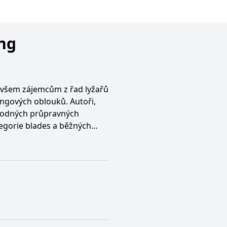
ing
 všem zájemcům z řad lyžařů
ingových oblouků. Autoři,
 vhodných průpravných
ategorie blades a běžných
 na stovce barevných
výběru a údržbě lyží a
é výzbroje.