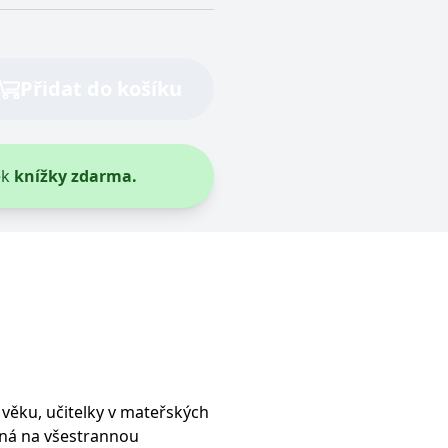
vit pomocí vložených skriptů Microsoft. Široce se věří, že se
Přidat do košíku
ěpodobně použit jako pro správu stavu relace.
l používá webové stránky a jakoukoli reklamu, kterou koncový
ek
knížky zdarma.
u pro interní analýzu.
ňuje nám komunikovat s uživatelem, který již dříve navštívil
, zda prohlížeč návštěvníka webu podporuje soubory cookie.
l používá webové stránky a jakoukoli reklamu, kterou koncový
 údaje o aktivitě na webu. Tato data mohou být odeslána k
 věku, učitelky v mateřských
ená na všestrannou