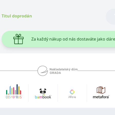
Titul doprodán
Za každý nákup od nás dostaváte jako dár