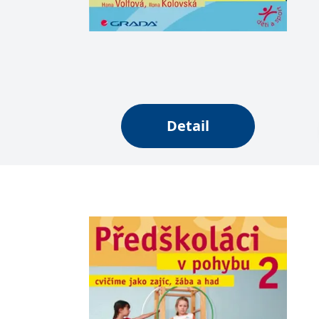
web.
Corporation
.grada.cz
MUID
1 rok
Tento soubor cook
Microsoft
synchronizuje s
Corporation
.clarity.ms
sid
.seznam.cz
1 měsíc
Toto je velmi bě
_gcl_au
3 měsíce
Tento soubor co
Google LLC
uživatel mohl v
.grada.cz
Detail
MR
7 dní
Toto je soubor c
Microsoft
Corporation
.c.bing.com
_uetvid
1 rok
Toto je soubor c
Microsoft
náš web.
Corporation
.grada.cz
test_cookie
15 minut
Tento soubor coo
Google LLC
.doubleclick.net
IDE
1 rok
Tento soubor co
Google LLC
uživatel mohl v
.doubleclick.net
uid
.adform.net
2 měsíce
Tento soubor co
analýze a hlášení