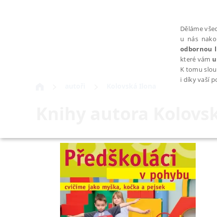
Děláme všec
u nás nako
odbornou l
které vám
u
K tomu slou
i díky vaší 
autoři
Kolovská Ilona
Knihy autora
Kolovsk
NEZBYTNÉ
Nezbytně nutné soubory cookie umožňují základní funkce webovýc
Provider /