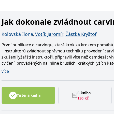
Jak dokonale zvládnout carv
Kolovská Ilona
Votík Jaromír
Částka Kryštof
,
,
První publikace o carvingu, která krok za krokem pomáhá
i instruktorů zvládnout správnou techniku provedení carv
zkušení lyžařští instruktoři, připravili více než osmdesát
cvičení, prováděných na inline bruslích, krátkých lyžích k
carvingových lyžích. Všechna cvičení jsou demonstrována
více
fotografií. Čtenáře jistě zaujmou i pasáže knihy, věnované 
bezpečnosti na svahu, včetně doporučení vhodné ochrann
E-kniha
Tištěná kniha
130
Kč