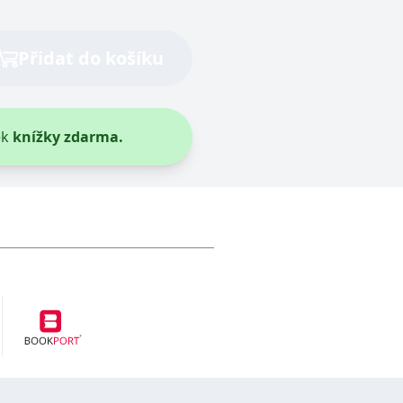
Přidat do košíku
ek
knížky zdarma.