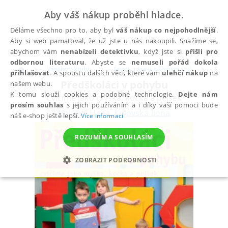
Aby váš nákup proběhl hladce.
Děláme všechno pro to, aby byl
váš nákup co nejpohodlnější
.
Aby si web pamatoval, že už jste u nás nakoupili. Snažíme se,
abychom vám
nenabízeli detektivku
, když jste si
přišli pro
odbornou literaturu
. Abyste se
nemuseli pořád dokola
Všechny knihy
Sport, zdraví a životní styl
Spor
přihlašovat
. A spoustu dalších věcí, které vám
ulehčí nákup
na
Předškoláci v pohybu
našem webu.
K tomu slouží cookies a podobné technologie.
Dejte nám
Cvičíme jako myška, kočka a pejsek
prosím souhlas
s jejich používáním a i díky vaší pomoci bude
Volfová Hana
,
Kolovská Ilona
náš e-shop ještě lepší.
Více informací
ROZUMÍM A SOUHLASÍM
ZOBRAZIT PODROBNOSTI
NEZBYTNÉ
ANALYTICKÉ
MARKETINGOVÉ
FUNKČNÍ
NEZAŘAZENÉ SOUBORY