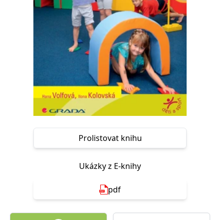
Nezbytné
Analytické
Marketingové
Funkční
Nezařazené soubory
Nezbytně nutné soubory cookie umožňují základní funkce webových
stránek, jako je přihlášení uživatele a správa účtu. Webové stránky nelze
bez nezbytně nutných souborů cookie správně používat.
Provider /
Název
Vyprší
Popis
Doména
CookieScriptConsent
1 měsíc
Tento soubor
CookieScript
cookie
www.grada.cz
používá
služba
Cookie-
Script.com k
Prolistovat knihu
zapamatování
předvoleb
souhlasu se
soubory
Ukázky z E-knihy
cookie
návštěvníků.
Je nutné, aby
pdf
banner
cookie
Cookie-
Script.com
fungoval