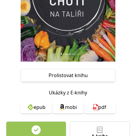
Nezbytné
Analytické
Marketingové
Funkční
Nezařazené soubory
Nezbytně nutné soubory cookie umožňují základní funkce webových
stránek, jako je přihlášení uživatele a správa účtu. Webové stránky nelze
bez nezbytně nutných souborů cookie správně používat.
Provider /
Název
Vyprší
Popis
Doména
CookieScriptConsent
1 měsíc
Tento soubor
CookieScript
cookie
www.grada.cz
používá
služba
Prolistovat knihu
Cookie-
Script.com k
zapamatování
předvoleb
Ukázky z E-knihy
souhlasu se
soubory
cookie
epub
mobi
pdf
návštěvníků.
Je nutné, aby
banner
cookie
Cookie-
Script.com
fungoval