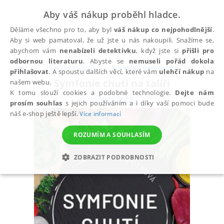
Aby váš nákup proběhl hladce.
Děláme všechno pro to, aby byl
váš nákup co nejpohodlnější
.
Aby si web pamatoval, že už jste u nás nakoupili. Snažíme se,
abychom vám
nenabízeli detektivku
, když jste si
přišli pro
odbornou literaturu
. Abyste se
nemuseli pořád dokola
Všechny knihy
Kuchařky, gastronomie
Kuchař
přihlašovat
. A spoustu dalších věcí, které vám
ulehčí nákup
na
Symfonie chutí na talíři
našem webu.
K tomu slouží cookies a podobné technologie.
Dejte nám
Fotrová Lenka
prosím souhlas
s jejich používáním a i díky vaší pomoci bude
náš e-shop ještě lepší.
Více informací
ROZUMÍM A SOUHLASÍM
ZOBRAZIT PODROBNOSTI
NEZBYTNÉ
ANALYTICKÉ
MARKETINGOVÉ
FUNKČNÍ
NEZAŘAZENÉ SOUBORY