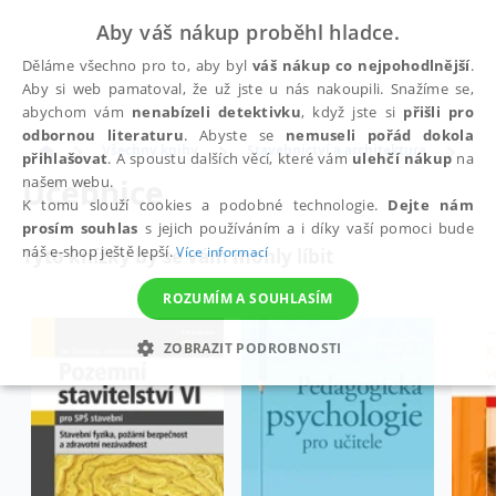
Aby váš nákup proběhl hladce.
Děláme všechno pro to, aby byl
váš nákup co nejpohodlnější
.
Aby si web pamatoval, že už jste u nás nakoupili. Snažíme se,
abychom vám
nenabízeli detektivku
, když jste si
přišli pro
odbornou literaturu
. Abyste se
nemuseli pořád dokola
Všechny knihy
Stavebnictví a architektura
Uč
přihlašovat
. A spoustu dalších věcí, které vám
ulehčí nákup
na
Učebnice
našem webu.
K tomu slouží cookies a podobné technologie.
Dejte nám
prosím souhlas
s jejich používáním a i díky vaší pomoci bude
náš e-shop ještě lepší.
Více informací
Tyto knížky by se vám mohly líbit
ROZUMÍM A SOUHLASÍM
ZOBRAZIT PODROBNOSTI
NEZBYTNÉ
ANALYTICKÉ
MARKETINGOVÉ
FUNKČNÍ
NEZAŘAZENÉ SOUBORY