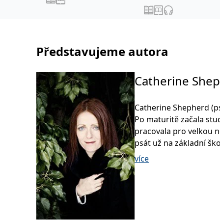
Představujeme autora
Catherine She
Catherine Shepherd (p
Po maturitě začala stu
pracovala pro velkou n
psát už na základní ško
vrátila. První detektiv
více
následovaly další krim
na nejvyšších pozicích
V listopadu 2015 začala
berlínské vyšetřovatel