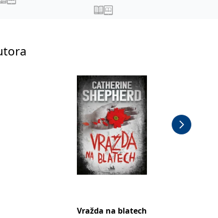
utora
Vražda na blatech
Vražda 