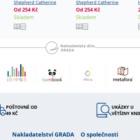
Shepherd Catherine
Shepherd Catherine
Od
254
Kč
Od
254
Kč
Skladem
Skladem
POŠTOVNÉ OD
UKÁZKY U
49 KČ
VĚTŠINY KNI
Nakladatelství GRADA
O společnosti