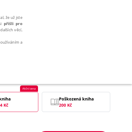
l, že už jste
si
přišli pro
dalších věcí,
 používáním a
AŘAZENÉ SOUBORY
Akční cena
kniha
Poškozená kniha
4
Kč
200
Kč
bytně nutných souborů cookie správně používat.