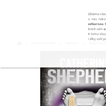
Děláme všec
u nás nako
odbornou l
které vám
u
K tomu slou
i díky vaší 
Všechny knihy
Beletrie
Dobrodružs
NEZBYTNÉ
Nezbytně nutné soubory cookie umožňují základní funkce webovýc
Provider /