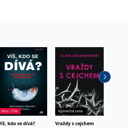
Akce -25%
Výjimečná cena
Akce -2
Víš, kdo se dívá?
Vraždy s cejchem
Návod 