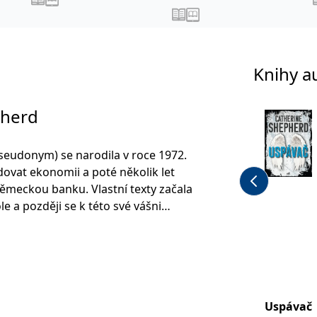
Knihy a
pherd
seudonym) se narodila v roce 1972.
dovat ekonomii a poté několik let
ěmeckou banku. Vlastní texty začala
le a později se k této své vášni
ku vydala v dubnu 2012, brzy
inální romány a všechny se umístily
 žebříčků Amazonu.
 publikovat sérii s hlavní postavou
Uspávač
ky Laury Kernové a o rok později