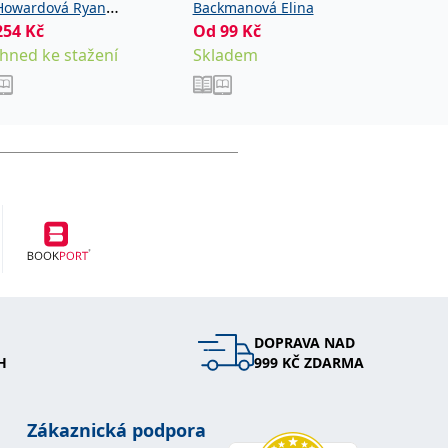
hodné 
Howardová Ryan
Backmanová Elina
254
Kč
Od
99
Kč
Jacksono
Catherine
Od
287
Ihned ke stažení
Skladem
Sklade
DOPRAVA NAD
H
999 KČ ZDARMA
Zákaznická podpora