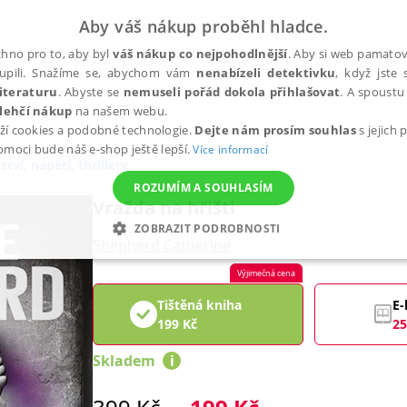
Aby váš nákup proběhl hladce.
hno pro to, aby byl
váš nákup co nejpohodlnější
. Aby si web pamatova
upili. Snažíme se, abychom vám
nenabízeli detektivku
, když jste 
iteraturu
. Abyste se
nemuseli pořád dokola přihlašovat
. A spoustu 
lehčí nákup
na našem webu.
ží cookies a podobné technologie.
Dejte nám prosím souhlas
s jejich
pomoci bude náš e-shop ještě lepší.
Více informací
tví, napětí, thrillery
ROZUMÍM A SOUHLASÍM
Vražda na hřišti
ZOBRAZIT PODROBNOSTI
Shepherd Catherine
ANALYTICKÉ
MARKETINGOVÉ
FUNKČNÍ
NEZ
Výjimečná cena
Tištěná kniha
E-
199
Kč
25
Nezbytné
Analytické
Marketingové
Funkční
Nezařazené soubory
Skladem
i
h stránek, jako je přihlášení uživatele a správa účtu. Webové stránky nelze bez nez