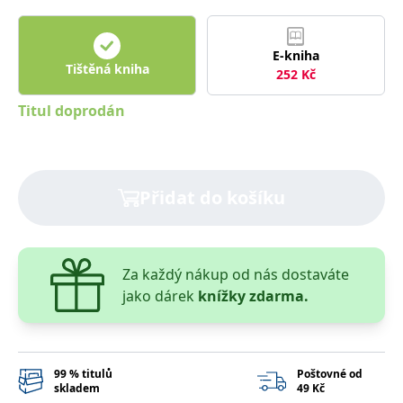
správně.
PHPSESSID
Zavřením
Cookie
PHP.net
prohlížeče
generovaný
www.bambook.cz
E-kniha
aplikacemi
Tištěná kniha
založenými
252
Kč
na jazyce
PHP. Toto je
univerzální
Titul doprodán
identifikátor
používaný k
udržování
proměnných
relací
uživatelů.
Přidat do košíku
Obvykle se
jedná o
náhodně
vygenerované
číslo, jeho
použití může
být specifické
Za každý nákup od nás dostaváte
pro daný
jako dárek
knížky zdarma.
web, ale
dobrým
příkladem je
udržování
přihlášeného
stavu
uživatele mezi
99 % titulů
Poštovné od
stránkami.
skladem
49 Kč