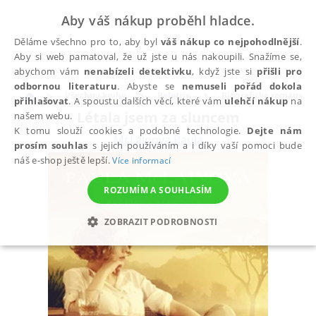
Aby váš nákup proběhl hladce.
Děláme všechno pro to, aby byl
váš nákup co nejpohodlnější
.
Aby si web pamatoval, že už jste u nás nakoupili. Snažíme se,
abychom vám
nenabízeli detektivku
, když jste si
přišli pro
odbornou literaturu
. Abyste se
nemuseli pořád dokola
Všechny knihy
Beletrie
Biografické romány
přihlašovat
. A spoustu dalších věcí, které vám
ulehčí nákup
na
Létala jsem za sluncem
našem webu.
K tomu slouží cookies a podobné technologie.
Dejte nám
McLainová Paula
prosím souhlas
s jejich používáním a i díky vaší pomoci bude
náš e-shop ještě lepší.
Více informací
ROZUMÍM A SOUHLASÍM
ZOBRAZIT PODROBNOSTI
NEZBYTNÉ
ANALYTICKÉ
MARKETINGOVÉ
FUNKČNÍ
NEZAŘAZENÉ SOUBORY