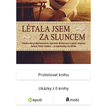
Nezbytné
Analytické
Marketingové
Funkční
Nezařazené soubory
Nezbytně nutné soubory cookie umožňují základní funkce webových
stránek, jako je přihlášení uživatele a správa účtu. Webové stránky nelze
bez nezbytně nutných souborů cookie správně používat.
Provider /
Název
Vyprší
Popis
Doména
CookieScriptConsent
1 měsíc
Tento soubor
CookieScript
cookie
www.grada.cz
používá
služba
Cookie-
Script.com k
zapamatování
předvoleb
Prolistovat knihu
souhlasu se
soubory
cookie
návštěvníků.
Ukázky z E-knihy
Je nutné, aby
banner
cookie
Cookie-
epub
mobi
Script.com
fungoval