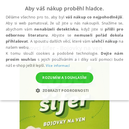
Aby váš nákup proběhl hladce.
Děláme všechno pro to, aby byl
váš nákup co nejpohodlnější
.
Aby si web pamatoval, že už jste u nás nakoupili. Snažíme se,
abychom vám
nenabízeli detektivku
, když jste si
přišli pro
odbornou literaturu
. Abyste se
nemuseli pořád dokola
Všechny knihy
Beletrie
Křížovky a zábava
přihlašovat
. A spoustu dalších věcí, které vám
ulehčí nákup
na
Lovci šifer - Bojovky na ven
našem webu.
K tomu slouží cookies a podobné technologie.
Dejte nám
Záleský Lukáš
prosím souhlas
s jejich používáním a i díky vaší pomoci bude
náš e-shop ještě lepší.
Více informací
ROZUMÍM A SOUHLASÍM
ZOBRAZIT PODROBNOSTI
NEZBYTNÉ
ANALYTICKÉ
MARKETINGOVÉ
FUNKČNÍ
NEZAŘAZENÉ SOUBORY