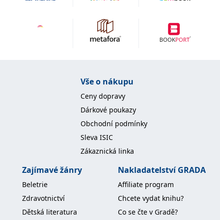
IDE
1 rok
Tento soubor cookie
Google LLC
nastavuje společnost
.doubleclick.net
Doubleclick a provádí
informace o tom, jak
koncový uživatel používá
webové stránky a
jakoukoli reklamu,
kterou koncový uživatel
mohl vidět před
návštěvou uvedeného
Vše o nákupu
webu.
Ceny dopravy
uid
.adform.net
2 měsíce
Tento soubor cookie
poskytuje jednoznačně
Dárkové poukazy
přiřazené strojově
generované ID uživatele
Obchodní podmínky
a shromažďuje údaje o
aktivitě na webu. Tato
Sleva ISIC
data mohou být
odeslána k analýze a
Zákaznická linka
hlášení třetí straně.
Zajímavé žánry
Nakladatelství GRADA
Beletrie
Affiliate program
Zdravotnictví
Chcete vydat knihu?
Dětská literatura
Co se čte v Gradě?