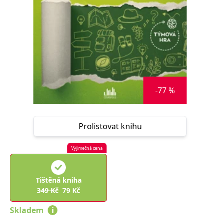
Nezbytné
Analytické
Marketingové
Funkční
Nezařazené soubory
Nezbytně nutné soubory cookie umožňují základní funkce webových
stránek, jako je přihlášení uživatele a správa účtu. Webové stránky nelze
bez nezbytně nutných souborů cookie správně používat.
Provider /
Název
Vyprší
Popis
Doména
-77 %
CookieScriptConsent
1 měsíc
Tento soubor
CookieScript
cookie
www.grada.cz
používá
služba
Prolistovat knihu
Cookie-
Script.com k
zapamatování
předvoleb
Výjimečná cena
souhlasu se
soubory
cookie
návštěvníků.
Tištěná kniha
Je nutné, aby
banner
349
Kč
79
Kč
cookie
Cookie-
Skladem
i
Script.com
fungoval