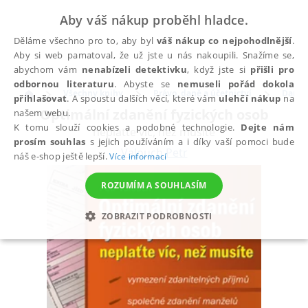
Aby váš nákup proběhl hladce.
Děláme všechno pro to, aby byl
váš nákup co nejpohodlnější
.
Aby si web pamatoval, že už jste u nás nakoupili. Snažíme se,
abychom vám
nenabízeli detektivku
, když jste si
přišli pro
odbornou literaturu
. Abyste se
nemuseli pořád dokola
Všechny knihy
Právo, daně a účetnictví
Daně
přihlašovat
. A spoustu dalších věcí, které vám
ulehčí nákup
na
Optimální zdanění fyzických osob
našem webu.
K tomu slouží cookies a podobné technologie.
Dejte nám
neplaťte víc, než musíte
prosím souhlas
s jejich používáním a i díky vaší pomoci bude
Valouch Petr
náš e-shop ještě lepší.
Více informací
ROZUMÍM A SOUHLASÍM
ZOBRAZIT PODROBNOSTI
NEZBYTNÉ
ANALYTICKÉ
MARKETINGOVÉ
FUNKČNÍ
NEZAŘAZENÉ SOUBORY