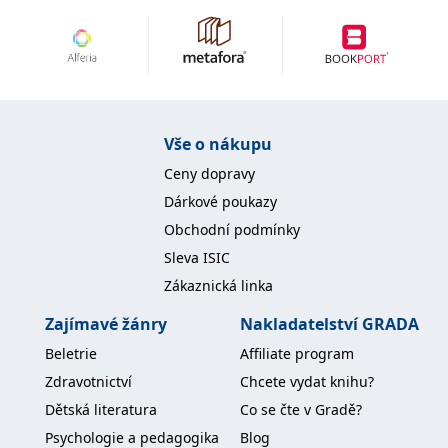
IDE
1 rok
Tento soubor cookie
Google LLC
nastavuje společnost
.doubleclick.net
Doubleclick a provádí
informace o tom, jak
koncový uživatel používá
webové stránky a
jakoukoli reklamu,
kterou koncový uživatel
mohl vidět před
Vše o nákupu
návštěvou uvedeného
webu.
Ceny dopravy
uid
.adform.net
2 měsíce
Tento soubor cookie
Dárkové poukazy
poskytuje jednoznačně
přiřazené strojově
Obchodní podmínky
generované ID uživatele
a shromažďuje údaje o
Sleva ISIC
aktivitě na webu. Tato
data mohou být
Zákaznická linka
odeslána k analýze a
hlášení třetí straně.
Zajímavé žánry
Nakladatelství GRADA
Beletrie
Affiliate program
Zdravotnictví
Chcete vydat knihu?
Dětská literatura
Co se čte v Gradě?
Psychologie a pedagogika
Blog