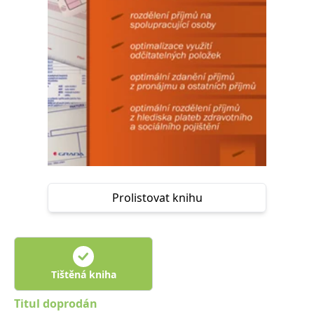
Nezbytné
Analytické
Marketingové
Funkční
Nezařazené soubory
Nezbytně nutné soubory cookie umožňují základní funkce webových
stránek, jako je přihlášení uživatele a správa účtu. Webové stránky nelze
bez nezbytně nutných souborů cookie správně používat.
Provider /
Název
Vyprší
Popis
Doména
CookieScriptConsent
1 měsíc
Tento soubor
CookieScript
cookie
www.grada.cz
používá
služba
Cookie-
Script.com k
Prolistovat knihu
zapamatování
předvoleb
souhlasu se
soubory
cookie
návštěvníků.
Je nutné, aby
banner
Tištěná kniha
cookie
Cookie-
Script.com
Titul doprodán
fungoval