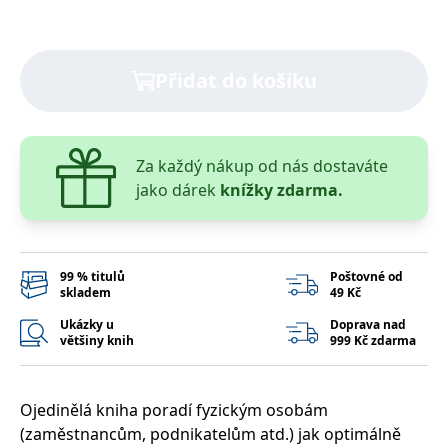
správně.
PHPSESSID
Zavřením
Cookie
PHP.net
prohlížeče
generovaný
www.bambook.cz
aplikacemi
Přidat do košíku
založenými
na jazyce
PHP. Toto je
univerzální
identifikátor
používaný k
udržování
Za každý nákup od nás dostaváte
proměnných
jako dárek
knížky zdarma.
relací
uživatelů.
Obvykle se
jedná o
náhodně
vygenerované
číslo, jeho
99 % titulů
Poštovné od
použití může
skladem
49 Kč
být specifické
pro daný
Ukázky u
Doprava nad
web, ale
většiny knih
999 Kč zdarma
dobrým
příkladem je
udržování
přihlášeného
stavu
Ojedinělá kniha poradí fyzickým osobám
uživatele mezi
stránkami.
(zaměstnancům, podnikatelům atd.) jak optimálně