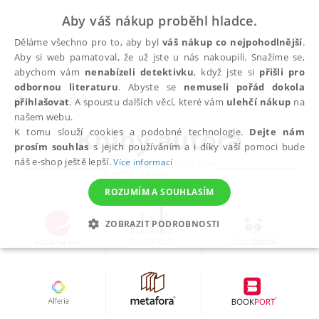
Aby váš nákup proběhl hladce.
Děláme všechno pro to, aby byl
váš nákup co nejpohodlnější
.
Aby si web pamatoval, že už jste u nás nakoupili. Snažíme se,
abychom vám
nenabízeli detektivku
, když jste si
přišli pro
odbornou literaturu
. Abyste se
nemuseli pořád dokola
autoři
přihlašovat
. A spoustu dalších věcí, které vám
ulehčí nákup
na
našem webu.
Knihy autora
K tomu slouží cookies a podobné technologie.
Dejte nám
prosím souhlas
s jejich používáním a i díky vaší pomoci bude
náš e-shop ještě lepší.
Více informací
ROZUMÍM A SOUHLASÍM
ZOBRAZIT PODROBNOSTI
NEZBYTNÉ
ANALYTICKÉ
MARKETINGOVÉ
FUNKČNÍ
NEZAŘAZENÉ SOUBORY