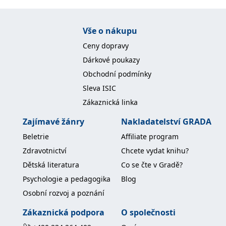
Nezbytné
Analytické
Marketingové
Funkční
Nezařazené soubory
Vše o nákupu
Ceny dopravy
Nezbytně nutné soubory cookie umožňují základní funkce webových
stránek, jako je přihlášení uživatele a správa účtu. Webové stránky nelze
Dárkové poukazy
bez nezbytně nutných souborů cookie správně používat.
Obchodní podmínky
Provider /
Název
Vyprší
Popis
Doména
Sleva ISIC
Zákaznická linka
CookieScriptConsent
1 měsíc
Tento soubor
CookieScript
cookie
www.grada.cz
používá
Zajímavé žánry
Nakladatelství GRADA
služba
Cookie-
Beletrie
Affiliate program
Script.com k
zapamatování
Zdravotnictví
Chcete vydat knihu?
předvoleb
souhlasu se
Dětská literatura
Co se čte v Gradě?
soubory
cookie
Psychologie a pedagogika
Blog
návštěvníků.
Je nutné, aby
Osobní rozvoj a poznání
banner
cookie
Cookie-
Zákaznická podpora
O společnosti
Script.com
fungoval