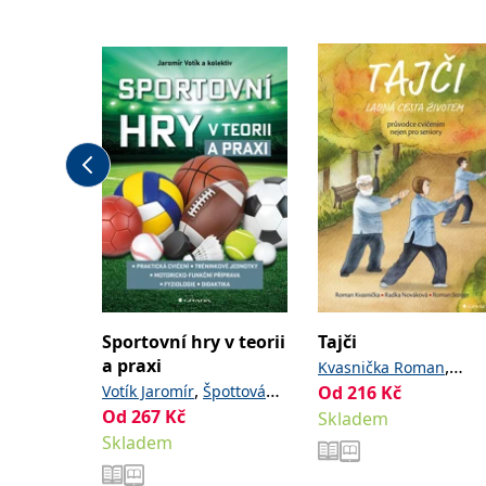
Sportovní hry v teorii
Tajči
a praxi
,
Kvasnička Roman
,
Votík Jaromír
Špottová
Od
216
Kč
,
Nováková Radka
Steig
Od
267
,
Kč
,
Petra
Benešová Daniela
Skladem
Roman
Skladem
,
Švátora Karel
Peřinová
,
,
Radka
Sůva Matěj