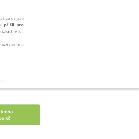
l, že už jste
si
přišli pro
dalších věcí,
 používáním a
áhu
AŘAZENÉ SOUBORY
-kniha
66
Kč
bytně nutných souborů cookie správně používat.