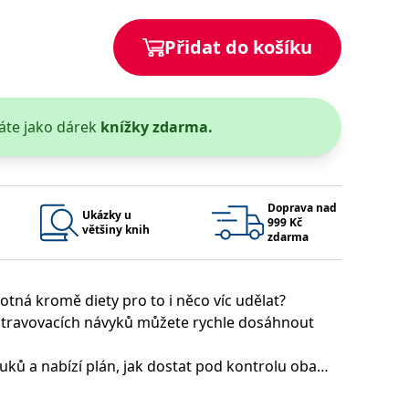
 se soubory cookie návštěvníků. Je nutné, aby banner cookie
Přidat do košíku
používaný k udržování proměnných relací uživatelů. Obvykle se
obrým příkladem je udržování přihlášeného stavu uživatele
áte jako dárek
knížky zdarma.
y bylo možné podávat platné zprávy o používání jejich
u.
Doprava nad
Ukázky u
999 Kč
většiny knih
zdarma
otná kromě diety pro to i něco víc udělat?
travovacích návyků můžete rychle dosáhnout
Vyprší
Popis
ění správného vzhledu dialogových oken.
1 rok
### Luigisbox???
tuků a nabízí plán, jak dostat pod kontrolu oba
avštívenou stránku a slouží k počítání a sledování zobrazení
jazyků a zemí
1 rok
spalování. Čtenářky objeví nástroje pro řízení
u na sociálních médiích. Může také shromažďovat informace o
avštívené stránky.