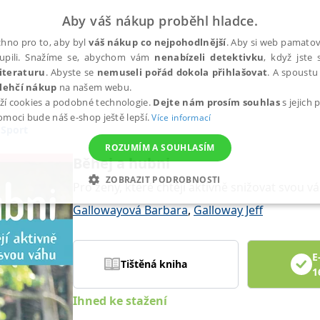
Aby váš nákup proběhl hladce.
hno pro to, aby byl
váš nákup co nejpohodlnější
. Aby si web pamatova
upili. Snažíme se, abychom vám
nenabízeli detektivku
, když jste 
iteraturu
. Abyste se
nemuseli pořád dokola přihlašovat
. A spoustu 
lehčí nákup
na našem webu.
ží cookies a podobné technologie.
Dejte nám prosím souhlas
s jejich
pomoci bude náš e-shop ještě lepší.
Více informací
Sport
ROZUMÍM A SOUHLASÍM
Běhej a hubni
ZOBRAZIT PODROBNOSTI
Pro ženy, které chtějí aktivně snižovat svou v
ANALYTICKÉ
MARKETINGOVÉ
FUNKČNÍ
NEZ
Gallowayová Barbara
,
Galloway Jeff
E
Tištěná kniha
Nezbytné
Analytické
Marketingové
Funkční
Nezařazené soubory
1
h stránek, jako je přihlášení uživatele a správa účtu. Webové stránky nelze bez nez
Ihned ke stažení