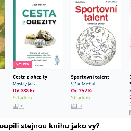
ie je v Microsoftu široce používán jako jedinečný identifikátor uživatele. Lze jej nasta
 mnoha různými doménami společnosti Microsoft, což umožňuje sledování uživatelů.
žný název souboru cookie, ale pokud je nalezen jako soubor cookie relace, bude pravd
okie nastavuje společnost Doubleclick a provádí informace o tom, jak koncový uživate
idět před návštěvou uvedeného webu.
ookie první strany společnosti Microsoft MSN, který používáme k měření používání web
Novinka
ookie využívaný společností Microsoft Bing Ads a je sledovacím souborem cookie. Umož
Cesta z obezity
Sportovní talent
Mosley Jack
Vičar Michal
kie nastavuje společnost DoubleClick (kterou vlastní společnost Google), aby zjistila
Od
288
Kč
Od
252
Kč
er
Skladem
Skladem
okie nastavuje společnost Doubleclick a provádí informace o tom, jak koncový uživate
idět před návštěvou uvedeného webu.
okie poskytuje jednoznačně přiřazené strojově generované ID uživatele a shromažďuje
 třetí straně.
koupili stejnou knihu jako vy?