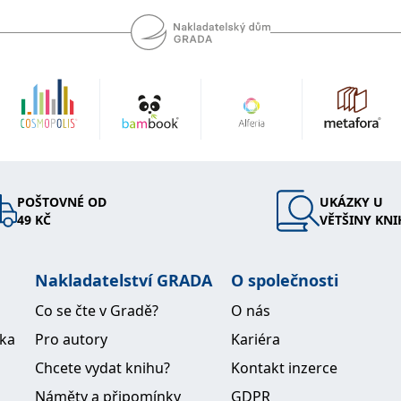
POŠTOVNÉ OD
UKÁZKY U
49 KČ
VĚTŠINY KNI
Nakladatelství GRADA
O společnosti
Co se čte v Gradě?
O nás
ika
Pro autory
Kariéra
Chcete vydat knihu?
Kontakt inzerce
Náměty a připomínky
GDPR