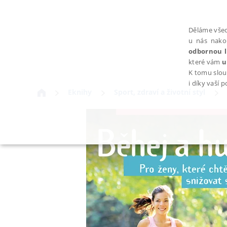
Děláme všec
u nás nako
odbornou l
které vám
u
K tomu slou
i díky vaší 
Eknihy
Sport, zdraví a životní styl
NEZBYTNÉ
Nezbytně nutné soubory cookie umožňují základní funkce webovýc
Provider /