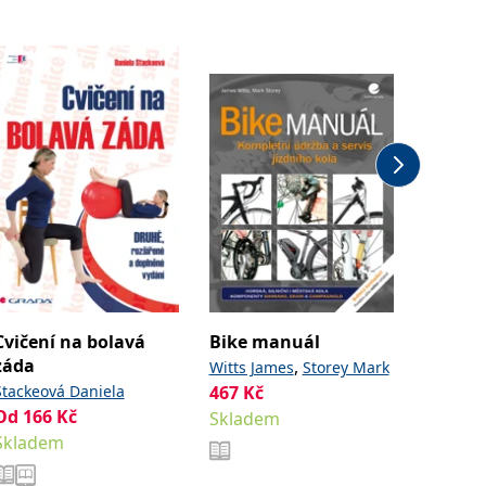
Novinka
Cvičení na bolavá
Bike manuál
Základ
záda
lezení
,
Witts James
Storey Mark
Stackeová Daniela
467
Kč
Glée Nic
Od
166
Kč
Od
267
Skladem
Jean-Pau
Skladem
Sklade