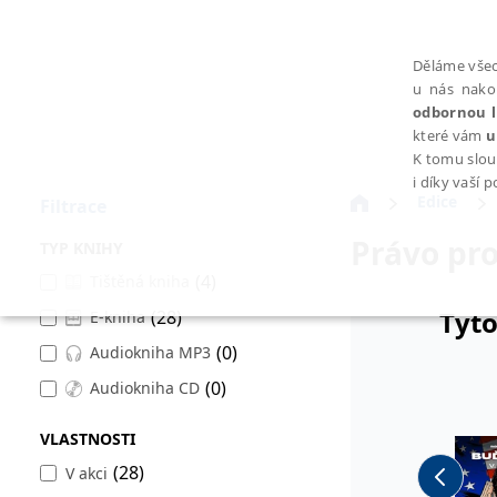
Děláme všec
u nás nako
odbornou l
které vám
u
K tomu slou
i díky vaší 
Edice
Filtrace
Právo pr
TYP KNIHY
(4)
Tištěná kniha
Tyto
(28)
E-kniha
NEZBYTNÉ
(0)
Audiokniha MP3
(0)
Audiokniha CD
VLASTNOSTI
Nezbytně nutné soubory cookie umožňují základní funkce webovýc
(28)
V akci
Provider /