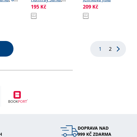
pracovního
životního
195
Kč
209
Kč
kolektív a
života
prostředí
1
2
DOPRAVA NAD
H
999 KČ ZDARMA