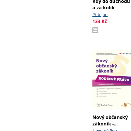
Kdy do důchodu
a za kolik
Přib Jan
133
Kč
Nový občanský
zákoník -
Rodinné právo
,
Novotný Petr