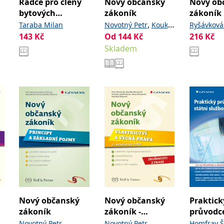
Rádce pro členy
Nový občanský
Nový ob
bytových
zákoník
zákoník
družstev a
pro vše
,
Taraba Milan
Novotný Petr
Koukal
Ryšávková
vlastníky bytů
143
Kč
Od
144
,
Kč
216
Kč
Pavel
Zahořová Eva
Benátčano
Skladem
Prudíková
Korbel Fra
Nový občanský
Nový občanský
Praktick
zákoník
zákoník -
průvodce
Vlastnictví a
službou
,
,
Novotný Petr
Novotný Petr
Homfray Š