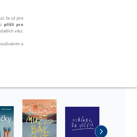
l, že už jste
si
přišli pro
dalších věcí,
 používáním a
AŘAZENÉ SOUBORY
bytně nutných souborů cookie správně používat.