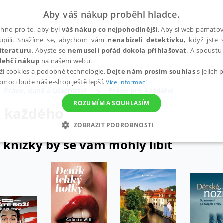
Aby váš nákup proběhl hladce.
hno pro to, aby byl
váš nákup co nejpohodlnější
. Aby si web pamatova
upili. Snažíme se, abychom vám
nenabízeli detektivku
, když jste 
iteraturu
. Abyste se
nemuseli pořád dokola přihlašovat
. A spoustu 
lehčí nákup
na našem webu.
ží cookies a podobné technologie.
Dejte nám prosím souhlas
s jejich
pomoci bude náš e-shop ještě lepší.
Více informací
Právo, daně a účetnictví
Právo pro každého
ROZUMÍM A SOUHLASÍM
o každého
ZOBRAZIT PODROBNOSTI
 knížky by se vám mohly líbit
ANALYTICKÉ
MARKETINGOVÉ
FUNKČNÍ
NEZ
Nezbytné
Analytické
Marketingové
Funkční
Nezařazené soubory
h stránek, jako je přihlášení uživatele a správa účtu. Webové stránky nelze bez nez