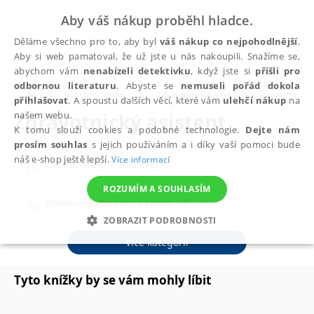
Aby váš nákup proběhl hladce.
Děláme všechno pro to, aby byl
váš nákup co nejpohodlnější
.
Aby si web pamatoval, že už jste u nás nakoupili. Snažíme se,
abychom vám
nenabízeli detektivku
, když jste si
přišli pro
odbornou literaturu
. Abyste se
nemuseli pořád dokola
Všechny knihy
Zdravotnická a lékařská literatura
přihlašovat
. A spoustu dalších věcí, které vám
ulehčí nákup
na
Zdravotnický asistent
našem webu.
K tomu slouží cookies a podobné technologie.
Dejte nám
prosím souhlas
s jejich používáním a i díky vaší pomoci bude
náš e-shop ještě lepší.
Více informací
Ostatní odborné předměty
(17)
ROZUMÍM A SOUHLASÍM
Ošetřovatelství a první pomoc
(28)
ZOBRAZIT PODROBNOSTI
Psychologie a komunikace
(9)
Více kategorií
NEZBYTNÉ
ANALYTICKÉ
MARKETINGOVÉ
FUNKČNÍ
NEZAŘAZENÉ SOUBORY
Tyto knížky by se vám mohly líbit