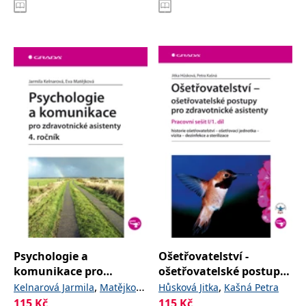
Psychologie a
Ošetřovatelství -
komunikace pro
ošetřovatelské postupy
zdravotnické asistenty -
pro zdravotnické
,
,
Kelnarová Jarmila
Matějková
Hůsková Jitka
Kašná Petra
4. ročník
asistenty
115
Kč
115
Kč
Eva