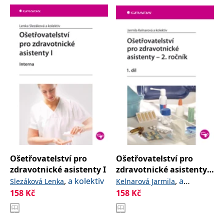
Ošetřovatelství pro
Ošetřovatelství pro
zdravotnické asistenty I
zdravotnické asistenty -
2. ročník
,
a kolektiv
,
a
Slezáková Lenka
Kelnarová Jarmila
158
Kč
kolektiv
158
Kč