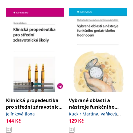
Klinická propedeutika
Vybrané oblasti a
pro střední zdravotnické
nástroje funkčního
školy
geriatrického
,
Jelínková Ilona
Kuckir Martina
Vaňková
hodnocení
144
Kč
129
Kč
,
,
a
Hana
Holmerová Iva
kolektiv