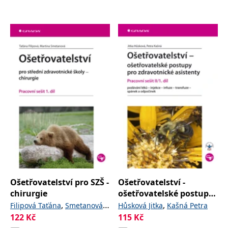
Ošetřovatelství pro SZŠ -
Ošetřovatelství -
chirurgie
ošetřovatelské postupy
pro zdravotnické
,
,
Filipová Taťána
Smetanová
Hůsková Jitka
Kašná Petra
asistenty
122
Kč
115
Kč
Martina