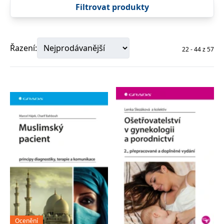
správně.
Filtrovat produkty
PHPSESSID
Zavřením
Cookie
PHP.net
prohlížeče
generovaný
www.bambook.cz
aplikacemi
založenými
na jazyce
Řazení:
22
-
44
z
57
PHP. Toto je
univerzální
identifikátor
používaný k
udržování
proměnných
relací
uživatelů.
Obvykle se
jedná o
náhodně
vygenerované
číslo, jeho
použití může
být specifické
pro daný
web, ale
dobrým
příkladem je
udržování
přihlášeného
stavu
uživatele mezi
stránkami.
Ocenění