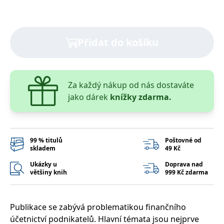
správně.
PHPSESSID
Zavřením
Cookie
PHP.net
prohlížeče
generovaný
www.bambook.cz
aplikacemi
založenými
Přidat do košíku
na jazyce
PHP. Toto je
univerzální
identifikátor
používaný k
udržování
Za každý nákup od nás dostaváte
proměnných
relací
jako dárek
knížky zdarma.
uživatelů.
Obvykle se
jedná o
náhodně
vygenerované
číslo, jeho
99 % titulů
Poštovné od
použití může
skladem
49 Kč
být specifické
pro daný
Ukázky u
Doprava nad
web, ale
dobrým
většiny knih
999 Kč zdarma
příkladem je
udržování
přihlášeného
stavu
Publikace se zabývá problematikou finančního
uživatele mezi
stránkami.
účetnictví podnikatelů. Hlavní témata jsou nejprve