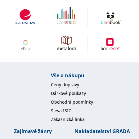
IDE
1 rok
Tento soubor cookie
Google LLC
nastavuje společnost
.doubleclick.net
Doubleclick a provádí
informace o tom, jak
koncový uživatel používá
webové stránky a
jakoukoli reklamu,
kterou koncový uživatel
mohl vidět před
návštěvou uvedeného
webu.
uid
.adform.net
2 měsíce
Tento soubor cookie
poskytuje jednoznačně
přiřazené strojově
generované ID uživatele
Vše o nákupu
a shromažďuje údaje o
aktivitě na webu. Tato
Ceny dopravy
data mohou být
odeslána k analýze a
Dárkové poukazy
hlášení třetí straně.
Obchodní podmínky
Sleva ISIC
Zákaznická linka
Zajímavé žánry
Nakladatelství GRADA