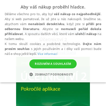
Aby váš nákup proběhl hladce.
Děláme všechno pro to, aby byl
váš nákup co nejpohodlnější
.
Aby si web pamatoval, že už jste u nás nakoupili. Snažíme se,
abychom vám
nenabízeli detektivku
, když jste si
přišli pro
odbornou literaturu
. Abyste se
nemuseli pořád dokola
Všechny knihy
Právo, daně a účetnictví
Účetni
přihlašovat
. A spoustu dalších věcí, které vám
ulehčí nákup
na
Účetnictví 2
našem webu.
K tomu slouží cookies a podobné technologie.
Dejte nám
Pokročilé aplikace
prosím souhlas
s jejich používáním a i díky vaší pomoci bude
Hinke Jana
,
Bárková Dana
náš e-shop ještě lepší.
Více informací
ROZUMÍM A SOUHLASÍM
ZOBRAZIT PODROBNOSTI
NEZBYTNÉ
ANALYTICKÉ
MARKETINGOVÉ
FUNKČNÍ
NEZAŘAZENÉ SOUBORY