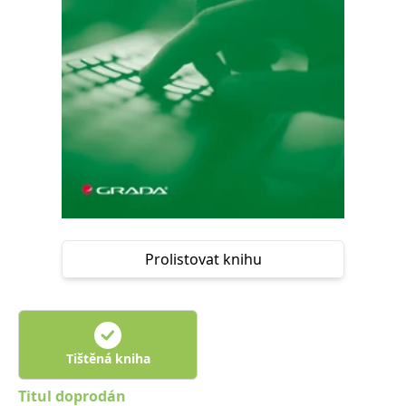
Nezbytné
Analytické
Marketingové
Funkční
Nezařazené soubory
Nezbytně nutné soubory cookie umožňují základní funkce webových
stránek, jako je přihlášení uživatele a správa účtu. Webové stránky nelze
bez nezbytně nutných souborů cookie správně používat.
Provider /
Název
Vyprší
Popis
Doména
CookieScriptConsent
1 měsíc
Tento soubor
CookieScript
cookie
www.grada.cz
používá
služba
Cookie-
Script.com k
Prolistovat knihu
zapamatování
předvoleb
souhlasu se
soubory
cookie
návštěvníků.
Je nutné, aby
banner
Tištěná kniha
cookie
Cookie-
Script.com
Titul doprodán
fungoval