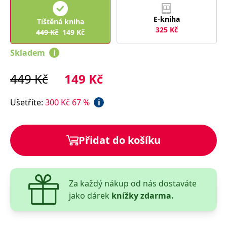
správně.
PHPSESSID
Zavřením
Cookie
PHP.net
E-kniha
Tištěná kniha
prohlížeče
generovaný
www.bambook.cz
325
Kč
449
Kč
149
Kč
aplikacemi
založenými
na jazyce
Skladem
i
PHP. Toto je
univerzální
identifikátor
449
Kč
149
Kč
používaný k
udržování
proměnných
relací
Ušetříte
:
300
Kč
67
%
i
uživatelů.
Obvykle se
jedná o
náhodně
vygenerované
Přidat do košíku
číslo, jeho
použití může
být specifické
pro daný
web, ale
dobrým
příkladem je
Za každý nákup od nás dostaváte
udržování
jako dárek
knížky zdarma.
přihlášeného
stavu
uživatele mezi
stránkami.