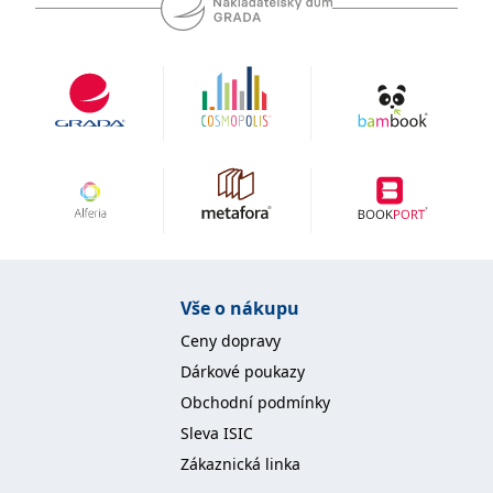
koncový uživatel používá
webové stránky a
jakoukoli reklamu,
kterou koncový uživatel
mohl vidět před
návštěvou uvedeného
webu.
MR
7 dní
Toto je soubor cookie
Microsoft
první strany společnosti
Corporation
Microsoft MSN, který
.c.bing.com
používáme k měření
používání webu pro
interní analýzu.
_uetvid
1 rok
Toto je soubor cookie
Microsoft
využívaný společností
Corporation
Microsoft Bing Ads a je
.grada.cz
sledovacím souborem
Vše o nákupu
cookie. Umožňuje nám
komunikovat s
uživatelem, který již dříve
Ceny dopravy
navštívil náš web.
Dárkové poukazy
test_cookie
15 minut
Tento soubor cookie
Google LLC
nastavuje společnost
.doubleclick.net
Obchodní podmínky
DoubleClick (kterou
vlastní společnost
Sleva ISIC
Google), aby zjistila, zda
prohlížeč návštěvníka
Zákaznická linka
webu podporuje
soubory cookie.