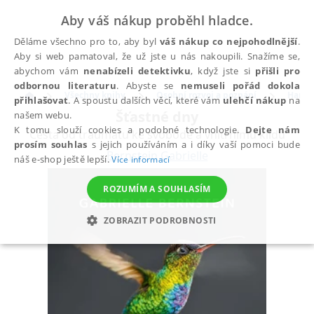
Aby váš nákup proběhl hladce.
Děláme všechno pro to, aby byl
váš nákup co nejpohodlnější
.
Aby si web pamatoval, že už jste u nás nakoupili. Snažíme se,
abychom vám
nenabízeli detektivku
, když jste si
přišli pro
odbornou literaturu
. Abyste se
nemuseli pořád dokola
Všechny knihy
Osobní rozvoj a poznání
Harmo
přihlašovat
. A spoustu dalších věcí, které vám
ulehčí nákup
na
Šťastné dny
našem webu.
K tomu slouží cookies a podobné technologie.
Dejte nám
Cesta od traumatu ke svobodě a vnitřnímu klidu
prosím souhlas
s jejich používáním a i díky vaší pomoci bude
Bernstein Gabrielle
náš e-shop ještě lepší.
Více informací
ROZUMÍM A SOUHLASÍM
ZOBRAZIT PODROBNOSTI
NEZBYTNÉ
ANALYTICKÉ
MARKETINGOVÉ
FUNKČNÍ
NEZAŘAZENÉ SOUBORY