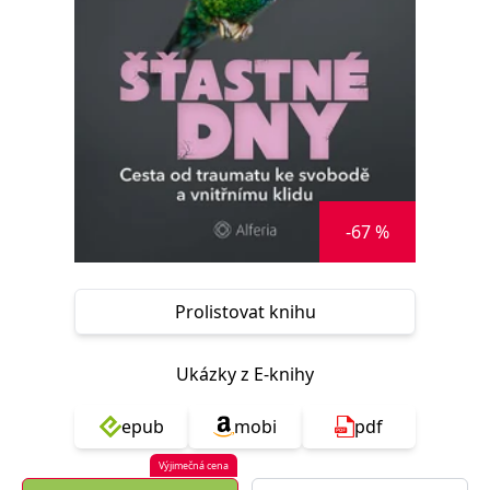
Nezbytné
Analytické
Marketingové
Funkční
Nezařazené soubory
Nezbytně nutné soubory cookie umožňují základní funkce webových
stránek, jako je přihlášení uživatele a správa účtu. Webové stránky nelze
bez nezbytně nutných souborů cookie správně používat.
Provider /
Název
Vyprší
Popis
Doména
CookieScriptConsent
1 měsíc
Tento soubor
CookieScript
-67 %
cookie
www.grada.cz
používá
služba
Cookie-
Script.com k
Prolistovat knihu
zapamatování
předvoleb
souhlasu se
soubory
Ukázky z E-knihy
cookie
návštěvníků.
Je nutné, aby
banner
epub
mobi
pdf
cookie
Cookie-
Script.com
Výjimečná cena
fungoval