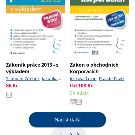
Zákoník práce 2013 - s
Zákon o obchodních
výkladem
korporacích
,
,
Schmied Zdeněk
Jakubka
Josková Lucie
Pravda Pavel
86
Kč
Od
108
Kč
Jaroslav
Skladem
Načíst další