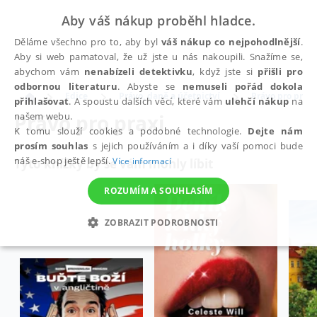
Aby váš nákup proběhl hladce.
Děláme všechno pro to, aby byl
váš nákup co nejpohodlnější
.
Aby si web pamatoval, že už jste u nás nakoupili. Snažíme se,
abychom vám
nenabízeli detektivku
, když jste si
přišli pro
odbornou literaturu
. Abyste se
nemuseli pořád dokola
Edice
Právo, daně a účetnictví
Právo pro praxi
přihlašovat
. A spoustu dalších věcí, které vám
ulehčí nákup
na
Právo pro praxi
našem webu.
K tomu slouží cookies a podobné technologie.
Dejte nám
prosím souhlas
s jejich používáním a i díky vaší pomoci bude
náš e-shop ještě lepší.
Více informací
Tyto knížky by se vám mohly líbit
ROZUMÍM A SOUHLASÍM
ZOBRAZIT PODROBNOSTI
NEZBYTNÉ
ANALYTICKÉ
MARKETINGOVÉ
FUNKČNÍ
NEZAŘAZENÉ SOUBORY