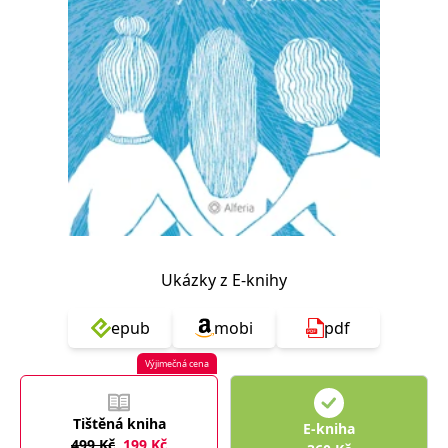
Nezbytné
Analytické
Marketingové
Funkční
Nezařazené soubory
Nezbytně nutné soubory cookie umožňují základní funkce webových
stránek, jako je přihlášení uživatele a správa účtu. Webové stránky nelze
bez nezbytně nutných souborů cookie správně používat.
Provider /
Název
Vyprší
Popis
Doména
CookieScriptConsent
1 měsíc
Tento soubor
CookieScript
cookie
www.grada.cz
používá
služba
Cookie-
Script.com k
Ukázky z E-knihy
zapamatování
předvoleb
souhlasu se
epub
mobi
pdf
soubory
cookie
návštěvníků.
Výjimečná cena
Je nutné, aby
banner
cookie
Cookie-
Tištěná kniha
Script.com
E-kniha
fungoval
499
Kč
199
Kč