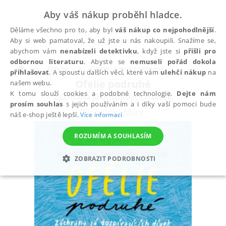
Aby váš nákup proběhl hladce.
Děláme všechno pro to, aby byl
váš nákup co nejpohodlnější
.
Aby si web pamatoval, že už jste u nás nakoupili. Snažíme se,
abychom vám
nenabízeli detektivku
, když jste si
přišli pro
odbornou literaturu
. Abyste se
nemuseli pořád dokola
Eknihy
Osobní rozvoj a poznání
přihlašovat
. A spoustu dalších věcí, které vám
ulehčí nákup
na
Ofélie podruhé
našem webu.
K tomu slouží cookies a podobné technologie.
Dejte nám
Záchrana já dospívajících dívek
prosím souhlas
s jejich používáním a i díky vaší pomoci bude
Pipherová Mary
náš e-shop ještě lepší.
Více informací
ROZUMÍM A SOUHLASÍM
ZOBRAZIT PODROBNOSTI
NEZBYTNÉ
ANALYTICKÉ
MARKETINGOVÉ
FUNKČNÍ
NEZAŘAZENÉ SOUBORY