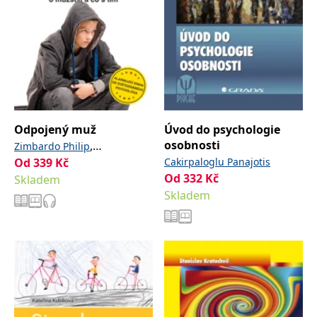
Odpojený muž
Úvod do psychologie
osobnosti
,
Zimbardo Philip
Od
339
Kč
Cakirpaloglu Panajotis
Coulombová Nikita D.
Od
332
Kč
Skladem
Skladem