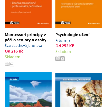
Montessori principy v
Psychologie učení
péči o seniory a osoby s
Průcha Jan
demencí
Švarcbachová Jaroslava
Od
252
Kč
Od
216
Kč
Skladem
Skladem