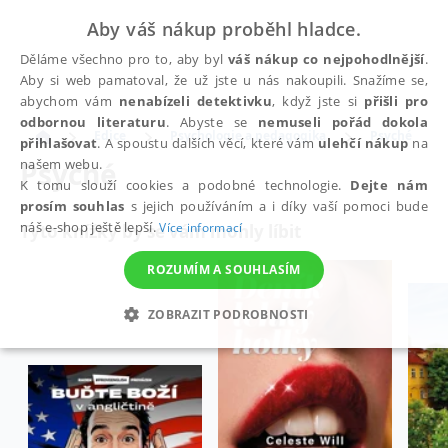
Aby váš nákup proběhl hladce.
Děláme všechno pro to, aby byl
váš nákup co nejpohodlnější
.
Aby si web pamatoval, že už jste u nás nakoupili. Snažíme se,
abychom vám
nenabízeli detektivku
, když jste si
přišli pro
odbornou literaturu
. Abyste se
nemuseli pořád dokola
Edice
Psychologie a pedagogika
Psyché
přihlašovat
. A spoustu dalších věcí, které vám
ulehčí nákup
na
Psyché
našem webu.
K tomu slouží cookies a podobné technologie.
Dejte nám
prosím souhlas
s jejich používáním a i díky vaší pomoci bude
náš e-shop ještě lepší.
Více informací
Tyto knížky by se vám mohly líbit
ROZUMÍM A SOUHLASÍM
ZOBRAZIT PODROBNOSTI
NEZBYTNÉ
ANALYTICKÉ
MARKETINGOVÉ
FUNKČNÍ
NEZAŘAZENÉ SOUBORY