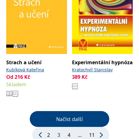
Strach a učení
Experimentální hypnóza
Kubíková Kateřina
Kratochvíl Stanislav
Od
216
Kč
389
Kč
Skladem
Načíst další
2
3
4
...
11