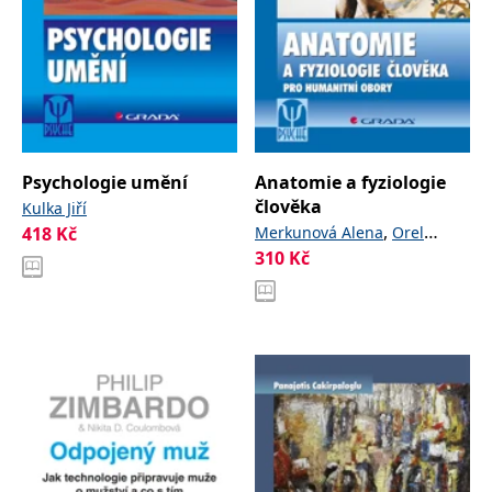
Psychologie umění
Anatomie a fyziologie
člověka
Kulka Jiří
,
418
Kč
Merkunová Alena
Orel
310
Kč
Miroslav