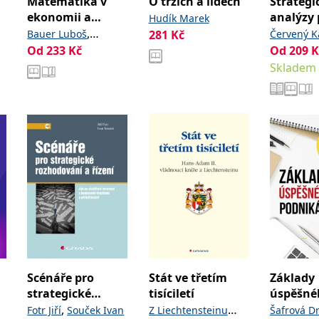
Matematika v
O trzích a lidech
Strategi
ekonomii a
analýzy 
Hudík Marek
ekonomice
úspěch 
,
Bauer Luboš
281
Kč
Červený K
Od
233
Kč
,
Od
209
K
Lipovská Hana
,
Skladem
Mikulík Miloslav
Mikulík Vít
Scénáře pro
Stát ve třetím
Základy
strategické
tisíciletí
úspěšné
rozhodování a
podniká
,
Fotr Jiří
Souček Ivan
Z Liechtensteinu
Šafrová Dr