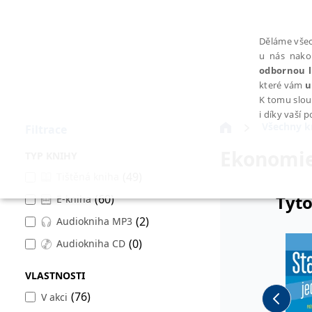
Děláme všec
u nás nako
odbornou l
které vám
u
K tomu slou
i díky vaší 
Všechny k
Filtrace
Ekonomi
TYP KNIHY
(49)
Tištěná kniha
Tyto
(60)
E-kniha
NEZBYTNÉ
(2)
Audiokniha MP3
(0)
Audiokniha CD
VLASTNOSTI
Nezbytně nutné soubory cookie umožňují základní funkce webovýc
(76)
V akci
Provider /