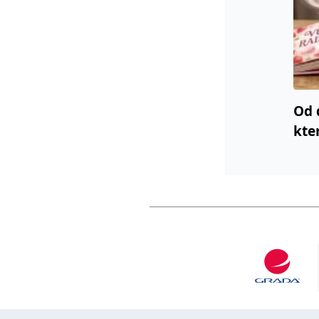
Od 
kte