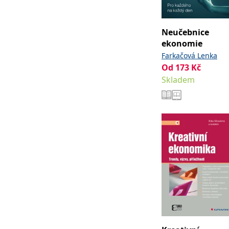
web.
Corporation
.grada.cz
MUID
1 rok
Tento soubor cook
Microsoft
Neučebnice
synchronizuje s
Corporation
ekonomie
.clarity.ms
Farkačová Lenka
sid
.seznam.cz
1 měsíc
Toto je velmi bě
Od
173
Kč
_gcl_au
3 měsíce
Tento soubor co
Google LLC
Skladem
uživatel mohl v
.grada.cz
MR
7 dní
Toto je soubor c
Microsoft
Corporation
.c.bing.com
_uetvid
1 rok
Toto je soubor c
Microsoft
náš web.
Corporation
.grada.cz
test_cookie
15 minut
Tento soubor coo
Google LLC
.doubleclick.net
IDE
1 rok
Tento soubor co
Google LLC
uživatel mohl v
.doubleclick.net
uid
.adform.net
2 měsíce
Tento soubor co
analýze a hlášení