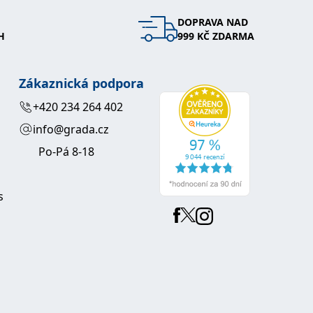
DOPRAVA NAD
H
999 KČ ZDARMA
Zákaznická podpora
+420 234 264 402
info@grada.cz
Po-Pá 8-18
s