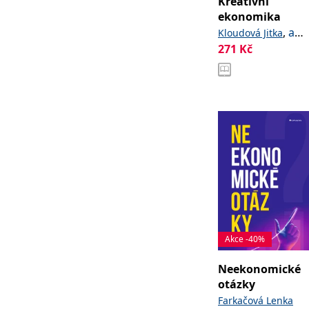
Kreativní
ekonomika
,
a
Kloudová Jitka
kolektiv
271
Kč
Akce -40%
Neekonomické
otázky
Farkačová Lenka