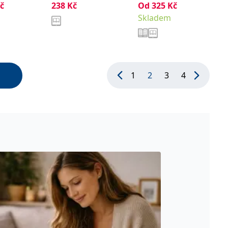
č
238
Kč
Od
325
Kč
Skladem
1
2
3
4