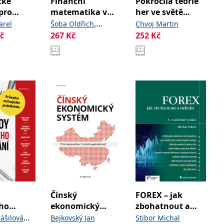
cké
Finanční
Pokročilá teorie
pro
matematika v
her ve světě
firem
praxi
kolem nás
,
arel
Šoba Oldřich
Chvoj Martin
č
267
Kč
252
Kč
Širůček Martin
Čínský
FOREX – jak
ho
ekonomický
zbohatnout a
ní
systém
nekrást
ášilová
Bejkovský Jan
Stibor Michal