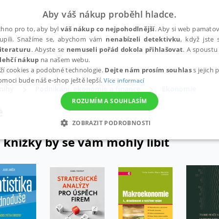
Aby váš nákup proběhl hladce.
hno pro to, aby byl
váš nákup co nejpohodlnější
. Aby si web pamatova
upili. Snažíme se, abychom vám
nenabízeli detektivku
, když jste 
iteraturu
. Abyste se
nemuseli pořád dokola přihlašovat
. A spoustu 
lehčí nákup
na našem webu.
ží cookies a podobné technologie.
Dejte nám prosím souhlas
s jejich
pomoci bude náš e-shop ještě lepší.
Více informací
nihy
Podnikání, ekonomie a finance
Ekonomie
ROZUMÍM A SOUHLASÍM
e
ZOBRAZIT PODROBNOSTI
 knížky by se vám mohly líbit
ANALYTICKÉ
MARKETINGOVÉ
FUNKČNÍ
NEZ
Nezbytné
Analytické
Marketingové
Funkční
Nezařazené soubory
h stránek, jako je přihlášení uživatele a správa účtu. Webové stránky nelze bez nez