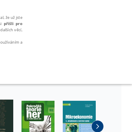
l, že už jste
si
přišli pro
dalších věcí,
 používáním a
AŘAZENÉ SOUBORY
bytně nutných souborů cookie správně používat.