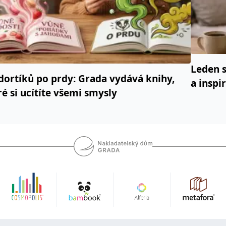
Leden s
dortíků po prdy: Grada vydává knihy,
a inspi
ré si ucítíte všemi smysly