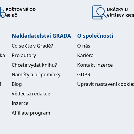
POŠTOVNÉ OD
UKÁZKY U
49 KČ
VĚTŠINY KNI
Nakladatelství GRADA
O společnosti
Co se čte v Gradě?
O nás
ika
Pro autory
Kariéra
Chcete vydat knihu?
Kontakt inzerce
Náměty a připomínky
GDPR
í
Blog
Upravit nastavení cookie
Vědecká redakce
Inzerce
Affiliate program